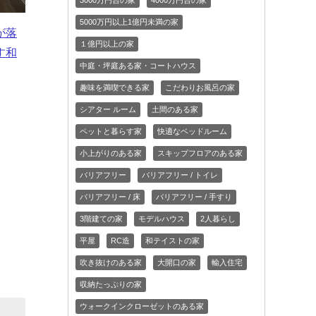
3000万円台の家
4000万円台の家
5000万円以上1億円未満の家
が落
１億円以上の家
す和
中庭・坪庭ある家・コートハウス
趣味を満喫できる家
こだわりお風呂の家
シアター ルーム
土間のある家
ペットと暮らす家
快適なベッドルーム
小上がりのある家
スキップフロアのある家
バリアフリー
バリアフリー / トイレ
バリアフリー / 床
バリアフリー / 手すり
3階建ての家
モデルハウス
2人暮らし
平屋
RC造
和テイストの家
吹き抜けのある家
大開口の家
輸入住宅
収納たっぷりの家
ウォークインクローゼットのある家