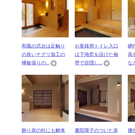
和風の式台は足触り
お客様用トイレ入口
網
の良いナグリ加工の
は下地窓を設けた袖
高
欅板張りの...
壁で目隠し...
など
飾り床の柱にも解体
書院障子のついた床
腰