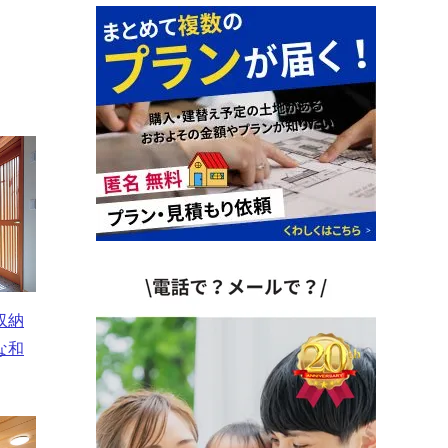
収納
な和