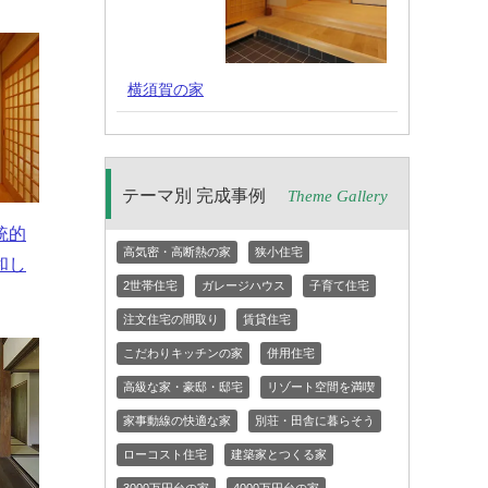
横須賀の家
テーマ別 完成事例
Theme Gallery
統的
高気密・高断熱の家
狭小住宅
和し
2世帯住宅
ガレージハウス
子育て住宅
注文住宅の間取り
賃貸住宅
こだわりキッチンの家
併用住宅
高級な家・豪邸・邸宅
リゾート空間を満喫
家事動線の快適な家
別荘・田舎に暮らそう
ローコスト住宅
建築家とつくる家