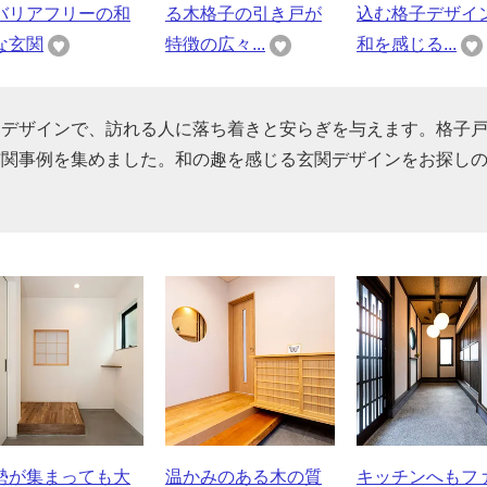
バリアフリーの和
る木格子の引き戸が
込む格子デザイ
な玄関
特徴の広々...
和を感じる...
たデザインで、訪れる人に落ち着きと安らぎを与えます。格子
玄関事例を集めました。和の趣を感じる玄関デザインをお探し
勢が集まっても大
温かみのある木の質
キッチンへもフ