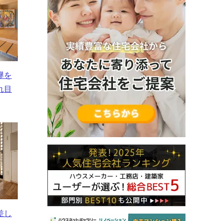
欅を
れ目
差し