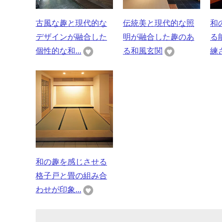
古風な趣と現代的な
伝統美と現代的な照
和
デザインが融合した
明が融合した趣のあ
る
個性的な和...
る和風玄関
練
和の趣を感じさせる
格子戸と畳の組み合
わせが印象...