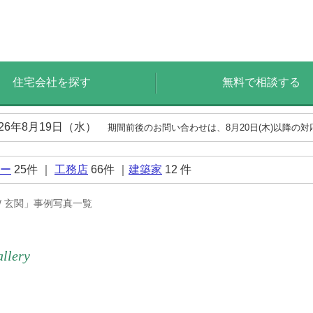
住宅会社を探す
無料で相談する
026年8月19日（水）
期間前後のお問い合わせは、8月20日(木)以降の
ー
25
件 ｜
工務店
66
件 ｜
建築家
12
件
 / 玄関」事例写真一覧
allery