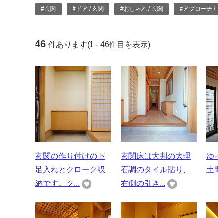
#玄関
#ドア / 玄関
#おしゃれ / 玄関
#アプローチ /
46
件あります(1 - 46件目を表示)
玄関の作り付けの下
玄関床は大判の大理
ゆ
足入れとクローク収
石調のタイル貼り、
土間
納です。ク...
右側の引き...