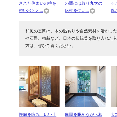
された住まいの柱を
の間には絞り丸太の
る
想い出とと...
床柱を使い...
風
和風の玄関は、木の温もりや自然素材を活かし
や石畳、植栽など、日本の伝統美を取り入れた
方は、ぜひご覧ください。
坪庭を臨み、広い土
庭園を眺めながら和
大