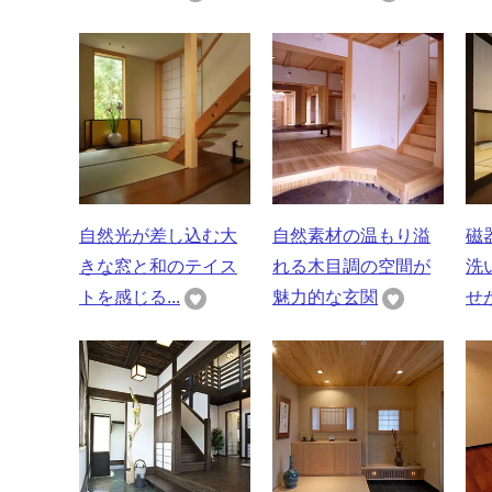
自然光が差し込む大
自然素材の温もり溢
磁
きな窓と和のテイス
れる木目調の空間が
洗
トを感じる...
魅力的な玄関
せが