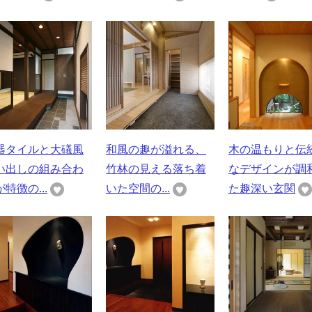
器タイルと大礒風
和風の趣が溢れる、
木の温もりと伝
い出しの組み合わ
竹林の見える落ち着
なデザインが調
特徴の...
いた空間の...
た趣深い玄関