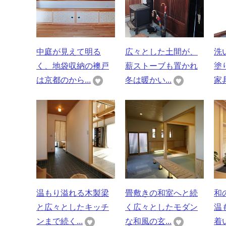
中庭が見えて明る
広々とした土間が、
洗
く、地袋収納の襖戸
薪ストーブも置かれ
塗
は京都のから...
冬は暖かい...
家具
温もり溢れる木製梁
畳敷きの和室へと続
和
と広々としたキッチ
く広々としたモダン
温
ンまで続く...
な和風の玄...
着