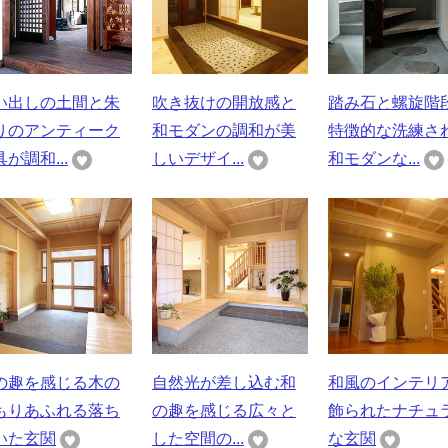
い出しの土間と朱
吹き抜けの開放感と
踏み石と螺旋階
りのアンティーク
和モダンの調和が美
特徴的な洗練さ
が調和...
しいデザイ...
和モダンな...
の趣を感じる木の
自然光が差し込む和
和風のインテリ
もりあふれる落ち
の趣を感じる広々と
飾られたナチュ
いた玄関
した空間の...
な玄関