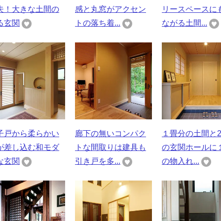
夫！大きな土間の
感と丸窓がアクセン
リースペースに
る玄関
トの落ち着...
ながる土間...
子戸から柔らかい
廊下の無いコンパク
１畳分の土間と
が差し込む和モダ
トな間取りは建具も
の玄関ホールに
な玄関
引き戸を多...
の物入れ...