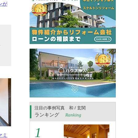
ンが
戸
の
注目の事例写真 和 / 玄関
ランキング
Ranking
ァミ