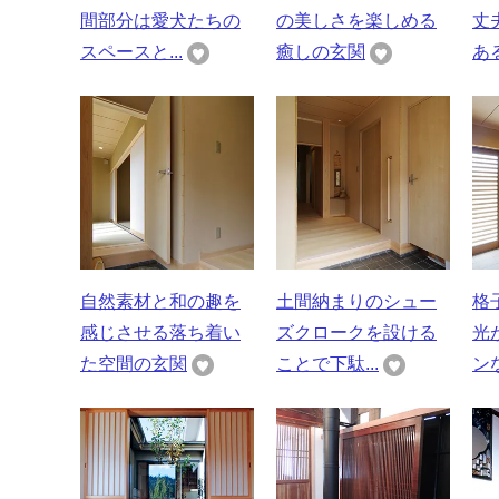
間部分は愛犬たちの
の美しさを楽しめる
丈
スペースと...
癒しの玄関
あ
自然素材と和の趣を
土間納まりのシュー
格
感じさせる落ち着い
ズクロークを設ける
光
た空間の玄関
ことで下駄...
ン