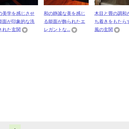
の美学を感じさせ
和の静謐な美を感じ
木目と畳の調和
能面が印象的な洗
る能面が飾られたエ
ち着きをもたら
された玄関
レガントな...
風の玄関