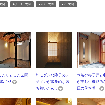
 玄関
#ポーチ / 玄関
#広々 / 玄関
#和 / 玄関
ったりとした玄関
和モダンな障子のデ
木製の格子戸と
ｽﾍﾟｰｽ
ザインが印象的な落
が美しい機能的
ち着いた玄...
風の落ち着...