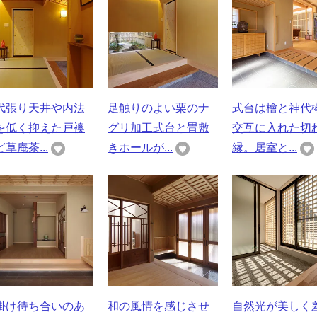
代張り天井や内法
足触りのよい栗のナ
式台は檜と神代
を低く抑えた戸襖
グリ加工式台と畳敷
交互に入れた切
草庵茶...
きホールが...
縁。居室と...
掛け待ち合いのあ
和の風情を感じさせ
自然光が美しく