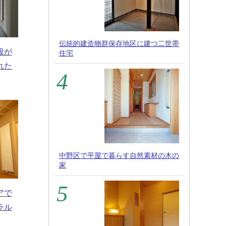
伝統的建造物群保存地区に建つ二世帯
段が
住宅
れた
中野区で平屋で暮らす自然素材の木の
家
アで
ラル