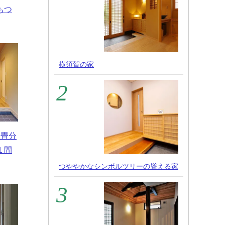
もつ
横須賀の家
2畳分
１間
つややかなシンボルツリーの聳える家