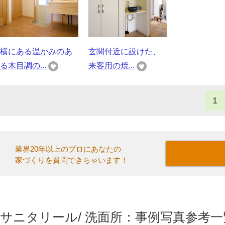
横にある温かみのあ
玄関付近に設けた、
る木目調の...
来客用の焼...
1
業界20年以上のプロにあなたの
家づくりを質問できちゃいます！
サニタリール/ 洗面所：事例写真参考一