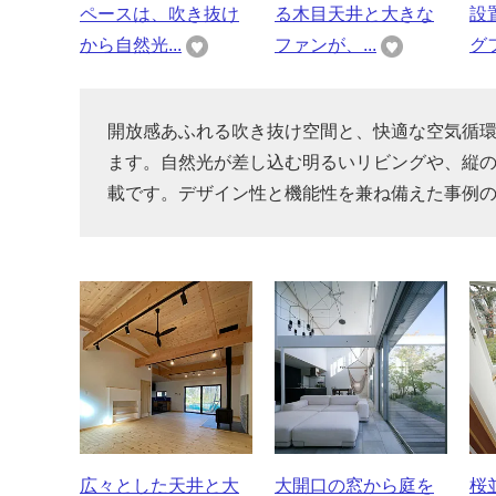
ペースは、吹き抜け
る木目天井と大きな
設
から自然光...
ファンが、...
グフ
開放感あふれる吹き抜け空間と、快適な空気循
ます。自然光が差し込む明るいリビングや、縦
載です。デザイン性と機能性を兼ね備えた事例
広々とした天井と大
大開口の窓から庭を
桜