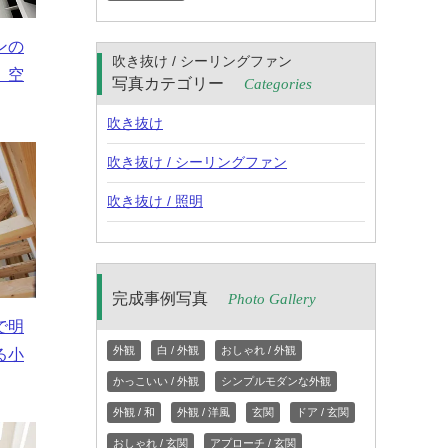
ンの
吹き抜け / シーリングファン
、空
写真カテゴリー
Categories
吹き抜け
吹き抜け / シーリングファン
吹き抜け / 照明
完成事例写真
Photo Gallery
で明
外観
白 / 外観
おしゃれ / 外観
る小
かっこいい / 外観
シンプルモダンな外観
外観 / 和
外観 / 洋風
玄関
ドア / 玄関
おしゃれ / 玄関
アプローチ / 玄関