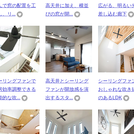
んで窓の配置を工
高天井に加え、横並
広がる、明るい
、リ...
びの窓が開...
差し込む廊下
ーリングファンで
高天井とシーリング
シーリングファ
房効率調整できる
ファンが開放感を演
おしゃれな吹き
的な吹...
出するスタ...
のあるLDK