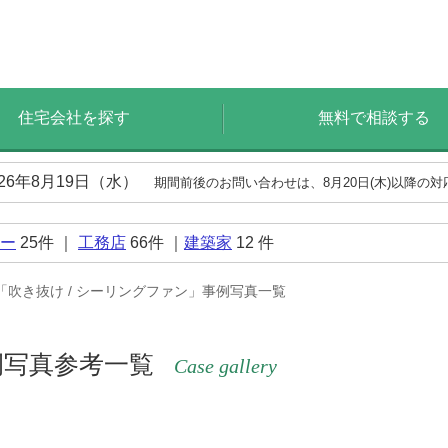
住宅会社を探す
無料で相談する
026年8月19日（水）
期間前後のお問い合わせは、8月20日(木)以降の
ー
25
件 ｜
工務店
66
件 ｜
建築家
12
件
「吹き抜け / シーリングファン」事例写真一覧
例写真参考一覧
Case gallery