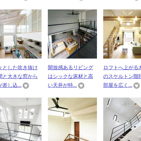
々とした吹き抜け
開放感あるリビング
ロフトへ上がる
間と大きな窓から
はシックな床材と高
のスケルトン階
差し込...
い天井が特...
部屋を広く...