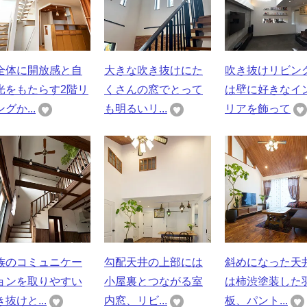
全体に開放感と自
大きな吹き抜けにた
吹き抜けリビン
光をもたらす2階リ
くさんの窓でとって
は壁に好きなイ
グか...
も明るいリ...
リアを飾って
族のコミュニケー
勾配天井の上部には
斜めになった天
ョンを取りやすい
小屋裏とつながる室
は柿渋塗装した
抜けと...
内窓、リビ...
板、パント...