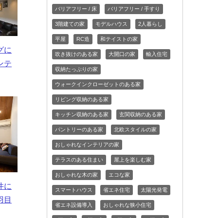
バリアフリー / 床
バリアフリー / 手すり
3階建ての家
モデルハウス
2人暮らし
平屋
RC造
和テイストの家
グに
吹き抜けのある家
大開口の家
輸入住宅
ンテ
収納たっぷりの家
ウォークインクローゼットのある家
リビング収納のある家
キッチン収納のある家
玄関収納のある家
パントリーのある家
北欧スタイルの家
おしゃれなインテリアの家
テラスのある住まい
屋上を楽しむ家
おしゃれな木の家
エコな家
井に
スマートハウス
省エネ住宅
太陽光発電
羽目
省エネ設備導入
おしゃれな狭小住宅