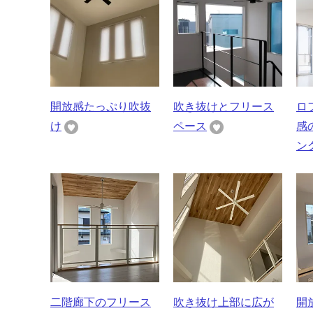
開放感たっぷり吹抜
吹き抜けとフリース
ロ
け
ペース
感
ン
二階廊下のフリース
吹き抜け上部に広が
開