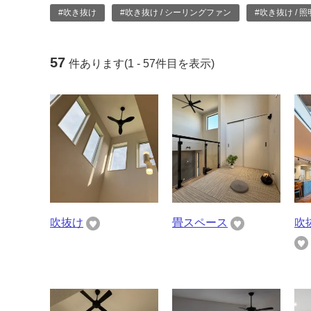
#吹き抜け
#吹き抜け / シーリングファン
#吹き抜け / 照
57
件あります(1 - 57件目を表示)
吹抜け
畳スペース
吹