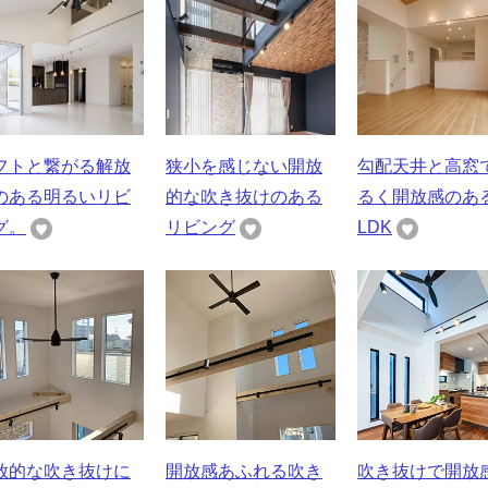
フトと繋がる解放
狭小を感じない開放
勾配天井と高窓
のある明るいリビ
的な吹き抜けのある
るく開放感のあ
グ。
リビング
LDK
放的な吹き抜けに
開放感あふれる吹き
吹き抜けで開放