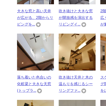
大きな窓と高い天井
吹き抜けと大きな窓
2
が広がる、2階からリ
が開放感を演出する
広
ビングを...
リビングイ...
が魅
落ち着いた色合いの
吹き抜け天井と木の
ス
化粧梁と大きな天窓
温もりを感じるシー
グ
(トップラ...
リングファ...
をは