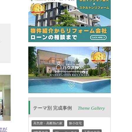
し
満
テーマ別 完成事例
Theme Gallery
高気密・高断熱の家
狭小住宅
けが