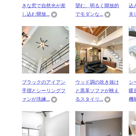
きな窓で自然光が差
望む、明るく開放的
込
し込む開放...
でモダンな...
夫し
ブラックのアイアン
ウッド調の吹き抜け
シ
手摺とシーリングフ
と黒革ソファが映え
暖
ァンが洗練...
るスタイリ...
機能