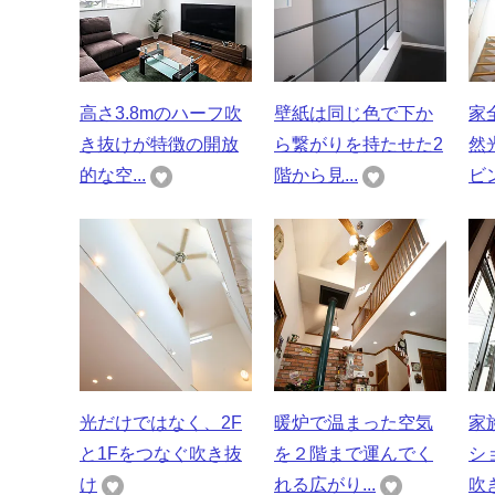
高さ3.8mのハーフ吹
壁紙は同じ色で下か
家
き抜けが特徴の開放
ら繋がりを持たせた2
然
的な空...
階から見...
ビン
光だけではなく、2F
暖炉で温まった空気
家
と1Fをつなぐ吹き抜
を２階まで運んでく
シ
け
れる広がり...
吹き