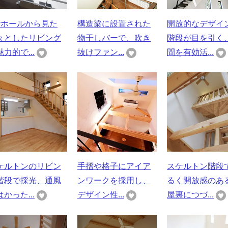
階ホールから見た
構造梁に設置された
開放的なデザイ
々としたリビング
物干しバーで、吹き
階段が目を引く
力的で...
抜けファン...
間を有効活...
ケルトンのリビン
手摺や格子にアイア
スケルトン階段
階段で採光、通風
ンワークを採用し、
るく開放感のあ
かった...
デザイン性...
屋裏につづ...