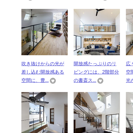
吹き抜けからの光が
開放感たっぷりのリ
広
差し込む開放感ある
ビングには、2階部分
空
空間に、豊...
の書斎ス...
光が