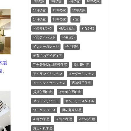
7坪の家
8坪の家
9坪の家
10坪の家
11坪の家
13坪の家
12坪の家
14坪の家
15坪の家
和室
和のリビング
和のお風呂
和な外観
和のアクセント
和モダン
インナーガレージ
子供部屋
子育てのアイディア
木製
完全分離型の2世帯住宅
多世帯住宅
段、
アイランドキッチン
オーダーキッチン
ペニンシュラキッチン
店舗併用住宅
賃貸併用住宅
その他併用住宅
アジアンリゾート
カントリースタイル
ワークスペース
男の趣味部屋
40坪の平屋
30坪の平屋
20坪の平屋
おしゃれ平屋