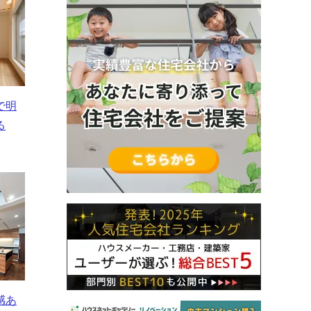
で明
る
感あ