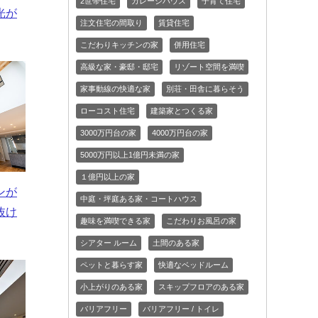
2世帯住宅
ガレージハウス
子育て住宅
光が
注文住宅の間取り
賃貸住宅
こだわりキッチンの家
併用住宅
高級な家・豪邸・邸宅
リゾート空間を満喫
家事動線の快適な家
別荘・田舎に暮らそう
ローコスト住宅
建築家とつくる家
3000万円台の家
4000万円台の家
5000万円以上1億円未満の家
１億円以上の家
ンが
中庭・坪庭ある家・コートハウス
抜け
趣味を満喫できる家
こだわりお風呂の家
シアター ルーム
土間のある家
ペットと暮らす家
快適なベッドルーム
小上がりのある家
スキップフロアのある家
バリアフリー
バリアフリー / トイレ