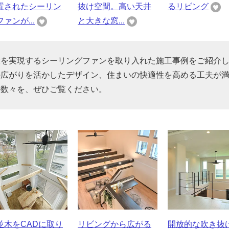
置されたシーリン
抜け空間。高い天井
るリビング
ァンが...
と大きな窓...
環を実現するシーリングファンを取り入れた施工事例をご紹介
の広がりを活かしたデザイン、住まいの快適性を高める工夫が
の数々を、ぜひご覧ください。
並木をCADに取り
リビングから広がる
開放的な吹き抜