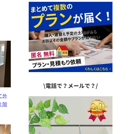
て外
２階