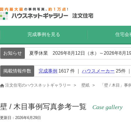
完成事例を見る
住宅会
お知らせ
夏季休業 2026年8月12日（水）～2026年8
掲載情報件数
完成事例
1617
件 ｜
ハウスメーカー
25
件 
注文住宅のハウスネットギャラリー
壁紙
「壁 / 木目」
壁 / 木目事例写真参考一覧
Case gallery
更新日：2026年6月29日