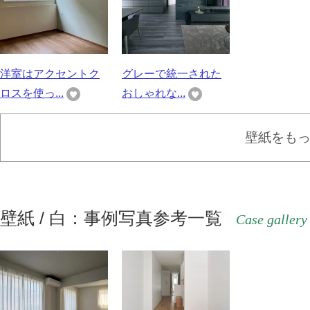
洋室はアクセントク
グレーで統一された
ロスを使っ...
おしゃれな...
壁紙をも
壁紙 / 白：事例写真参考一覧
Case gallery