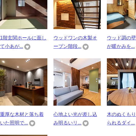
1階玄関ホールに面し
ウッドワンの木製オ
ウッド調の壁
て小あが...
ープン階段...
が暖かみを...
重厚な木材と落ち着
心地よい光が差し込
木のぬくもり
いた照明で...
み明るいリ...
られるダイ...