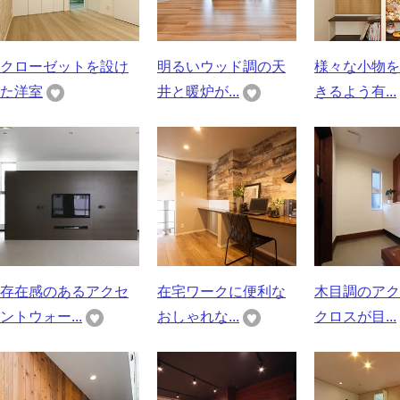
クローゼットを設け
明るいウッド調の天
様々な小物を
た洋室
井と暖炉が...
きるよう有...
存在感のあるアクセ
在宅ワークに便利な
木目調のアク
ントウォー...
おしゃれな...
クロスが目...