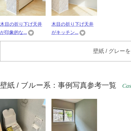
木目の折り下げ天井
木目の折り下げ天井
が印象的な...
がキッチン...
壁紙 / グレー
壁紙 / ブルー系：事例写真参考一覧
Cas