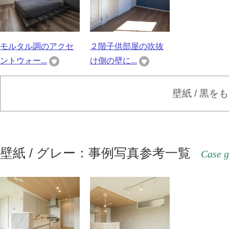
モルタル調のアクセ
２階子供部屋の吹抜
ントウォー...
け側の壁に...
壁紙 / 黒を
壁紙 / グレー：事例写真参考一覧
Case g