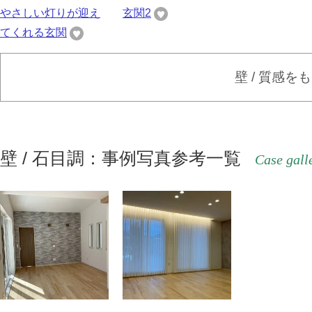
やさしい灯りが迎え
玄関2
てくれる玄関
壁 / 質感を
壁 / 石目調：事例写真参考一覧
Case gall