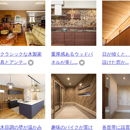
クラシックな木製家
重厚感あるウッドパ
日が傾くと、
具とアンテ...
ネルが美し...
設けた窓か...
木目調の壁が温かみ
趣味のバイクが置け
各世帯に設置