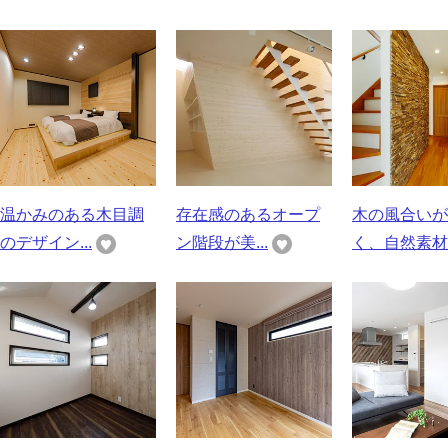
温かみのある木目調
存在感のあるオープ
木の風合いが
のデザイン...
ン階段が美...
く、自然素材..