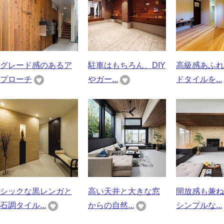
グレード感のあるア
駐車はもちろん、DIY
高級感あふれ
プローチ
やガー...
ドタイルを...
シックな黒レンガと
高い天井と大きな窓
開放感も兼ね
石調タイル...
からの自然...
シンプルな...