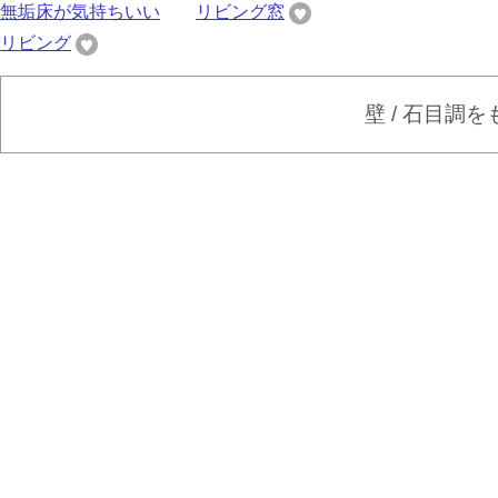
無垢床が気持ちいい
リビング窓
リビング
壁 / 石目調