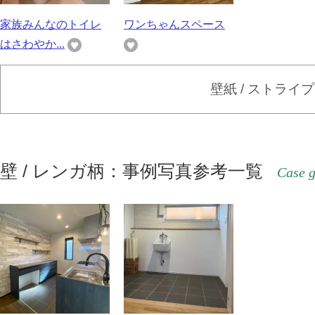
家族みんなのトイレ
ワンちゃんスペース
はさわやか...
壁紙 / ストライ
壁 / レンガ柄：事例写真参考一覧
Case g