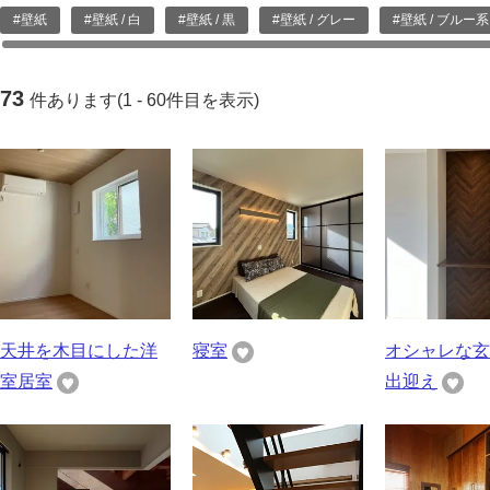
#壁紙
#壁紙 / 白
#壁紙 / 黒
#壁紙 / グレー
#壁紙 / ブルー系
73
件あります(1 - 60件目を表示)
天井を木目にした洋
寝室
オシャレな玄
室居室
出迎え