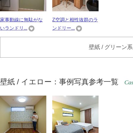
家事動線に無駄がな
Z空調と相性抜群のラ
いランドリ...
ンドリー...
壁紙 / グリーン
壁紙 / イエロー：事例写真参考一覧
Cas