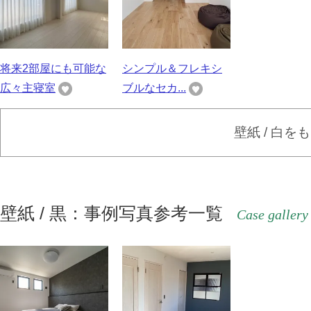
将来2部屋にも可能な
シンプル＆フレキシ
広々主寝室
ブルなセカ...
壁紙 / 白を
壁紙 / 黒：事例写真参考一覧
Case gallery