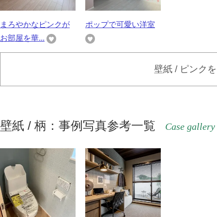
まろやかなピンクが
ポップで可愛い洋室
お部屋を華...
壁紙 / ピンク
壁紙 / 柄：事例写真参考一覧
Case gallery