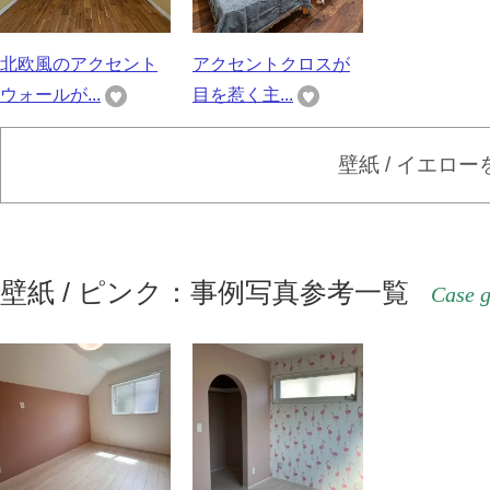
北欧風のアクセント
アクセントクロスが
ウォールが...
目を惹く主...
壁紙 / イエロ
壁紙 / ピンク：事例写真参考一覧
Case g