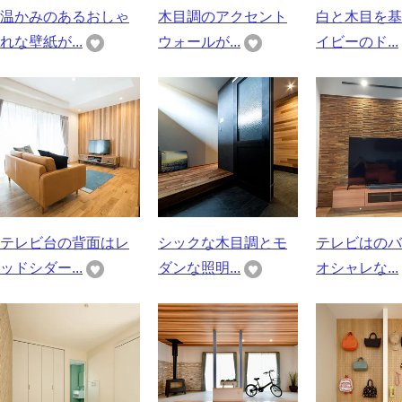
温かみのあるおしゃ
木目調のアクセント
白と木目を基
れな壁紙が...
ウォールが...
イビーのド...
テレビ台の背面はレ
シックな木目調とモ
テレビはのバ
ッドシダー...
ダンな照明...
オシャレな...