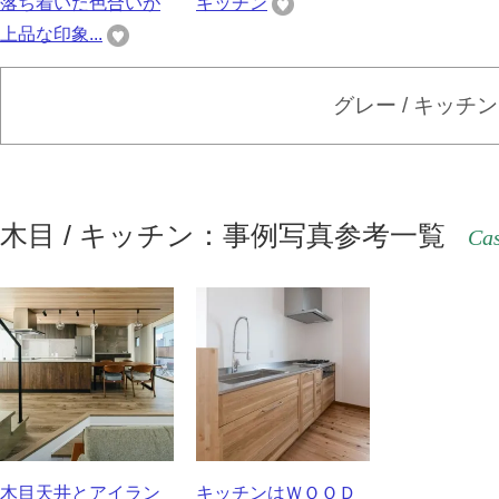
落ち着いた色合いが
キッチン
上品な印象...
グレー / キッチ
木目 / キッチン：事例写真参考一覧
Cas
木目天井とアイラン
キッチンはＷＯＯＤ