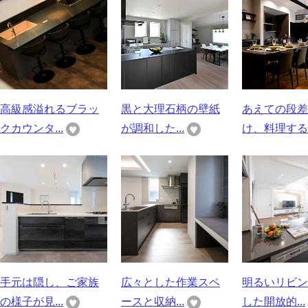
高級感溢れるブラッ
黒と大理石柄の壁紙
あえての段差
クカウンタ...
が調和した...
け、料理する..
手元は隠し、ご家族
広々とした作業スペ
明るいリビン
の様子が見...
ースと収納...
した開放的...