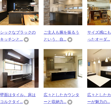
シックなブラックの
ご主人も腕を振るう
サイズ感にも
キッチンと...
という、自...
ったオーダ...
壁面はタイル。床は
広々としたカウンタ
広々としたカ
コルクタイ...
ーと収納力...
ーが魅力の...