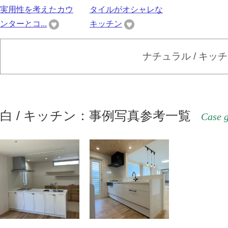
実用性を考えたカウ
タイルがオシャレな
ンターとコ...
キッチン
ナチュラル / キッ
白 / キッチン：事例写真参考一覧
Case g