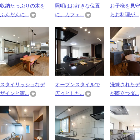
収納たっぷりの木を
照明はお好きな位置
お子様を見守
ふんだんに...
に。カフェ...
らお料理が...
スタイリッシュなデ
オープンスタイルで
洗練されたデ
ザインと家...
広々とした...
が際立つダ...