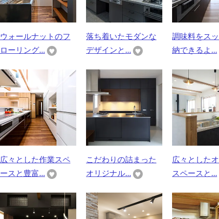
ウォールナットのフ
落ち着いたモダンな
調味料をスッ
ローリング...
デザインと...
納できるよ...
広々とした作業スペ
こだわりの詰まった
広々としたオ
ースと豊富...
オリジナル...
スペースと...