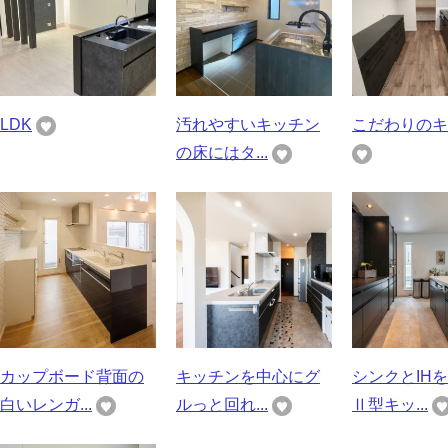
LDK
汚れやすいキッチン
こだわりのキ
の床にはタ...
カップボード背面の
キッチンを中心にグ
シンクとIH
白いレンガ...
ルっと回れ...
Ⅱ型キッ...