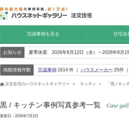
完成事例を見る
住宅会
お知らせ
夏季休業 2026年8月12日（水）～2026年8
掲載情報件数
完成事例
1614
件 ｜
ハウスメーカー
25
件 
注文住宅のハウスネットギャラリー
キッチン
「黒 / キ
黒 / キッチン事例写真参考一覧
Case gall
更新日：2026年7月2日