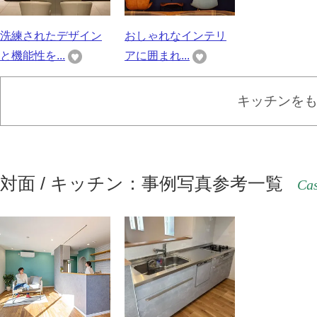
洗練されたデザイン
おしゃれなインテリ
と機能性を...
アに囲まれ...
キッチンを
対面 / キッチン：事例写真参考一覧
Cas