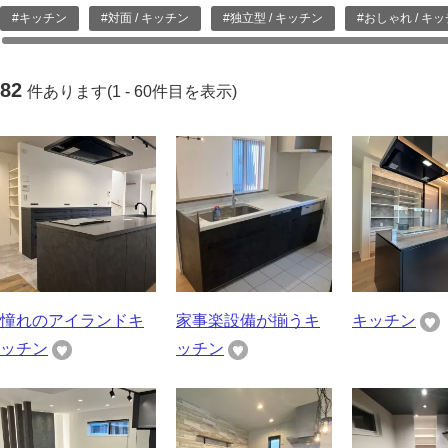
#キッチン
#対面 / キッチン
#独立型 / キッチン
#おしゃれ / キ
82
件あります(1 - 60件目を表示)
憧れのアイランドキ
家事楽設備が揃うキ
キッチン
ッチン
ッチン