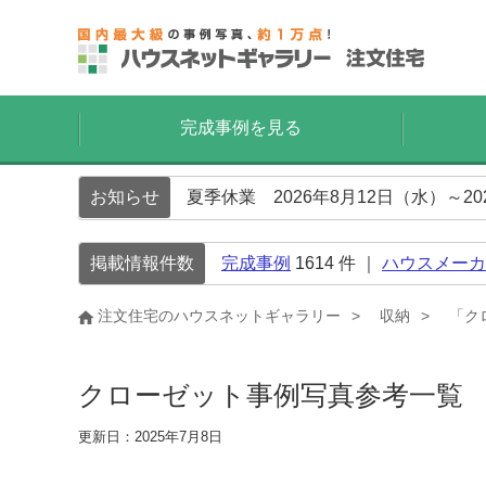
完成事例を見る
お知らせ
夏季休業 2026年8月12日（水）～2
掲載情報件数
完成事例
1614
件 ｜
ハウスメーカ
注文住宅のハウスネットギャラリー
収納
「ク
クローゼット事例写真参考一覧
更新日：2025年7月8日