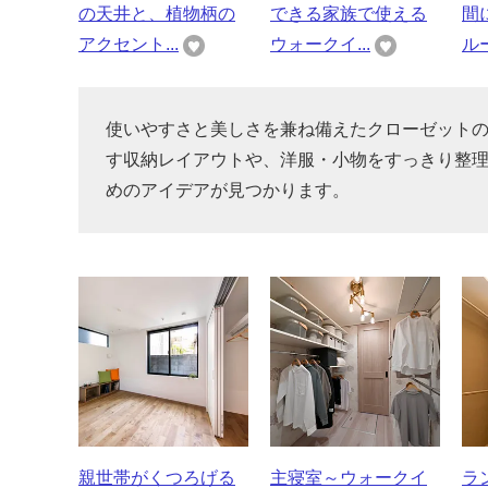
の天井と、植物柄の
できる家族で使える
間
アクセント...
ウォークイ...
ルー
使いやすさと美しさを兼ね備えたクローゼット
す収納レイアウトや、洋服・小物をすっきり整
めのアイデアが見つかります。
親世帯がくつろげる
主寝室～ウォークイ
ラ