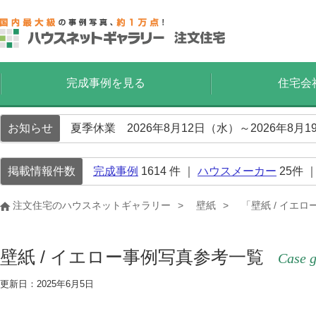
完成事例を見る
住宅会
お知らせ
夏季休業 2026年8月12日（水）～2026年8
掲載情報件数
完成事例
1614
件 ｜
ハウスメーカー
25
件 
注文住宅のハウスネットギャラリー
壁紙
「壁紙 / イエ
壁紙 / イエロー事例写真参考一覧
Case g
更新日：2025年6月5日