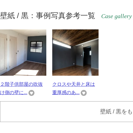
壁紙 / 黒：事例写真参考一覧
Case gallery
２階子供部屋の吹抜
クロスや天井と床は
け側の壁に...
重厚感のあ...
壁紙 / 黒を