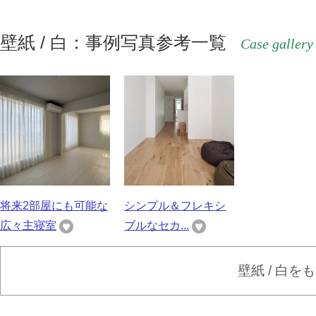
壁紙 / 白：事例写真参考一覧
Case gallery
将来2部屋にも可能な
シンプル＆フレキシ
広々主寝室
ブルなセカ...
壁紙 / 白を