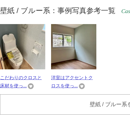
壁紙 / ブルー系：事例写真参考一覧
Cas
こだわりのクロスと
洋室はアクセントク
床材を使っ...
ロスを使っ...
壁紙 / ブルー