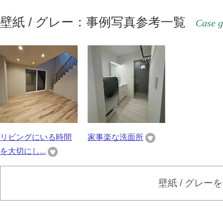
壁紙 / グレー：事例写真参考一覧
Case g
リビングにいる時間
家事楽な洗面所
を大切にし...
壁紙 / グレー