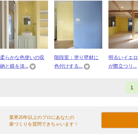
柔らかな色使いの収
階段室：塗り壁材に
明るいイエロ
納と鏡を淡...
色付けする...
が際立つリ...
1
業界20年以上のプロにあなたの
家づくりを質問できちゃいます！