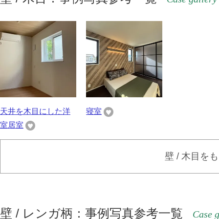
天井を木目にした洋
寝室
室居室
壁 / 木目を
壁 / レンガ柄：事例写真参考一覧
Case g