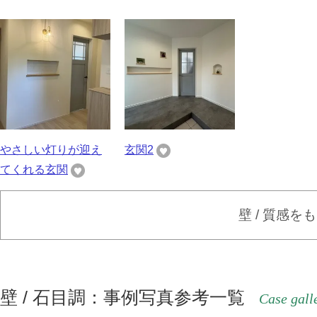
やさしい灯りが迎え
玄関2
てくれる玄関
壁 / 質感を
壁 / 石目調：事例写真参考一覧
Case gall