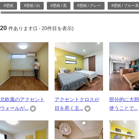
#壁紙
#壁紙 / 白
#壁紙 / 黒
#壁紙 / グレー
#壁紙 / ブルー系
20
件あります(1 - 20件目を表示)
北欧風のアクセント
アクセントクロスが
部分的に大胆
ウォールが...
目を惹く主...
使うことで...