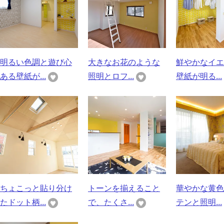
明るい色調と遊び心
大きなお花のような
鮮やかなイエ
ある壁紙が...
照明とロフ...
壁紙が明る...
ちょこっと貼り分け
トーンを揃えること
華やかな黄色
たドット柄...
で、たくさ...
テンと照明...