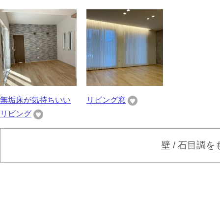
無垢床が気持ちいい
リビング窓
リビング
壁 / 石目調