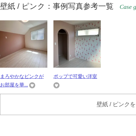
壁紙 / ピンク：事例写真参考一覧
Case g
まろやかなピンクが
ポップで可愛い洋室
お部屋を華...
壁紙 / ピンク