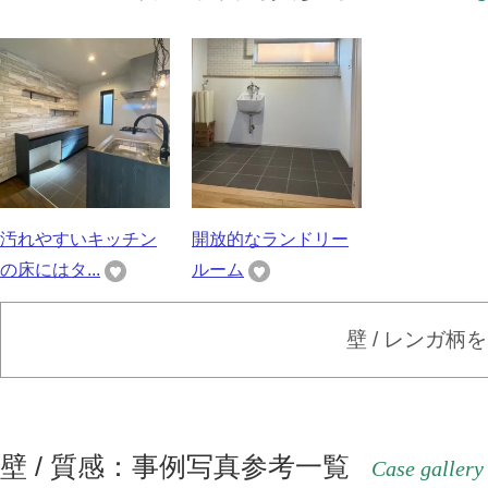
汚れやすいキッチン
開放的なランドリー
の床にはタ...
ルーム
壁 / レンガ柄
壁 / 質感：事例写真参考一覧
Case gallery