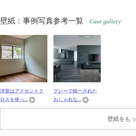
壁紙：事例写真参考一覧
Case gallery
洋室はアクセントク
グレーで統一された
ロスを使っ...
おしゃれな...
壁紙をも