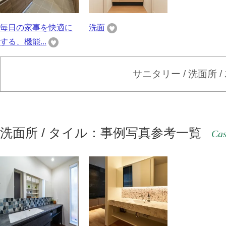
毎日の家事を快適に
洗面
する、機能...
サニタリー / 洗面所 
洗面所 / タイル：事例写真参考一覧
Cas