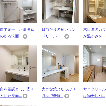
白で統一した清潔感
日当たりの良いラン
木目調のカウ
のある洗面...
ドリールー...
が温かみを...
白を基調とし、広々
大きな鏡とたっぷり
サニタリ－ル
とした洗面...
収納で機能...
は物干しバ...