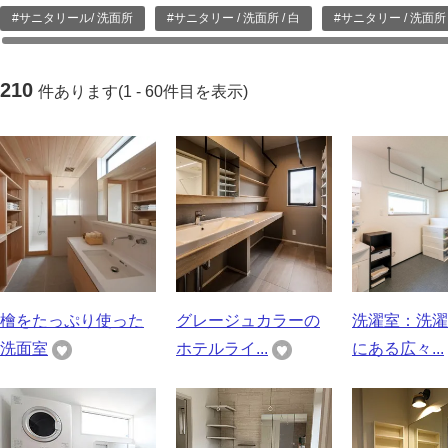
#サニタリール/ 洗面所
#サニタリー / 洗面所 / 白
#サニタリー / 洗面所 
210
件あります(1 - 60件目を表示)
檜をたっぷり使った
グレージュカラーの
洗濯室：洗濯
洗面室
ホテルライ...
にある広々...