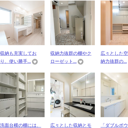
収納も充実してお
収納力抜群の棚やク
広々とした空
り、使い勝手...
ローゼット...
納力抜群の...
洗面台横の棚には、
広々とした収納とモ
「ダブルボウ