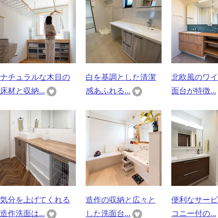
ナチュラルな木目の
白を基調とした清潔
北欧風のワイ
床材と収納...
感あふれる...
面台が特徴...
気分を上げてくれる
造作の収納と広々と
便利なサービ
造作洗面は...
した洗面台...
コニー付の...