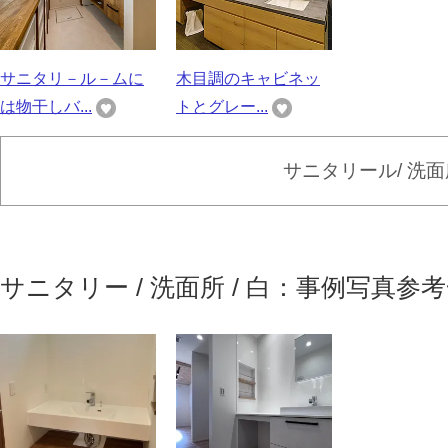
サニタリ－ル－ムに
木目調のキャビネッ
は物干しバ...
トとグレー...
サニタリール/ 洗
サニタリー / 洗面所 / 白：事例写真参