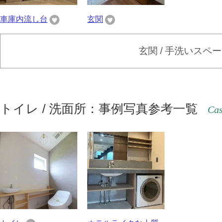
車庫内流し台
玄関
玄関 / 手洗いスペ
トイレ / 洗面所：事例写真参考一覧
Cas