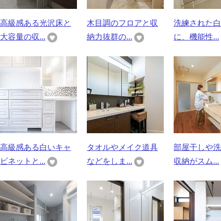
高級感ある光沢床と
木目調のフロアと収
洗練された白
大容量の収...
納力抜群の...
に、機能性...
高級感ある白いキャ
タオルやメイク道具
部屋干しや洗
ビネットと...
などをしま...
収納がスム...