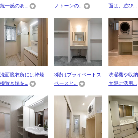
統一感のあ...
ノトーンの...
面は、遊び...
洗面脱衣所には乾燥
3階はプライベートス
洗濯機や収納
機置き場を...
ペースと...
大限に活用...