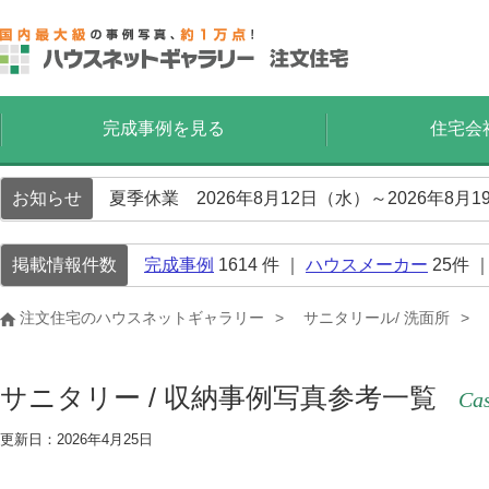
完成事例を見る
住宅会
お知らせ
夏季休業 2026年8月12日（水）～2026年8
掲載情報件数
完成事例
1614
件 ｜
ハウスメーカー
25
件 
注文住宅のハウスネットギャラリー
サニタリール/ 洗面所
サニタリー / 収納事例写真参考一覧
Cas
更新日：2026年4月25日