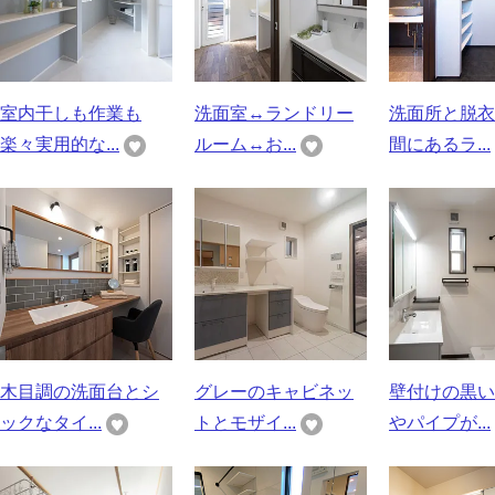
室内干しも作業も
洗面室↔ランドリー
洗面所と脱衣
楽々実用的な...
ルーム↔お...
間にあるラ...
木目調の洗面台とシ
グレーのキャビネッ
壁付けの黒い
ックなタイ...
トとモザイ...
やパイプが...