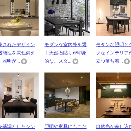
練されたデザイン
モダンな室内外を繋
モダンな照明と
機能性を兼ね備え
ぐ天然石貼りが印象
クなインテリア
照明が...
的な、スタ...
立つ落ち着...
を基調としたシン
照明や家具にもこだ
自然光が差し込