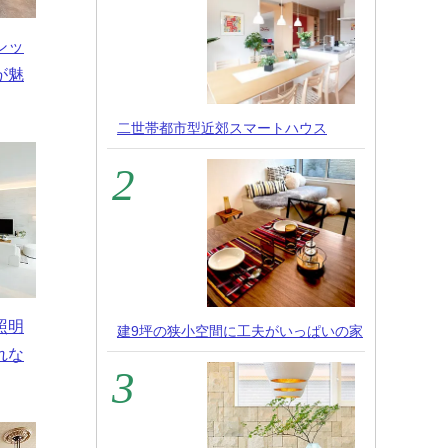
シッ
が魅
二世帯都市型近郊スマートハウス
照明
建9坪の狭小空間に工夫がいっぱいの家
れな