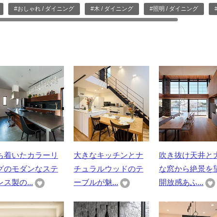
#おしゃれ / ダイニング
#木 / ダイニング
#照明 / ダイニング
ち着いたカラーリ
大きなキッチンとナ
吹き抜け天井と
グのモダンなステ
チュラルウッドのテ
な窓から絶景を
ス製の...
ーブルが魅...
開放感あふ...