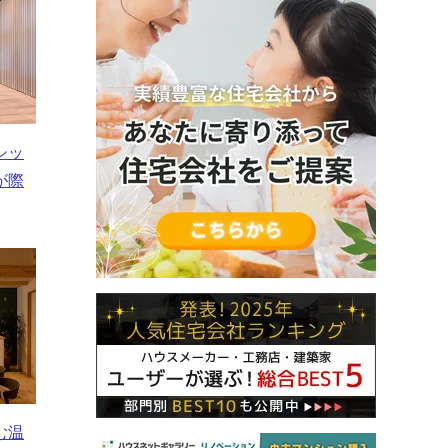
シッ
が際
む温