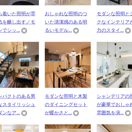
ち着いた照明が雰
おしゃれな照明のつ
モダンな照明と
気を醸し出す／モ
いた清潔感のある明
クなインテリア
でシッ...
るいモデル...
力のスタイ...
ンパクトのある男
モダンな照明と木製
シャンデリアの
なスタイリッシュ
のダイニングセット
が豪華でおしゃ
ンなア...
が暖かさと...
雰囲気を演...