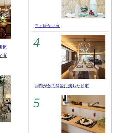
白く暖かい家
囲気
なダ
回廊が創る静謐に満ちた邸宅