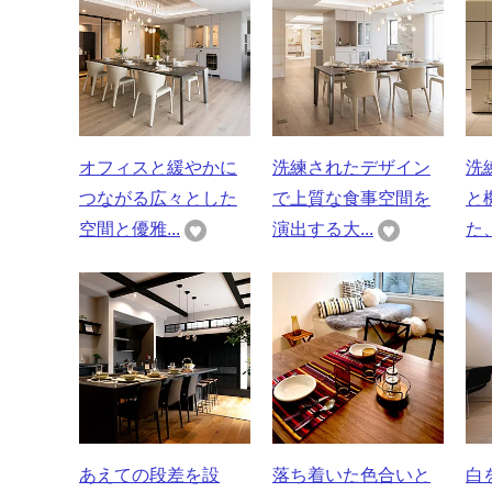
オフィスと緩やかに
洗練されたデザイン
洗
つながる広々とした
で上質な食事空間を
と
空間と優雅...
演出する大...
た、
あえての段差を設
落ち着いた色合いと
白