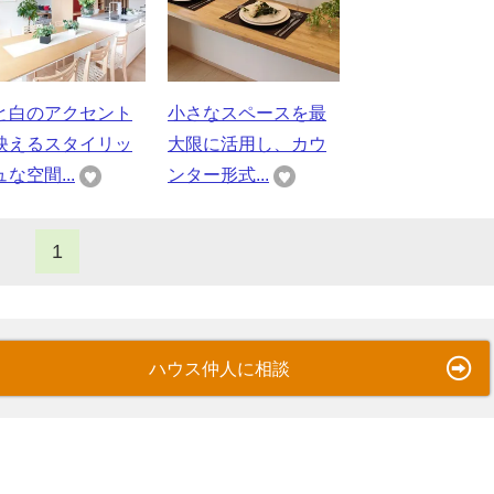
と白のアクセント
小さなスペースを最
映えるスタイリッ
大限に活用し、カウ
な空間...
ンター形式...
1
ハウス仲人に相談