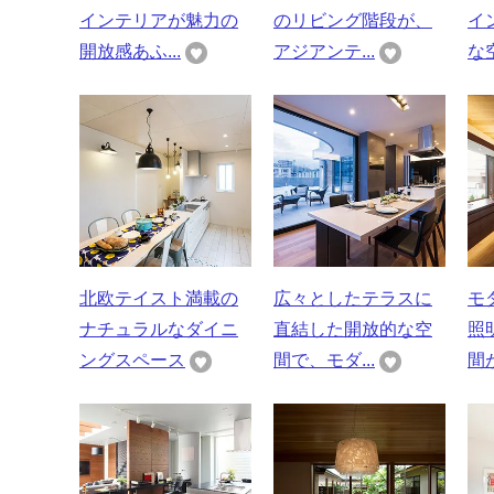
インテリアが魅力の
のリビング階段が、
イ
開放感あふ...
アジアンテ...
な空
北欧テイスト満載の
広々としたテラスに
モ
ナチュラルなダイニ
直結した開放的な空
照
ングスペース
間で、モダ...
間が