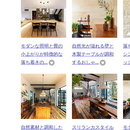
モダンな照明と畳の
自然光が溢れる壁と
落
小上がりが特徴的な
木製テーブルが調和
シ
落ち着きの...
するおしゃ...
ッシ
自然素材と調和した
スリランカスタイル
モ