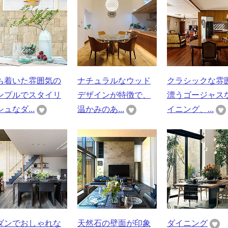
ち着いた雰囲気の
ナチュラルなウッド
クラシックな雰
ンプルでスタイリ
デザインが特徴で、
漂うゴージャス
ュなダ...
温かみのあ...
イニング、...
ダンでおしゃれな
天然石の壁面が印象
ダイニング