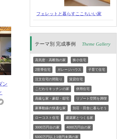
フェレットと暮らすここちいい家
テーマ別 完成事例
Theme Gallery
高気密・高断熱の家
狭小住宅
2世帯住宅
ガレージハウス
子育て住宅
注文住宅の間取り
賃貸住宅
ダン
こだわりキッチンの家
併用住宅
と
高級な家・豪邸・邸宅
リゾート空間を満喫
家事動線の快適な家
別荘・田舎に暮らそう
ローコスト住宅
建築家とつくる家
3000万円台の家
4000万円台の家
5000万円以上1億円未満の家