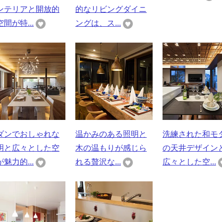
ンテリアと開放的
的なリビングダイニ
間が特...
ングは、ス...
ダンでおしゃれな
温かみのある照明と
洗練された和モ
明と広々とした空
木の温もりが感じら
の天井デザイン
魅力的...
れる贅沢な...
広々とした空...