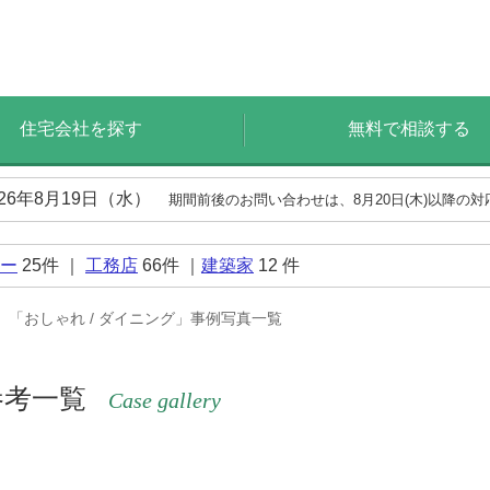
住宅会社を探す
無料で相談する
026年8月19日（水）
期間前後のお問い合わせは、8月20日(木)以降の
ー
25
件 ｜
工務店
66
件 ｜
建築家
12
件
「おしゃれ / ダイニング」事例写真一覧
参考一覧
Case gallery