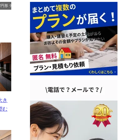
#円形 テーブル / ダイニング
大き
望む