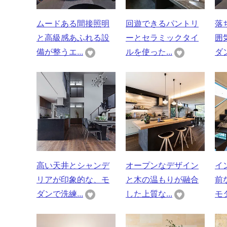
ムードある間接照明
回遊できるパントリ
落
と高級感あふれる設
ーとセラミックタイ
囲
備が整うエ...
ルを使った...
ダン
高い天井とシャンデ
オープンなデザイン
イ
リアが印象的な、モ
と木の温もりが融合
前
ダンで洗練...
した上質な...
モダ