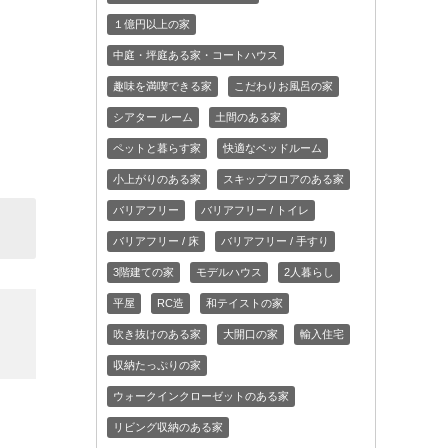
１億円以上の家
中庭・坪庭ある家・コートハウス
趣味を満喫できる家
こだわりお風呂の家
シアター ルーム
土間のある家
ペットと暮らす家
快適なベッドルーム
小上がりのある家
スキップフロアのある家
バリアフリー
バリアフリー / トイレ
バリアフリー / 床
バリアフリー / 手すり
3階建ての家
モデルハウス
2人暮らし
平屋
RC造
和テイストの家
吹き抜けのある家
大開口の家
輸入住宅
収納たっぷりの家
ウォークインクローゼットのある家
リビング収納のある家