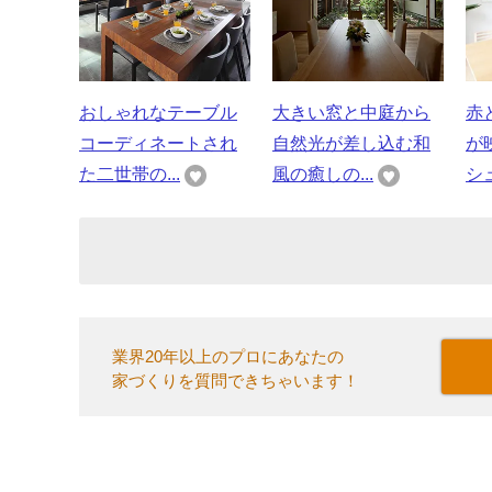
おしゃれなテーブル
大きい窓と中庭から
赤
コーディネートされ
自然光が差し込む和
が
た二世帯の...
風の癒しの...
シュ
業界20年以上のプロにあなたの
家づくりを質問できちゃいます！