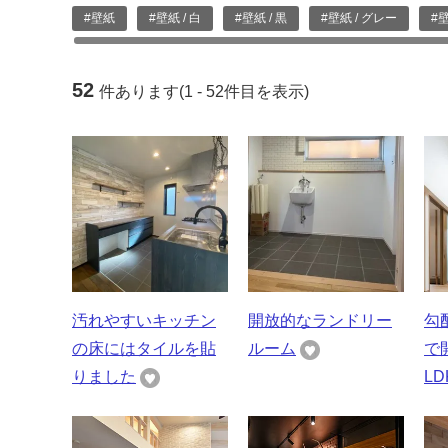
#壁紙
#壁紙 / 白
#壁紙 / 黒
#壁紙 / グレー
#
52
件あります(1 - 52件目を表示)
汚れやすいキッチン
開放的なランドリー
勾
の床にはタイルを貼
ルーム
で
りました
LD