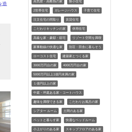
高気密・高断熱の家
狭小住宅
を造
2世帯住宅
ガレージハウス
子育て住宅
注文住宅の間取り
賃貸住宅
こだわりキッチンの家
併用住宅
合
高級な家・豪邸・邸宅
リゾート空間を満喫
れ
家事動線の快適な家
別荘・田舎に暮らそう
ン
ローコスト住宅
建築家とつくる家
ア
3000万円台の家
4000万円台の家
5000万円以上1億円未満の家
１億円以上の家
中庭・坪庭ある家・コートハウス
趣味を満喫できる家
こだわりお風呂の家
シアター ルーム
土間のある家
ペットと暮らす家
快適なベッドルーム
小上がりのある家
スキップフロアのある家