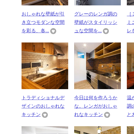
おしゃれな壁紙が引
グレーのレンガ調の
［
き立つモダンな空間
壁紙がスタイリッシ
ミ
を彩る、各...
ュな空間を...
レを
トラディショナルデ
今日は何を作ろうか
温
ザインのおしゃれな
な。レンガがおしゃ
調
キッチン
れなキッチン
と木