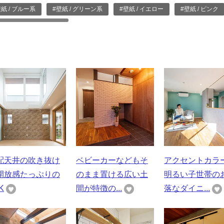
壁紙 / ブルー系
#壁紙 / グリーン系
#壁紙 / イエロー
#壁紙 / ピンク
配天井の吹き抜け
ベビーカーなどもそ
アクセントカラ
開放感たっぷりの
のまま置ける広い土
明るい子世帯の
K
間が特徴の...
落なダイニ...