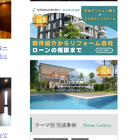
ター
吊り
テーマ別 完成事例
Theme Gallery
がで