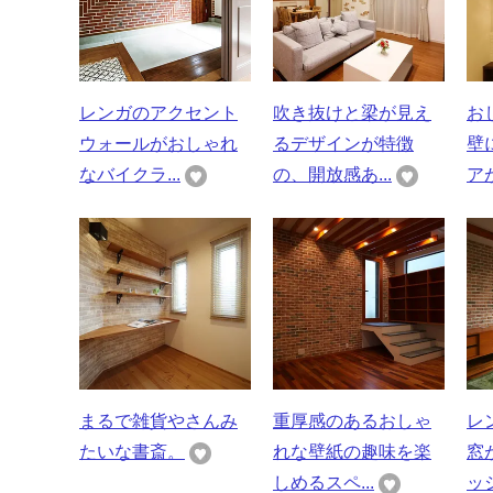
レンガのアクセント
吹き抜けと梁が見え
お
ウォールがおしゃれ
るデザインが特徴
壁
なバイクラ...
の、開放感あ...
ア
まるで雑貨やさんみ
重厚感のあるおしゃ
レ
たいな書斎。
れな壁紙の趣味を楽
窓
しめるスペ...
ッシ