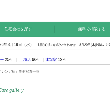
住宅会社を探す
無料で相談する
026年8月19日（水）
期間前後のお問い合わせは、8月20日(木)以降の
ー
25
件 ｜
工務店
66
件 ｜
建築家
12
件
 / レンガ柄」事例写真一覧
Case gallery