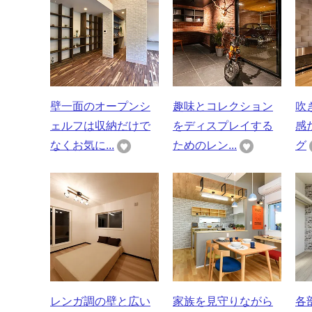
壁一面のオープンシ
趣味とコレクション
吹
ェルフは収納だけで
をディスプレイする
感
なくお気に...
ためのレン...
グ
レンガ調の壁と広い
家族を見守りながら
各