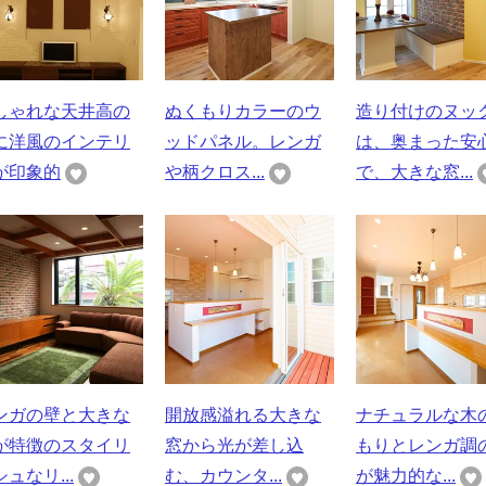
しゃれな天井高の
ぬくもりカラーのウ
造り付けのヌッ
に洋風のインテリ
ッドパネル。レンガ
は、奥まった安
が印象的
や柄クロス...
で、大きな窓...
ンガの壁と大きな
開放感溢れる大きな
ナチュラルな木
が特徴のスタイリ
窓から光が差し込
もりとレンガ調
ュなリ...
む、カウンタ...
が魅力的な...