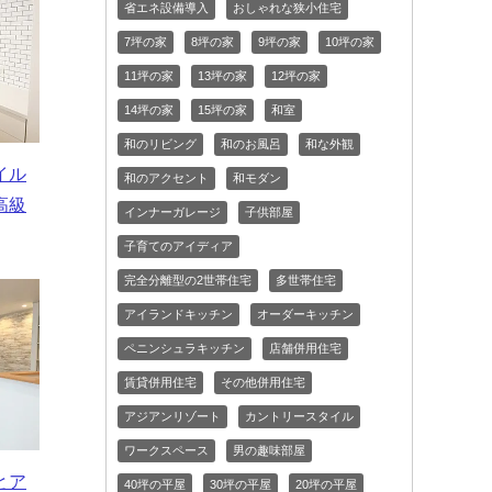
省エネ設備導入
おしゃれな狭小住宅
7坪の家
8坪の家
9坪の家
10坪の家
11坪の家
13坪の家
12坪の家
14坪の家
15坪の家
和室
和のリビング
和のお風呂
和な外観
イル
和のアクセント
和モダン
高級
インナーガレージ
子供部屋
子育てのアイディア
完全分離型の2世帯住宅
多世帯住宅
アイランドキッチン
オーダーキッチン
ペニンシュラキッチン
店舗併用住宅
賃貸併用住宅
その他併用住宅
アジアンリゾート
カントリースタイル
ワークスペース
男の趣味部屋
とア
40坪の平屋
30坪の平屋
20坪の平屋