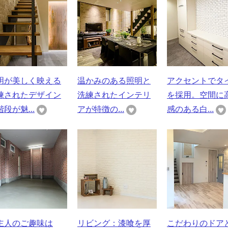
明が美しく映える
温かみのある照明と
アクセントでタ
練されたデザイン
洗練されたインテリ
を採用。空間に
段が魅...
アが特徴の...
感のある白...
主人のご趣味は
リビング：漆喰を厚
こだわりのドア