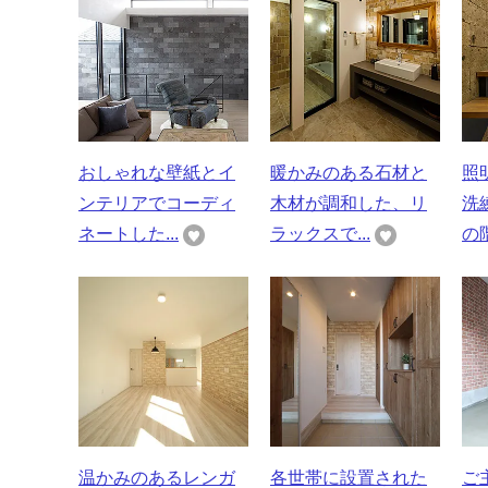
おしゃれな壁紙とイ
暖かみのある石材と
照
ンテリアでコーディ
木材が調和した、リ
洗
ネートした...
ラックスで...
の階
温かみのあるレンガ
各世帯に設置された
ご