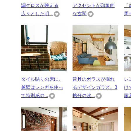
調クロスが映える
アクセントが印象的
「
広々とした明...
な玄関
周り
タイル貼りの床に、
建具のガラスが揺れ
レ
越壁はレンガを使っ
るデザインガラス。3
け
て特別感の...
帖分の吹...
家具