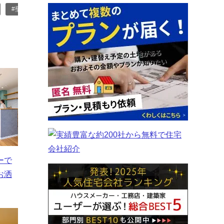
#壁紙 / 柄
#壁紙 / ストライプ
#壁 / 木目
#壁 / レンガ柄
#
ーで
お洒