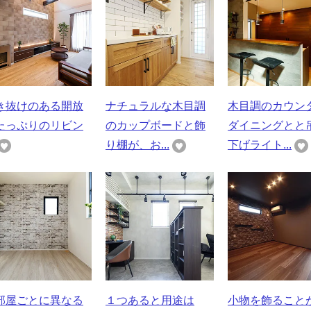
き抜けのある開放
ナチュラルな木目調
木目調のカウン
たっぷりのリビン
のカップボードと飾
ダイニングとと
り棚が、お...
下げライト...
部屋ごとに異なる
１つあると用途は
小物を飾ること