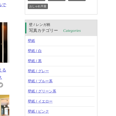
ルで
おしゃれ平屋
壁 / レンガ柄
写真カテゴリー
Categories
壁紙
壁紙 / 白
壁紙 / 黒
える
壁紙 / グレー
ス
壁紙 / ブルー系
壁紙 / グリーン系
壁紙 / イエロー
壁紙 / ピンク