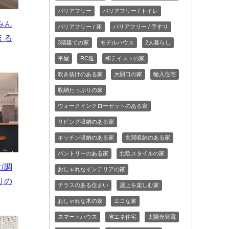
バリアフリー
バリアフリー / トイレ
みん
バリアフリー / 床
バリアフリー / 手すり
える
3階建ての家
モデルハウス
2人暮らし
平屋
RC造
和テイストの家
吹き抜けのある家
大開口の家
輸入住宅
収納たっぷりの家
ウォークインクローゼットのある家
リビング収納のある家
キッチン収納のある家
玄関収納のある家
パントリーのある家
北欧スタイルの家
ガ調
おしゃれなインテリアの家
りの
テラスのある住まい
屋上を楽しむ家
おしゃれな木の家
エコな家
スマートハウス
省エネ住宅
太陽光発電