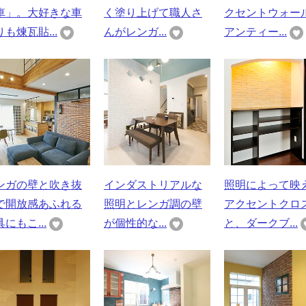
車」。大好きな車
く塗り上げて職人さ
クセントウォー
も煉瓦貼...
んがレンガ...
アンティー...
ンガの壁と吹き抜
インダストリアルな
照明によって映
で開放感あふれる
照明とレンガ調の壁
アクセントクロ
にもこ...
が個性的な...
と、ダークブ...