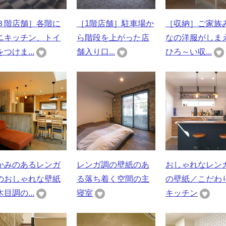
３階店舗］各階に
［1階店舗］駐車場か
［収納］ご家族
ニキッチン、トイ
ら階段を上がった店
なの洋服がしま
つけま...
舗入り口...
ひろ～い収...
かみのあるレンガ
レンガ調の壁紙のあ
おしゃれなレン
のおしゃれな壁紙
る落ち着く空間の主
の壁紙／こだわ
目調の...
寝室
キッチン