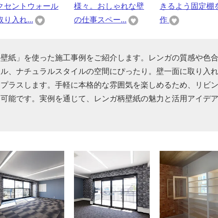
クセントウォール
様々。おしゃれな壁
きるよう固定棚
り入れ...
の仕事スペー...
作
の壁紙」を使った施工事例をご紹介します。レンガの質感や色
アル、ナチュラルスタイルの空間にぴったり。壁一面に取り入
をプラスします。手軽に本格的な雰囲気を楽しめるため、リビ
用可能です。実例を通じて、レンガ柄壁紙の魅力と活用アイデ