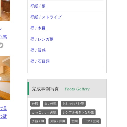
壁紙 / 柄
壁紙 / ストライプ
壁 / 木目
ク
心感
壁 / レンガ柄
壁 / 質感
壁 / 石目調
完成事例写真
Photo Gallery
外観
白 / 外観
おしゃれ / 外観
の温
かっこいい / 外観
シンプルモダンな外観
の壁
外観 / 和
外観 / 洋風
玄関
ドア / 玄関