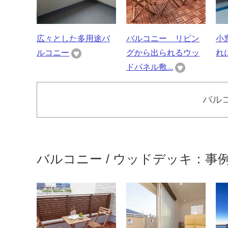
広々とした多用途バ
バルコニー リビン
小
ルコニー
グから出られるウッ
れ
ドパネル敷...
バル
バルコニー / ウッドデッキ：事