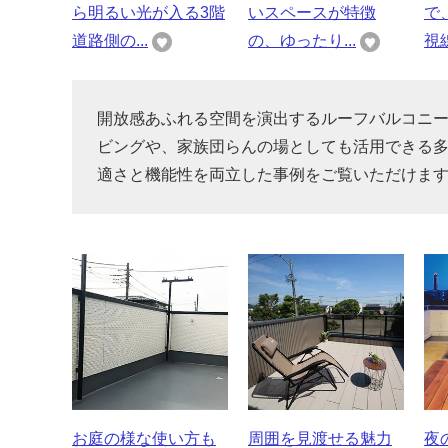
ら明るい光が入る3階
いスペースが特徴
で
道路側の...
の、ゆったり...
視線
開放感あふれる空間を演出するルーフバルコニ
ビングや、家族団らんの場としても活用できる
適さと機能性を両立した事例をご覧いただけま
お庭の様な使い方も
周囲を見渡せる魅力
夜