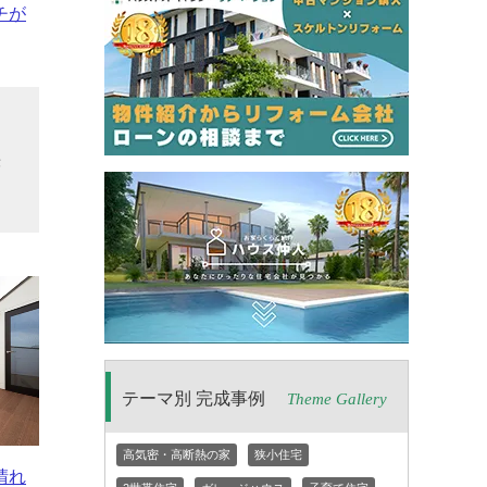
チが
リ
快
テーマ別 完成事例
Theme Gallery
高気密・高断熱の家
狭小住宅
晴れ