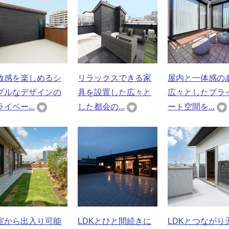
放感を楽しめるシ
リラックスできる家
屋内と一体感の
プルなデザインの
具を設置した広々と
広々としたプラ
イベー...
した都会の...
ート空間を...
室から出入り可能
LDKとひと間続きに
LDKとつながり