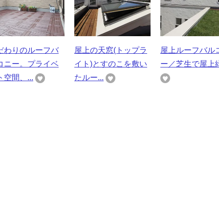
だわりのルーフバ
屋上の天窓(トップラ
屋上ルーフバル
コニー。プライベ
イト)とすのこを敷い
ー／芝生で屋上
空間、...
たルー...