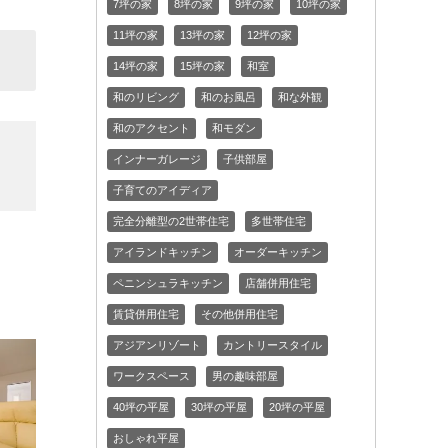
7坪の家
8坪の家
9坪の家
10坪の家
11坪の家
13坪の家
12坪の家
14坪の家
15坪の家
和室
和のリビング
和のお風呂
和な外観
和のアクセント
和モダン
インナーガレージ
子供部屋
子育てのアイディア
完全分離型の2世帯住宅
多世帯住宅
アイランドキッチン
オーダーキッチン
ペニンシュラキッチン
店舗併用住宅
賃貸併用住宅
その他併用住宅
アジアンリゾート
カントリースタイル
ワークスペース
男の趣味部屋
40坪の平屋
30坪の平屋
20坪の平屋
おしゃれ平屋