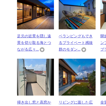
足元の近景を隠し遠
ベランピングもでき
開
景を切り取る海とつ
るプライベート感抜
ン
ながる広々...
群のモダン...
プラ
掃き出し窓と高窓か
リビングに面した広
全