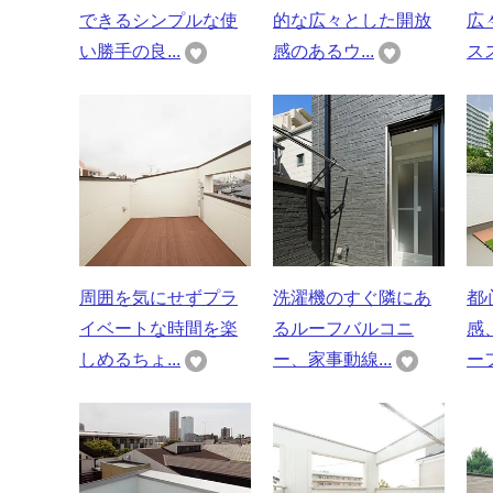
できるシンプルな使
的な広々とした開放
広
い勝手の良...
感のあるウ...
スス
周囲を気にせずプラ
洗濯機のすぐ隣にあ
都
イベートな時間を楽
るルーフバルコニ
感
しめるちょ...
ー、家事動線...
ー