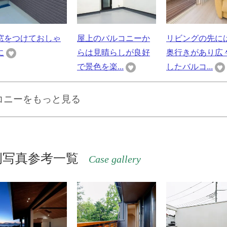
窓をつけておしゃ
屋上のバルコニーか
リビングの先に
に
らは見晴らしが良好
奥行きがあり広
で景色を楽...
したバルコ...
コニーをもっと見る
例写真参考一覧
Case gallery