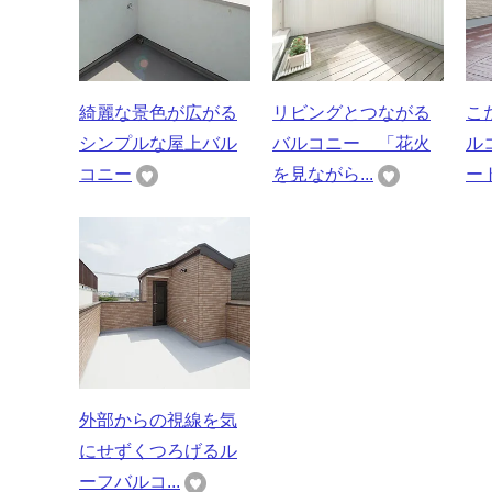
綺麗な景色が広がる
リビングとつながる
こ
シンプルな屋上バル
バルコニー 「花火
ル
コニー
を見ながら...
ート
外部からの視線を気
にせずくつろげるル
ーフバルコ...