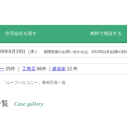
住宅会社を探す
無料で相談する
026年8月19日（水）
期間前後のお問い合わせは、8月20日(木)以降の
ー
25
件 ｜
工務店
66
件 ｜
建築家
12
件
「ルーフバルコニー」事例写真一覧
一覧
Case gallery