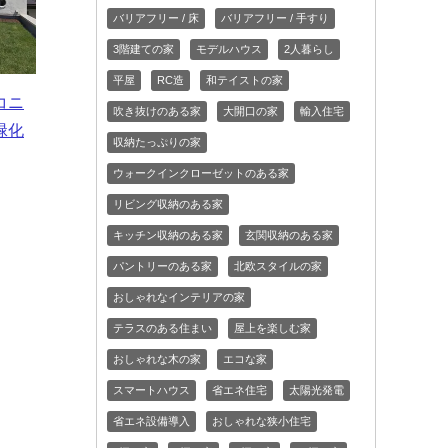
バリアフリー / 床
バリアフリー / 手すり
3階建ての家
モデルハウス
2人暮らし
平屋
RC造
和テイストの家
コニ
吹き抜けのある家
大開口の家
輸入住宅
緑化
収納たっぷりの家
ウォークインクローゼットのある家
リビング収納のある家
キッチン収納のある家
玄関収納のある家
パントリーのある家
北欧スタイルの家
おしゃれなインテリアの家
テラスのある住まい
屋上を楽しむ家
おしゃれな木の家
エコな家
スマートハウス
省エネ住宅
太陽光発電
省エネ設備導入
おしゃれな狭小住宅