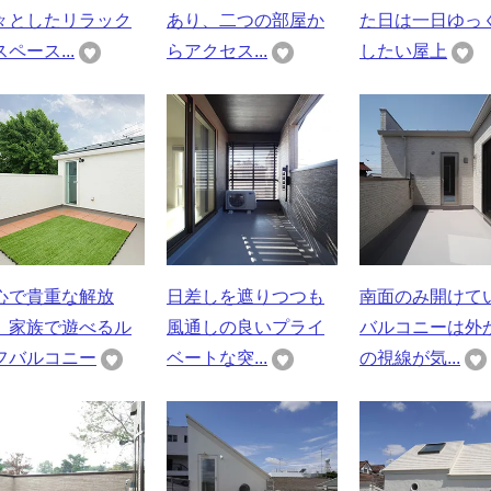
々としたリラック
あり、二つの部屋か
た日は一日ゆっ
ペース...
らアクセス...
したい屋上
心で貴重な解放
日差しを遮りつつも
南面のみ開けて
、家族で遊べるル
風通しの良いプライ
バルコニーは外
フバルコニー
ベートな突...
の視線が気...