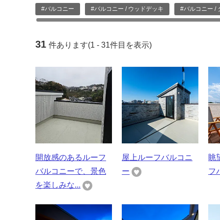
#バルコニー
#バルコニー / ウッドデッキ
#バルコニー /
31
件あります(1 - 31件目を表示)
開放感のあるルーフ
屋上ルーフバルコニ
眺
バルコニーで、景色
ー
フ
を楽しみな...