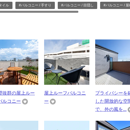
 タイル
#バルコニー / 手すり
#バルコニー / 目隠し
#バルコニー / 屋
望抜群の屋上ルー
屋上ルーフバルコニ
プライバシーを
バルコニー
ー
した開放的な空
で、外の風を...