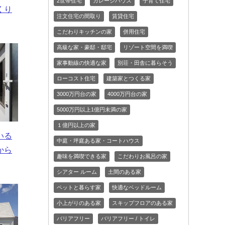
2世帯住宅
ガレージハウス
子育て住宅
くり
注文住宅の間取り
賃貸住宅
こだわりキッチンの家
併用住宅
高級な家・豪邸・邸宅
リゾート空間を満喫
家事動線の快適な家
別荘・田舎に暮らそう
ローコスト住宅
建築家とつくる家
3000万円台の家
4000万円台の家
5000万円以上1億円未満の家
１億円以上の家
いる
中庭・坪庭ある家・コートハウス
から
趣味を満喫できる家
こだわりお風呂の家
シアター ルーム
土間のある家
ペットと暮らす家
快適なベッドルーム
小上がりのある家
スキップフロアのある家
バリアフリー
バリアフリー / トイレ