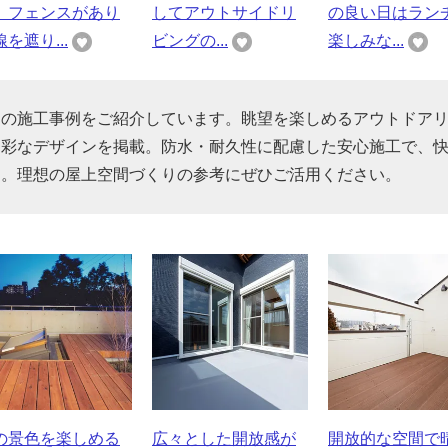
、フェンスがあり
してアウトサイドリ
の良い日はラン
を遮り...
ビングの...
楽しみな...
ーの施工事例をご紹介しています。眺望を楽しめるアウトドア
多彩なデザインを掲載。防水・耐久性に配慮した安心施工で、
す。理想の屋上空間づくりの参考にぜひご活用ください。
の景色を楽しめる
広々とした開放感が
開放的な空間で