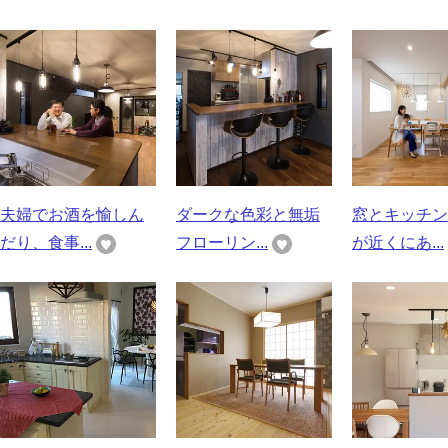
夫婦でお酒を愉しん
ダークな色彩と無垢
窓とキッチン
だり、食事...
フローリン...
が近くにあ...