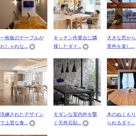
一枚板のテーブルが
キッチン作業台に隣
大きな窓から
おしゃれな...
接したダイ...
景色を楽し...
洗練されたデザイン
モダンな室内外を繋
木のぬくもり
で上質な食...
ぐ天然石貼...
られるダイ...