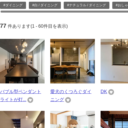
#ダイニング
#白 / ダイニング
#ナチュラル / ダイニング
#おしゃ
77
件あります(1 - 60件目を表示)
バブル型ペンダント
愛犬のくつろぐダイ
DK
ライトが灯...
ニング