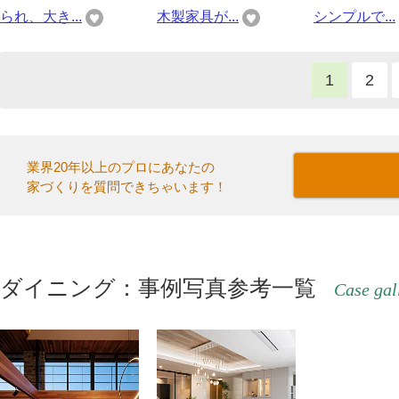
られ、大き...
木製家具が...
シンプルで...
1
2
業界20年以上のプロにあなたの
家づくりを質問できちゃいます！
ダイニング：事例写真参考一覧
Case gal