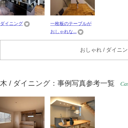
ダイニング
一枚板のテーブルが
おしゃれな...
おしゃれ / ダイニ
木 / ダイニング：事例写真参考一覧
Cas