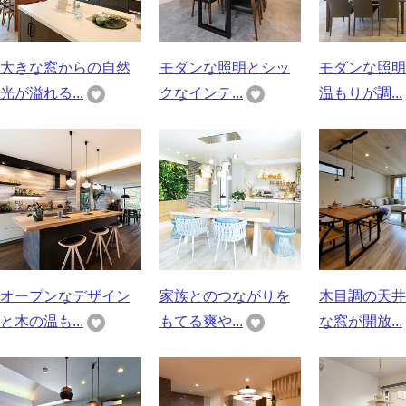
大きな窓からの自然
モダンな照明とシッ
モダンな照明
光が溢れる...
クなインテ...
温もりが調...
オープンなデザイン
家族とのつながりを
木目調の天井
と木の温も...
もてる爽や...
な窓が開放...