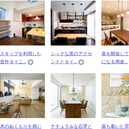
スキップを利用した
シックな黒のアクセ
扉を開放して
造作ダイニ...
ントとタイ...
になる用途...
木のぬくもりを感じ
ナチュラルな石壁と
落ち着いた雰