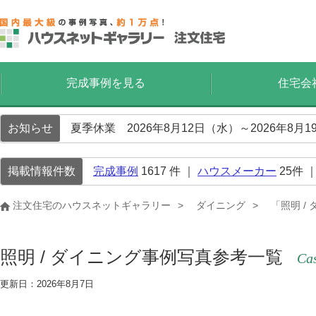
完成事例を見る
住宅会
お知らせ
夏季休業 2026年8月12日（水）～2026年8
掲載情報件数
完成事例
1617
件 ｜
ハウスメーカー
25
件 
注文住宅のハウスネットギャラリー
ダイニング
「照明 /
照明 / ダイニング事例写真参考一覧
Cas
更新日：2026年8月7日