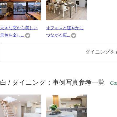
大きな窓から美しい
オフィスと緩やかに
景色を楽し...
つながる広...
ダイニングを
白 / ダイニング：事例写真参考一覧
Cas