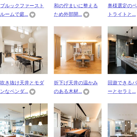
ブルックファースト
和の佇まいに整える
奥様選定のペ
ルームで庭...
ため外部開...
トライトと...
吹き抜け天井とモダ
折下げ天井の温かみ
回遊できるパ
ンなペンダ...
のある木材...
ーとセラミ...