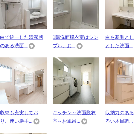
白で統一した清潔感
1階洗面脱衣室はシン
白を基調とし
のある洗面...
プル、お...
とした洗面...
収納も充実してお
キッチン～洗面脱衣
収納力のある
り、使い勝手...
室～お風呂...
るい木目調...