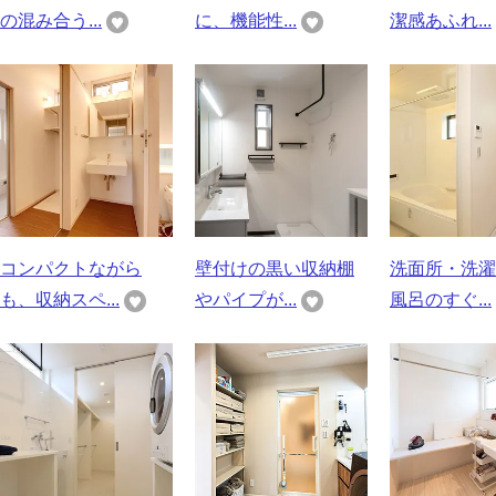
の混み合う...
に、機能性...
潔感あふれ...
コンパクトながら
壁付けの黒い収納棚
洗面所・洗濯
も、収納スペ...
やパイプが...
風呂のすぐ...