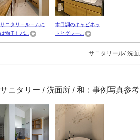
サニタリ－ル－ムに
木目調のキャビネッ
は物干しバ...
トとグレー...
サニタリール/ 洗
サニタリー / 洗面所 / 和：事例写真参