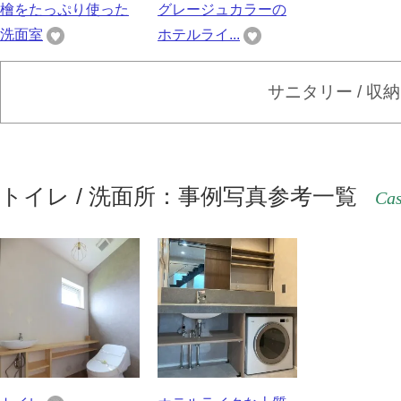
檜をたっぷり使った
グレージュカラーの
洗面室
ホテルライ...
サニタリー / 収
トイレ / 洗面所：事例写真参考一覧
Cas