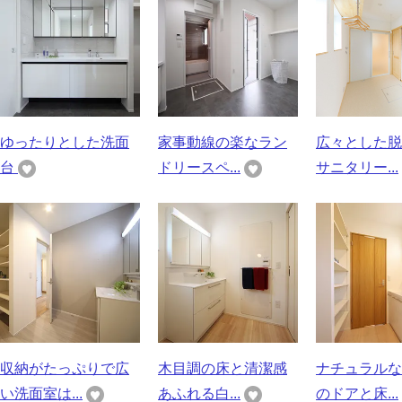
ゆったりとした洗面
家事動線の楽なラン
広々とした脱
台
ドリースペ...
サニタリー...
収納がたっぷりで広
木目調の床と清潔感
ナチュラルな
い洗面室は...
あふれる白...
のドアと床...