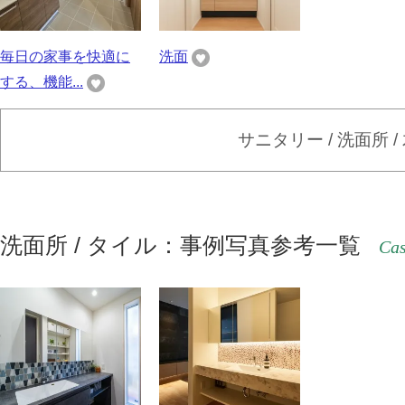
毎日の家事を快適に
洗面
する、機能...
サニタリー / 洗面所 
洗面所 / タイル：事例写真参考一覧
Cas