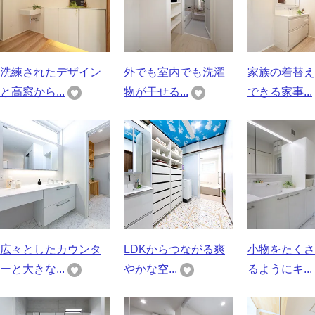
洗練されたデザイン
外でも室内でも洗濯
家族の着替え
と高窓から...
物が干せる...
できる家事...
広々としたカウンタ
LDKからつながる爽
小物をたくさ
ーと大きな...
やかな空...
るようにキ...