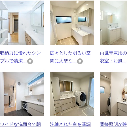
収納力に優れたシン
広々とした明るい空
両世帯兼用の
プルで清潔...
間に大型ミ...
衣室・お風...
ワイドな洗面台で朝
洗練された白を基調
間接照明が映