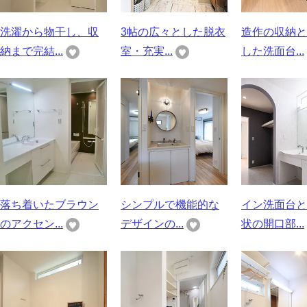
洗濯から物干し、収
3帖の広々とした脱衣
造作の収納と
納まで完結...
室・充実...
した洗面台...
落ち着いたブラウン
シンプルで機能的な
イン洗面台と
のアクセン...
デザインの...
状の開口部...