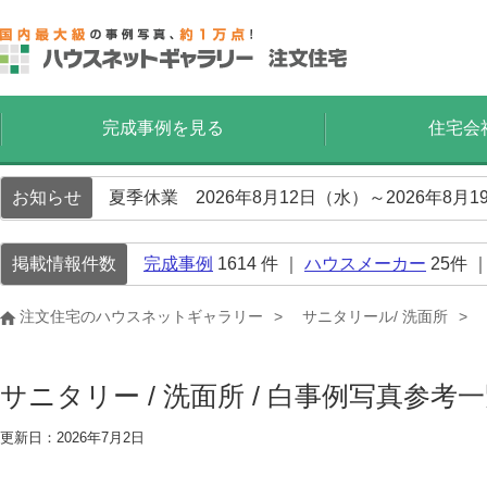
完成事例を見る
住宅会
お知らせ
夏季休業 2026年8月12日（水）～2026年8
掲載情報件数
完成事例
1614
件 ｜
ハウスメーカー
25
件 
注文住宅のハウスネットギャラリー
サニタリール/ 洗面所
サニタリー / 洗面所 / 白事例写真参考
更新日：2026年7月2日