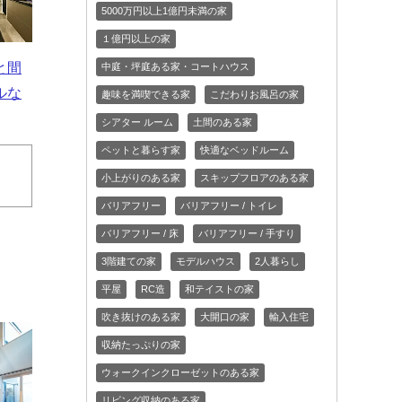
5000万円以上1億円未満の家
１億円以上の家
と間
中庭・坪庭ある家・コートハウス
ルな
趣味を満喫できる家
こだわりお風呂の家
シアター ルーム
土間のある家
ペットと暮らす家
快適なベッドルーム
小上がりのある家
スキップフロアのある家
バリアフリー
バリアフリー / トイレ
バリアフリー / 床
バリアフリー / 手すり
3階建ての家
モデルハウス
2人暮らし
平屋
RC造
和テイストの家
吹き抜けのある家
大開口の家
輸入住宅
収納たっぷりの家
ウォークインクローゼットのある家
リビング収納のある家