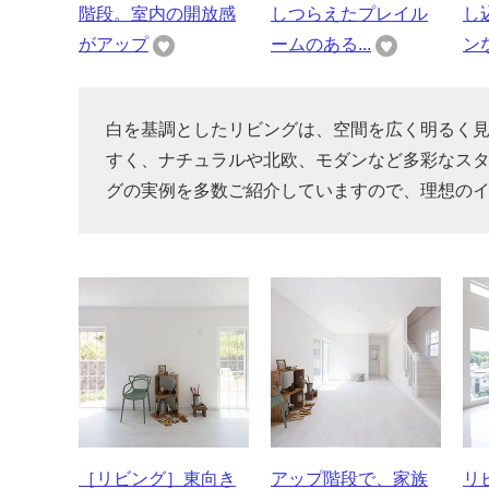
階段。室内の開放感
しつらえたプレイル
し
がアップ
ームのある...
ンな
白を基調としたリビングは、空間を広く明るく
すく、ナチュラルや北欧、モダンなど多彩なス
グの実例を多数ご紹介していますので、理想の
［リビング］東向き
アップ階段で、家族
リ