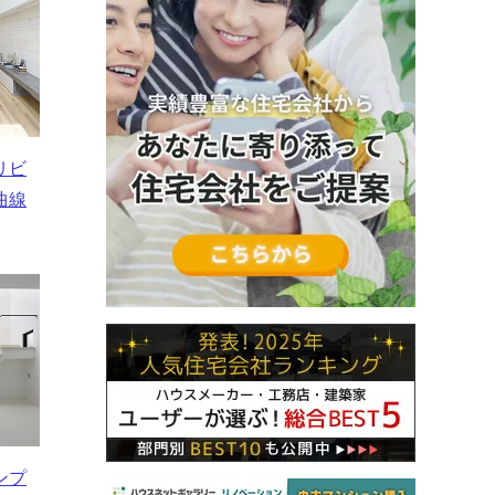
リビ
曲線
ンプ