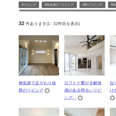
#リビング
#吹き抜け / リビング
#和 / リビング
#白
32
件あります(1 - 32件目を表示)
無垢床で足ざわり抜
ロフトと繋がる解放
白
群のリビング
感のある明るいリビ
け
ング。