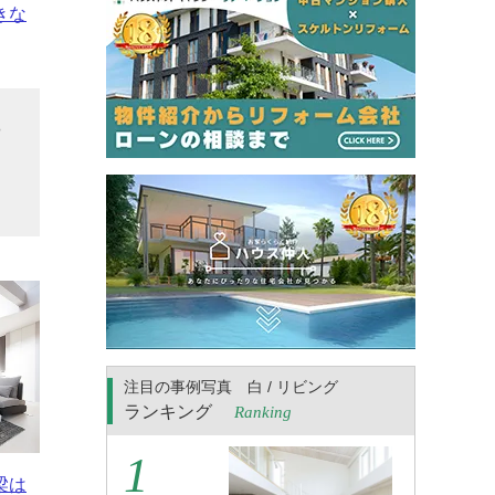
きな
や
ン
注目の事例写真 白 / リビング
ランキング
Ranking
梁は