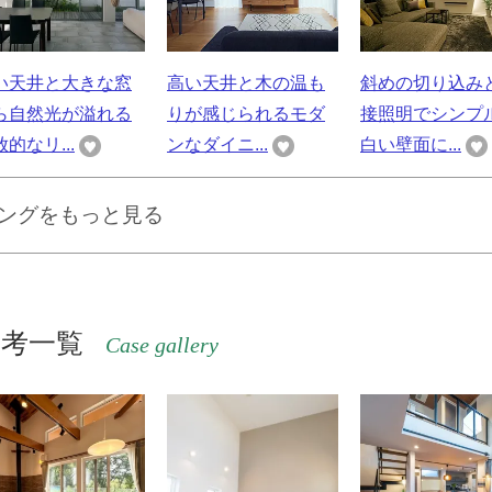
い天井と大きな窓
高い天井と木の温も
斜めの切り込み
ら自然光が溢れる
りが感じられるモダ
接照明でシンプ
的なリ...
ンなダイニ...
白い壁面に...
ングをもっと見る
参考一覧
Case gallery