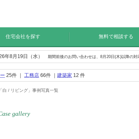
住宅会社を探す
無料で相談する
026年8月19日（水）
期間前後のお問い合わせは、8月20日(木)以降の
ー
25
件 ｜
工務店
66
件 ｜
建築家
12
件
「白 / リビング」事例写真一覧
Case gallery