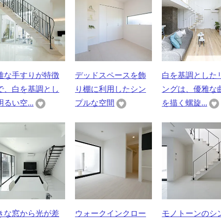
雅な手すりが特徴
デッドスペースを飾
白を基調とした
で、白を基調とし
り棚に利用したシン
ングは、優雅な
るい空...
プルな空間
を描く螺旋...
きな窓から光が差
ウォークインクロー
モノトーンのシ