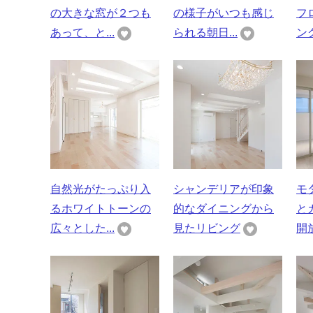
の大きな窓が２つも
の様子がいつも感じ
フ
あって、と...
られる朝日...
ング
自然光がたっぷり入
シャンデリアが印象
モ
るホワイトトーンの
的なダイニングから
と
広々とした...
見たリビング
開放