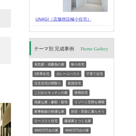
UNAGI（店舗併設極小住宅）
テーマ別 完成事例
Theme Gallery
高気密・高断熱の家
狭小住宅
2世帯住宅
ガレージハウス
子育て住宅
注文住宅の間取り
賃貸住宅
こだわりキッチンの家
併用住宅
高級な家・豪邸・邸宅
リゾート空間を満喫
家事動線の快適な家
別荘・田舎に暮らそう
ローコスト住宅
建築家とつくる家
3000万円台の家
4000万円台の家