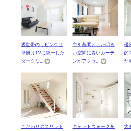
親世帯のリビングは
白を基調とした明る
優
壁掛けTVに統一した
い空間に青いカーテ
的
ダークな...
ンがアクセ...
た明
こだわりのスリット
キャットウォークを
大