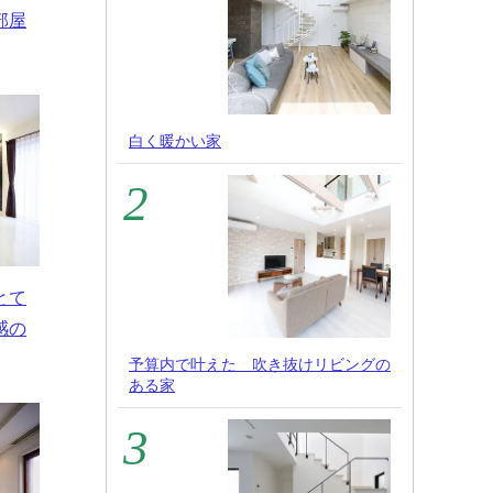
部屋
白く暖かい家
とて
感の
予算内で叶えた 吹き抜けリビングの
ある家