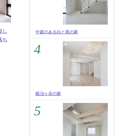
差し
中庭のある白と黒の家
落ち
鍛冶ヶ谷の家