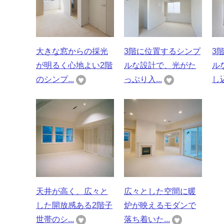
大きな窓からの採光
3階に位置するシンプ
3
が明るく心地よい2階
ルな設計で、光がた
ル
のシンプ...
っぷり入...
し込
天井が高く、広々と
広々とした空間に暖
した開放感ある2階子
炉が映えるモダンで
世帯のシ...
落ち着いた...