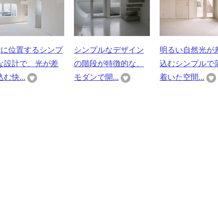
階に位置するシンプ
シンプルなデザイン
明るい自然光が
な設計で、光が差
の階段が特徴的な、
込むシンプルで
む快...
モダンで開...
着いた空間...