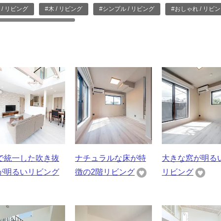
 / リビング
#木 / リビング
#シンプル / リビング
#おしゃれ / リビ
で統一した吹き抜
ナチュラルな床が特
大きな窓が明る
が明るいリビング
徴の2階リビング
リビング