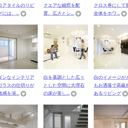
ロアタイルのリビ
クエアな細窓を配
クロス巻にして
には、...
置。広さとシ...
全体をホワ...
ダンなインテリア
白を基調とした広々
白のイメージが
ガラスの仕切りが
とした空間に大理石
もお洒落で高級
感を演...
の床が美し...
あるリビング