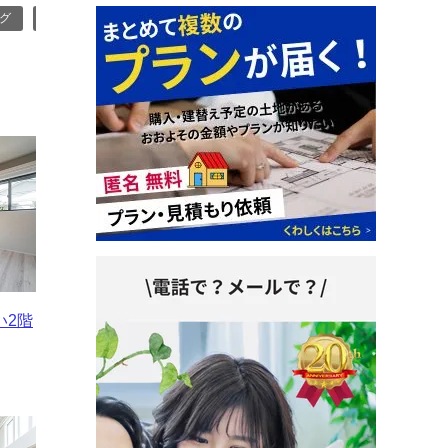
ング
#収納 / リビング
#照明 / リビング
#ナチュラル / リビング
い2階