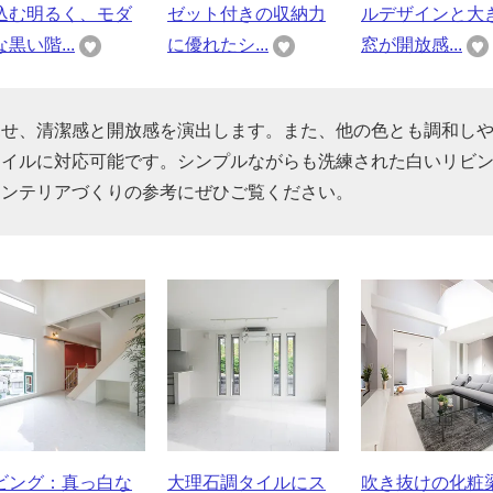
込む明るく、モダ
ゼット付きの収納力
ルデザインと大
黒い階...
に優れたシ...
窓が開放感...
見せ、清潔感と開放感を演出します。また、他の色とも調和し
タイルに対応可能です。シンプルながらも洗練された白いリビ
インテリアづくりの参考にぜひご覧ください。
ビング：真っ白な
大理石調タイルにス
吹き抜けの化粧