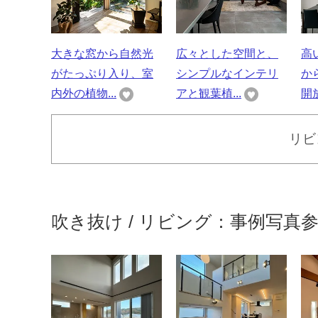
大きな窓から自然光
広々とした空間と、
高
がたっぷり入り、室
シンプルなインテリ
か
内外の植物...
アと観葉植...
開放
リビ
吹き抜け / リビング：事例写真