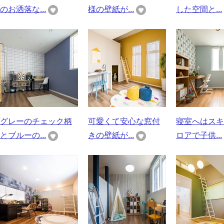
のお洒落な...
様の壁紙が...
した空間と...
グレーのチェック柄
可愛くて安心な窓付
寝室へはスキ
とブルーの...
きの壁紙が...
ロアで子供...