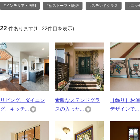
#インテリア・照明
#薪ストーブ・暖炉
#ステンドグラス
#ニッ
22
件あります(1 - 22件目を表示)
リビング、ダイニン
素敵なステンドグラ
［飾り］お施
グ、キッチ...
スの入った...
デザインで...