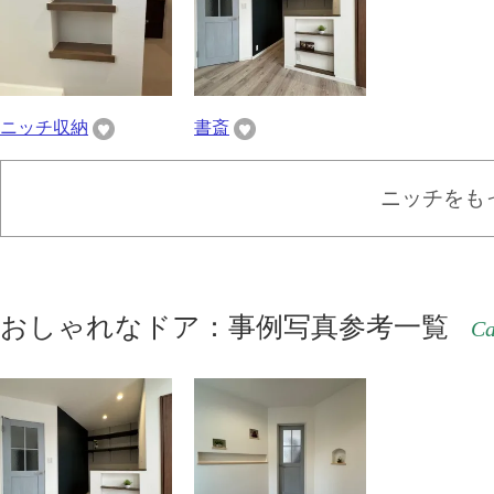
ニッチ収納
書斎
ニッチをも
おしゃれなドア：事例写真参考一覧
Ca