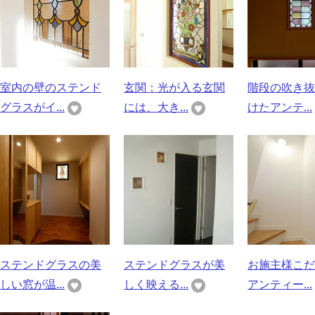
室内の壁のステンド
玄関：光が入る玄関
階段の吹き抜
グラスがイ...
には、大き...
けたアンテ...
ステンドグラスの美
ステンドグラスが美
お施主様こだ
しい窓が温...
しく映える...
アンティー...