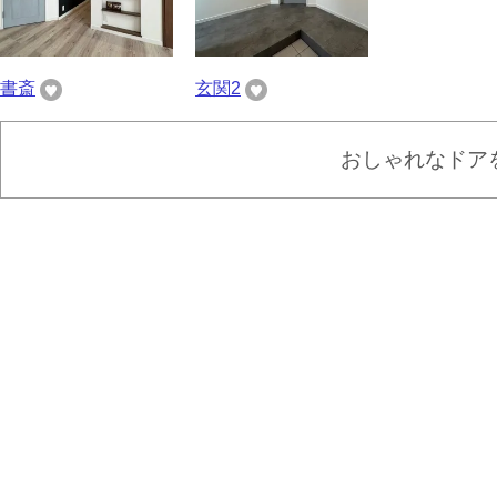
書斎
玄関2
おしゃれなドア