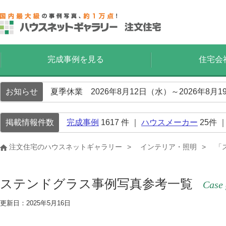
完成事例を見る
住宅会
お知らせ
夏季休業 2026年8月12日（水）～2026年8
掲載情報件数
完成事例
1617
件 ｜
ハウスメーカー
25
件 
注文住宅のハウスネットギャラリー
インテリア・照明
「
ステンドグラス事例写真参考一覧
Case 
更新日：2025年5月16日