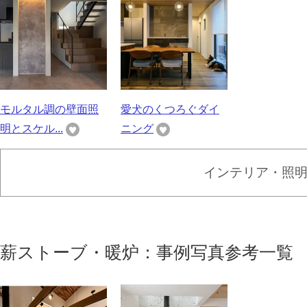
モルタル調の壁面照
愛犬のくつろぐダイ
明とスケル...
ニング
インテリア・照
薪ストーブ・暖炉：事例写真参考一覧