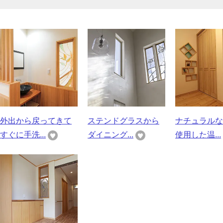
外出から戻ってきて
ステンドグラスから
ナチュラルな
すぐに手洗...
ダイニング...
使用した温...