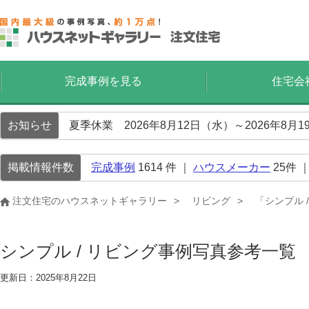
完成事例を見る
住宅会
お知らせ
夏季休業 2026年8月12日（水）～2026年8
掲載情報件数
完成事例
1614
件 ｜
ハウスメーカー
25
件 
注文住宅のハウスネットギャラリー
リビング
「シンプル 
シンプル / リビング事例写真参考一覧
更新日：2025年8月22日