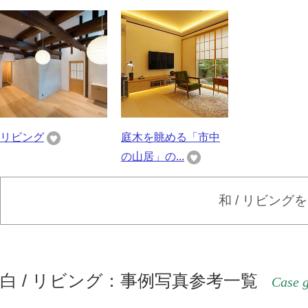
リビング
庭木を眺める「市中
の山居」の...
和 / リビング
白 / リビング：事例写真参考一覧
Case g