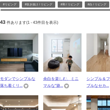
#リビング
#吹き抜け / リビング
#和 / リビング
#白 / リビング
43
件あります(1 - 43件目を表示)
モダンでシンプルな
余白を楽しむ、ミニ
シンプル＆フ
落ち着くリ...
マルな“遊...
ブルなセカ...