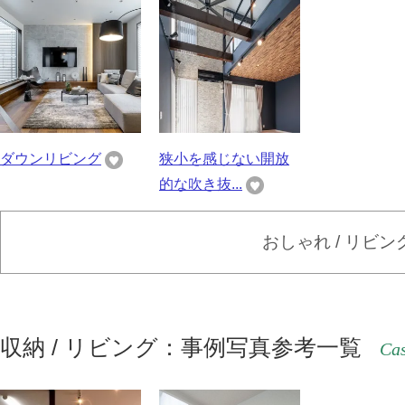
ダウンリビング
狭小を感じない開放
的な吹き抜...
おしゃれ / リビ
収納 / リビング：事例写真参考一覧
Cas