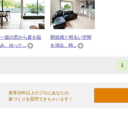
一面の窓から庭を臨
開放感と明るい空間
み、ゆった...
を演出。時...
1
業界20年以上のプロにあなたの
家づくりを質問できちゃいます！