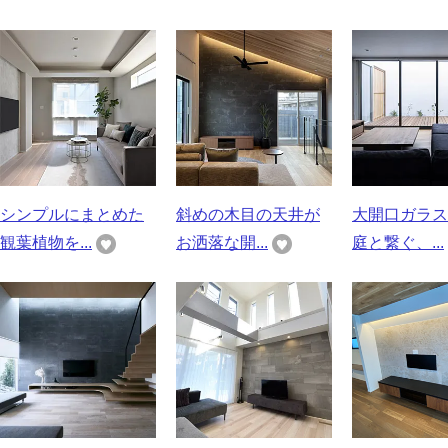
シンプルにまとめた
斜めの木目の天井が
大開口ガラス
観葉植物を...
お洒落な開...
庭と繋ぐ、...