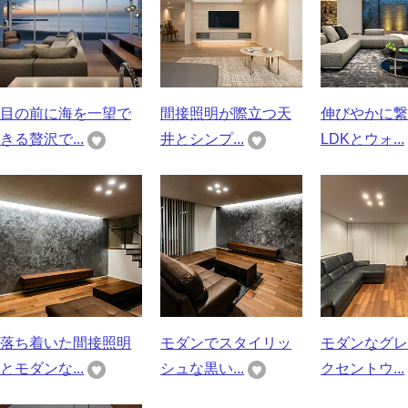
目の前に海を一望で
間接照明が際立つ天
伸びやかに繋
きる贅沢で...
井とシンプ...
LDKとウォ...
落ち着いた間接照明
モダンでスタイリッ
モダンなグレ
とモダンな...
シュな黒い...
クセントウ...