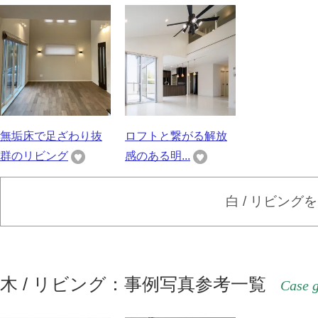
無垢床で足ざわり抜
ロフトと繋がる解放
群のリビング
感のある明...
白 / リビング
木 / リビング：事例写真参考一覧
Case g