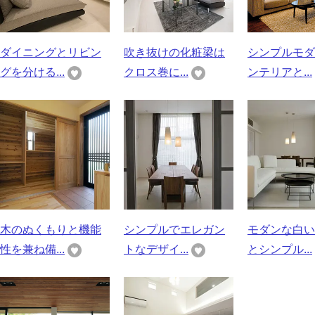
ダイニングとリビン
吹き抜けの化粧梁は
シンプルモダ
グを分ける...
クロス巻に...
ンテリアと...
木のぬくもりと機能
シンプルでエレガン
モダンな白い
性を兼ね備...
トなデザイ...
とシンプル...