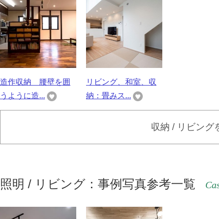
造作収納 腰壁を囲
リビング、和室、収
うように造...
納：畳みス...
収納 / リビン
照明 / リビング：事例写真参考一覧
Cas