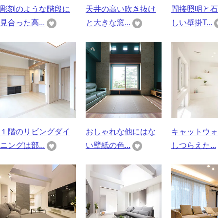
彫刻のような階段に
天井の高い吹き抜け
間接照明と石
見合った高...
と大きな窓...
しい壁掛T...
１階のリビングダイ
おしゃれな他にはな
キャットウォ
ニングは部...
い壁紙の色...
しつらえた...