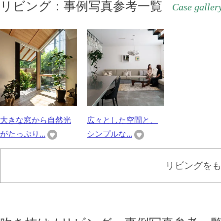
リビング：事例写真参考一覧
Case galler
大きな窓から自然光
広々とした空間と、
がたっぷり...
シンプルな...
リビングを