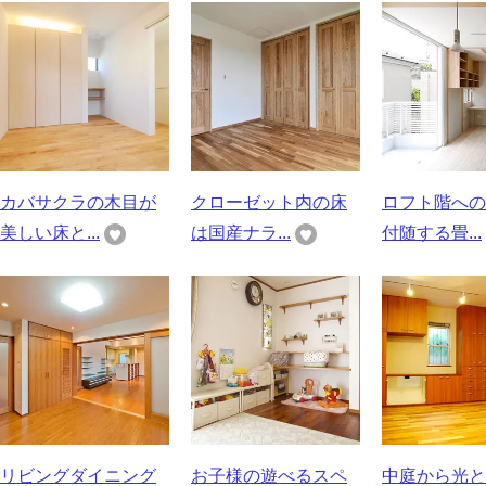
カバサクラの木目が
クローゼット内の床
ロフト階への
美しい床と...
は国産ナラ...
付随する畳...
リビングダイニング
お子様の遊べるスペ
中庭から光と