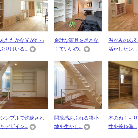
あたたかな光がたっ
余計な家具を足さな
温かみのある
ぷりはいる...
くていいの...
活かしたシ...
シンプルで洗練され
開放感あふれる狭小
木のぬくもり
たデザイン...
地を生かし...
性を兼ね備...