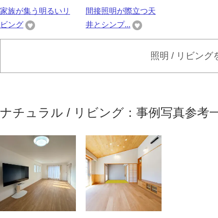
家族が集う明るいリ
間接照明が際立つ天
ビング
井とシンプ...
照明 / リビン
ナチュラル / リビング：事例写真参考