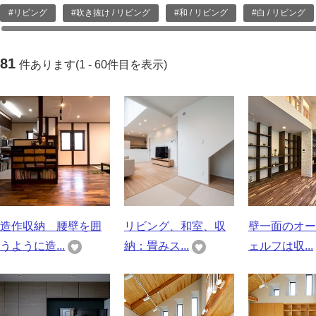
#リビング
#吹き抜け / リビング
#和 / リビング
#白 / リビング
81
件あります(1 - 60件目を表示)
造作収納 腰壁を囲
リビング、和室、収
壁一面のオー
うように造...
納：畳みス...
ェルフは収...