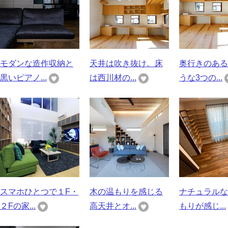
モダンな造作収納と
天井は吹き抜け。床
奥行きのある
黒いピアノ...
は西川材の...
うな3つの...
スマホひとつで１F・
木の温もりを感じる
ナチュラルな
２Fの家...
高天井とオ...
もりが感じ...