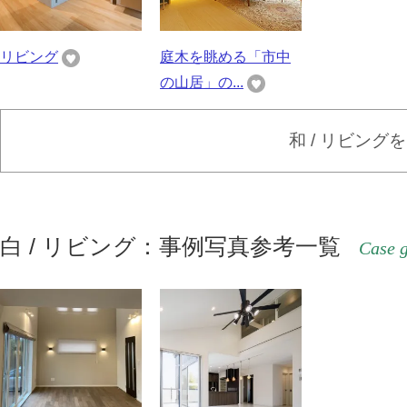
リビング
庭木を眺める「市中
の山居」の...
和 / リビング
白 / リビング：事例写真参考一覧
Case g