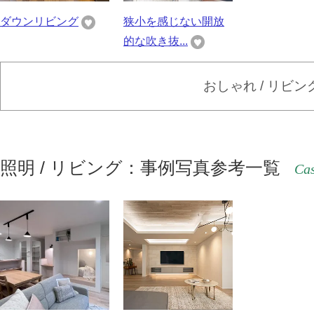
ダウンリビング
狭小を感じない開放
的な吹き抜...
おしゃれ / リビ
照明 / リビング：事例写真参考一覧
Cas