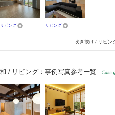
リビング
リビング
吹き抜け / リビ
和 / リビング：事例写真参考一覧
Case g