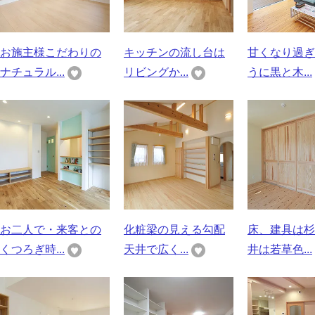
お施主様こだわりの
キッチンの流し台は
甘くなり過ぎ
ナチュラル...
リビングか...
うに黒と木...
お二人で・来客との
化粧梁の見える勾配
床、建具は杉
くつろぎ時...
天井で広く...
井は若草色...