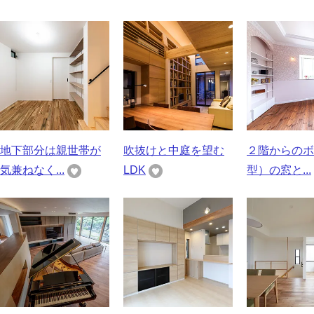
地下部分は親世帯が
吹抜けと中庭を望む
２階からのボ
気兼ねなく...
LDK
型）の窓と...