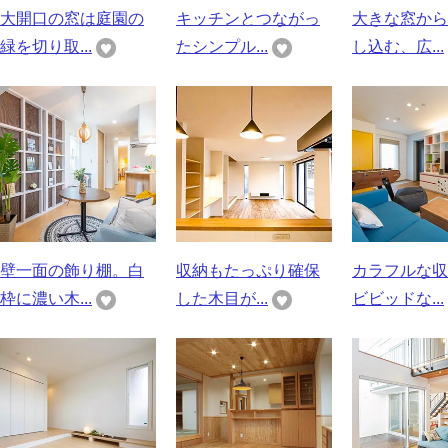
大開口の窓は庭園の
キッチンとつながっ
大きな窓から
緑を切り取...
たシンプル...
し込む、広...
壁一面の飾り棚。白
収納もたっぷり確保
カラフルな収
枠に濃い木...
した木目が...
ビビッドな...