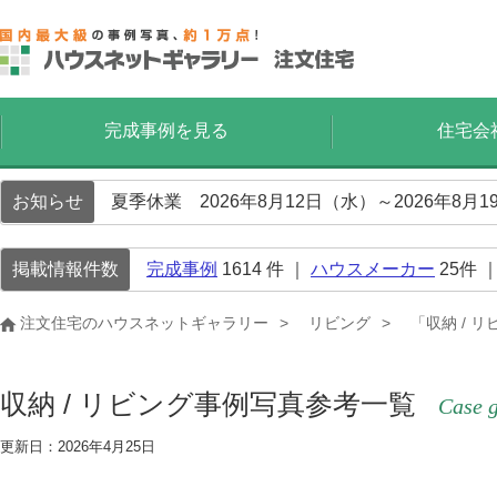
完成事例を見る
住宅会
お知らせ
夏季休業 2026年8月12日（水）～2026年8
掲載情報件数
完成事例
1614
件 ｜
ハウスメーカー
25
件 
注文住宅のハウスネットギャラリー
リビング
「収納 / 
収納 / リビング事例写真参考一覧
Case g
更新日：2026年4月25日