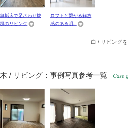
無垢床で足ざわり抜
ロフトと繋がる解放
群のリビング
感のある明...
白 / リビング
木 / リビング：事例写真参考一覧
Case g