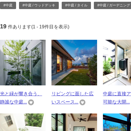
#中庭
#中庭 / ウッドデッキ
#中庭 / タイル
#中庭 / ガーデニング
19
件あります(1 - 19件目を表示)
光と緑が響き合う、
リビングに面した広
中庭に直接ア
静謐な中庭...
いスペース...
可能な大開...