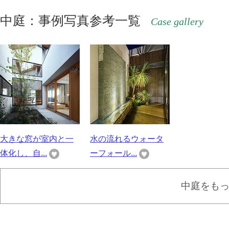
中庭：事例写真参考一覧
Case gallery
大きな窓が室内と一
水の流れるウォータ
体化し、自...
ーフォール...
中庭をも