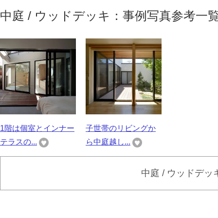
中庭 / ウッドデッキ：事例写真参考一
1階は個室とインナー
子世帯のリビングか
テラスの...
ら中庭越し...
中庭 / ウッドデ