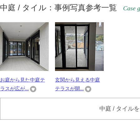
中庭 / タイル：事例写真参考一覧
Case g
お庭から見た中庭テ
玄関から見える中庭
ラスが広が...
テラスが開...
中庭 / タイル