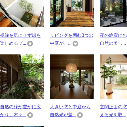
視線を気にせず緑を
リビングを囲む3つの
夜の静寂に包
楽しめるプ...
中庭が、...
自然の美し...
自然の緑が豊かに広
大きい窓と中庭から
玄関正面の窓
がり、木々...
自然光が差...
える光を取...