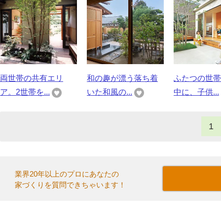
両世帯の共有エリ
和の趣が漂う落ち着
ふたつの世帯
ア。2世帯を...
いた和風の...
中に、子供...
1
業界20年以上のプロにあなたの
家づくりを質問できちゃいます！