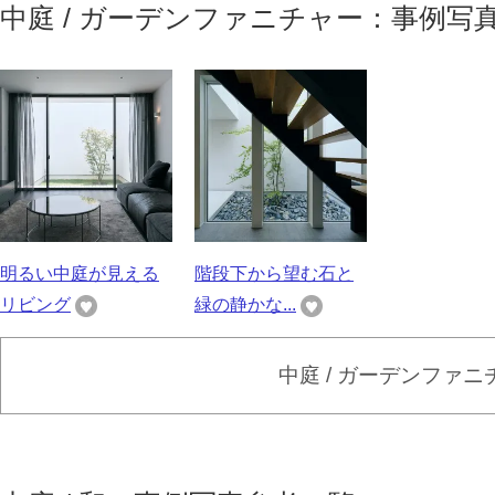
中庭 / ガーデンファニチャー：事例写
明るい中庭が見える
階段下から望む石と
リビング
緑の静かな...
中庭 / ガーデンファ