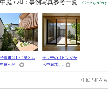
中庭 / 和：事例写真参考一覧
Case gallery
子世帯は1・2階とも
子世帯のリビングか
中庭へ開...
ら中庭越し...
中庭 / 和を