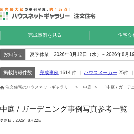
完成事例を見る
住宅会
お知らせ
夏季休業 2026年8月12日（水）～2026年8
掲載情報件数
完成事例
1614
件 ｜
ハウスメーカー
25
件 
注文住宅のハウスネットギャラリー
中庭
「中庭 / ガー
中庭 / ガーデニング事例写真参考一覧
更新日：2025年8月22日