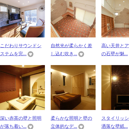
こだわりサウンドシ
自然光が柔らかく差
高い天井とア
ステムを完...
し込む吹き...
の石壁が魅...
深い赤茶の壁と照明
柔らかな照明と壁の
スタイリッシ
が落ち着い...
立体的なデ...
洒落な壁紙...