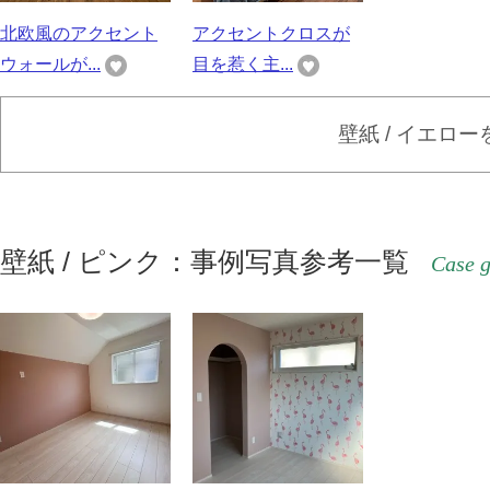
北欧風のアクセント
アクセントクロスが
ウォールが...
目を惹く主...
壁紙 / イエロ
壁紙 / ピンク：事例写真参考一覧
Case g