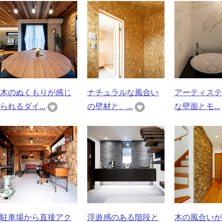
木のぬくもりが感じ
ナチュラルな風合い
アーティステ
られるダイ...
の壁材と、...
な壁面とモ...
駐車場から直接アク
浮遊感のある階段と
木の風合いが