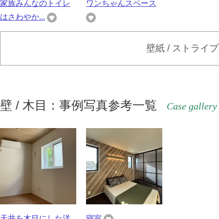
家族みんなのトイレ
ワンちゃんスペース
はさわやか...
壁紙 / ストライ
壁 / 木目：事例写真参考一覧
Case gallery
天井を木目にした洋
寝室