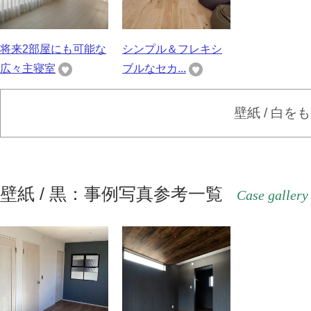
将来2部屋にも可能な
シンプル＆フレキシ
広々主寝室
ブルなセカ...
壁紙 / 白を
壁紙 / 黒：事例写真参考一覧
Case gallery