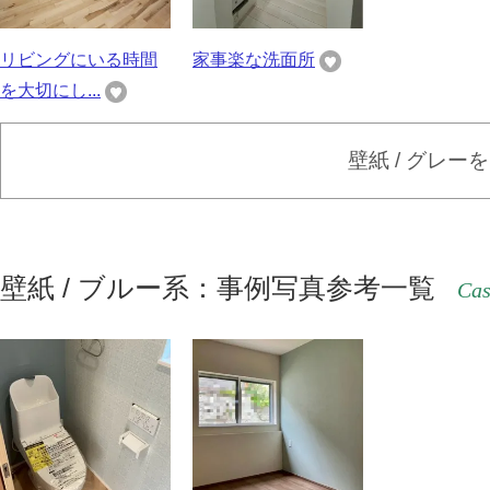
リビングにいる時間
家事楽な洗面所
を大切にし...
壁紙 / グレー
壁紙 / ブルー系：事例写真参考一覧
Cas