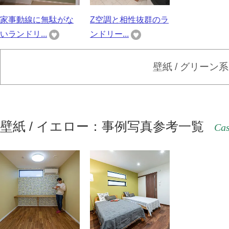
家事動線に無駄がな
Z空調と相性抜群のラ
いランドリ...
ンドリー...
壁紙 / グリーン
壁紙 / イエロー：事例写真参考一覧
Cas