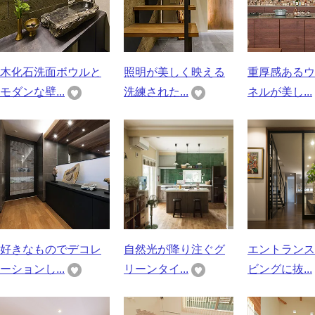
木化石洗面ボウルと
照明が美しく映える
重厚感あるウ
モダンな壁...
洗練された...
ネルが美し...
好きなものでデコレ
自然光が降り注ぐグ
エントランス
ーションし...
リーンタイ...
ビングに抜...