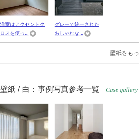
洋室はアクセントク
グレーで統一された
ロスを使っ...
おしゃれな...
壁紙をも
壁紙 / 白：事例写真参考一覧
Case gallery