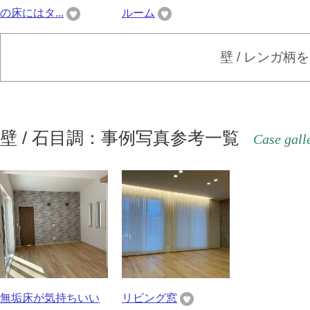
の床にはタ...
ルーム
壁 / レンガ柄
壁 / 石目調：事例写真参考一覧
Case gall
無垢床が気持ちいい
リビング窓