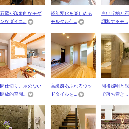
石壁が印象的なモダ
経年変化を楽しめる
白い収納と石
ンなダイニ...
モルタル仕...
調和するモ...
間仕切り、扉のない
高級感あふれるウッ
間接照明と観
開放的空間...
ドタイルを...
で落ち着き...