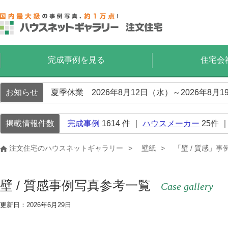
完成事例を見る
住宅会
お知らせ
夏季休業 2026年8月12日（水）～2026年8
掲載情報件数
完成事例
1614
件 ｜
ハウスメーカー
25
件 
注文住宅のハウスネットギャラリー
壁紙
「壁 / 質感」
壁 / 質感事例写真参考一覧
Case gallery
更新日：2026年6月29日