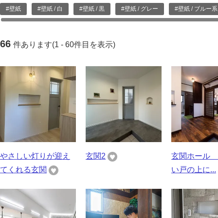
#壁紙
#壁紙 / 白
#壁紙 / 黒
#壁紙 / グレー
#壁紙 / ブルー系
66
件あります(1 - 60件目を表示)
やさしい灯りが迎え
玄関2
玄関ホール 
てくれる玄関
い戸の上に...