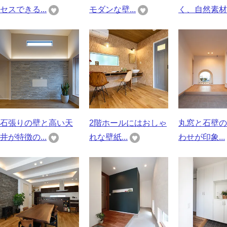
セスできる...
モダンな壁...
く、自然素材..
石張りの壁と高い天
2階ホールにはおしゃ
丸窓と石壁の
井が特徴の...
れな壁紙...
わせが印象...