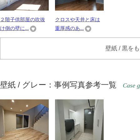
２階子供部屋の吹抜
クロスや天井と床は
け側の壁に...
重厚感のあ...
壁紙 / 黒を
壁紙 / グレー：事例写真参考一覧
Case g