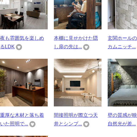
夜も雰囲気を楽しめ
本棚に見せかけた隠
玄関ホールの
るLDK
し扉の先は...
カムニッチ...
重厚な木材と落ち着
間接照明が際立つ天
壁の質感が映
いた照明で...
井とシンプ...
自然光が差...