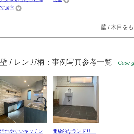
室居室
壁 / 木目を
壁 / レンガ柄：事例写真参考一覧
Case g
汚れやすいキッチン
開放的なランドリー