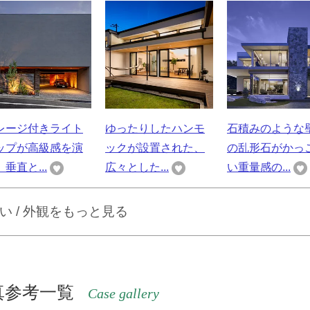
レージ付きライト
ゆったりしたハンモ
石積みのような
ップが高級感を演
ックが設置された、
の乱形石がかっ
垂直と...
広々とした...
い重量感の...
い / 外観をもっと見る
真参考一覧
Case gallery