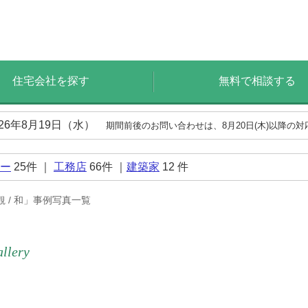
住宅会社を探す
無料で相談する
026年8月19日（水）
期間前後のお問い合わせは、8月20日(木)以降の
ー
25
件 ｜
工務店
66
件 ｜
建築家
12
件
観 / 和」事例写真一覧
allery