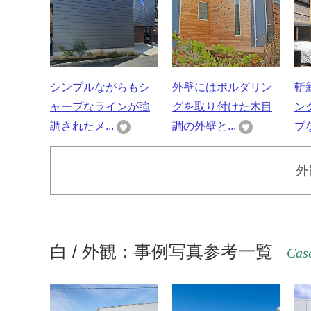
シンプルながらもシ
外壁にはボルダリン
斬
ャープなラインが強
グを取り付けた木目
ン
調されたメ...
調の外壁と...
プな
外
白 / 外観：事例写真参考一覧
Case