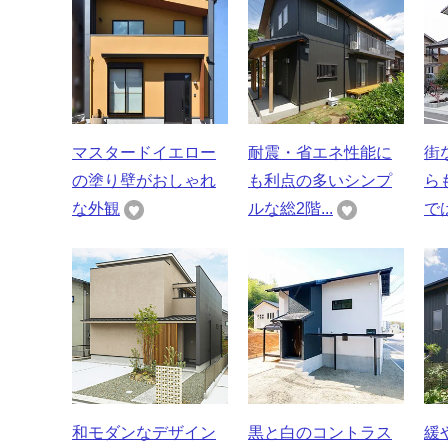
マスタードイエロー
耐震・省エネ性能に
街
の塗り壁がおしゃれ
も利点の多いシンプ
ら
な外観
ルな総2階...
では
和モダンなデザイン
黒と白のコントラス
緩