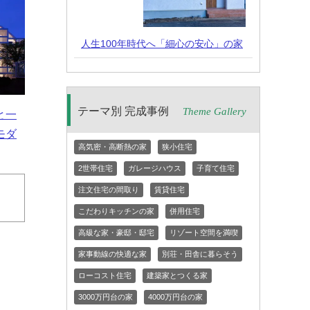
人生100年時代へ「細心の安心」の家
テーマ別 完成事例
Theme Gallery
と一
モダ
高気密・高断熱の家
狭小住宅
2世帯住宅
ガレージハウス
子育て住宅
注文住宅の間取り
賃貸住宅
こだわりキッチンの家
併用住宅
高級な家・豪邸・邸宅
リゾート空間を満喫
家事動線の快適な家
別荘・田舎に暮らそう
ローコスト住宅
建築家とつくる家
3000万円台の家
4000万円台の家