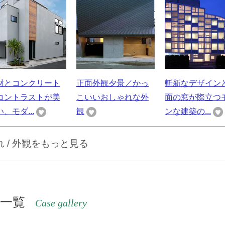
材とコンクリート
正面外観夕景／かっ
斬新なデザイン
コントラストが美
こいいおしゃれな外
面の窓が際立つ
、モダ...
観
ンな建築の...
 / 外観をもっと見る
考一覧
Case gallery