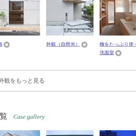
観
外観（自然光）
檜をたっぷり使
洗面室
/ 外観をもっと見る
一覧
Case gallery