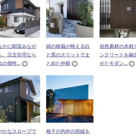
なかに馴染みなが
緑の植栽が映える白
自然素材の木材
も、注文住宅なら
と黒のスリットでま
ンクリートを融
の個性...
とめた外観
せたモダン...
やかなスロープで
格子が内外の視線を