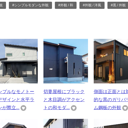
観
#シンプルモダンな外観
#外観 / 和
#外観 / 洋風
#黒 / 外観
ンプルなモノトー
切妻屋根にブラック
側面は正面とは
デザインと水平ラ
と木目調がアクセン
的な黒のガリバ
が際立...
トの和モダ...
ム鋼板の外観