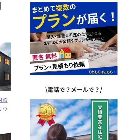
対照
リウ