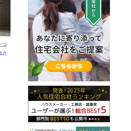
とコ
合さ