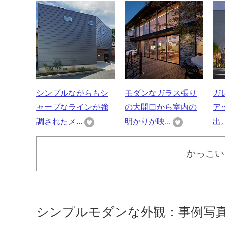
シンプルながらもシ
モダンなガラス張り
ガ
ャープなラインが強
の大開口から室内の
ア
調されたメ...
明かりが映...
出。
かっこい
シンプルモダンな外観：事例写