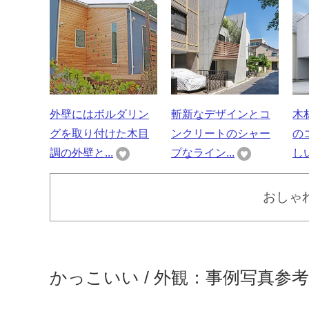
外壁にはボルダリン
斬新なデザインとコ
木
グを取り付けた木目
ンクリートのシャー
の
調の外壁と...
プなライン...
しい
おしゃれ
かっこいい / 外観：事例写真参