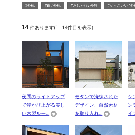
#外観
#白 / 外観
#おしゃれ / 外観
#かっこいい / 外
14
件あります(1 - 14件目を表示)
夜間のライトアップ
モダンで洗練された
シ
で浮かび上がる美し
デザイン、自然素材
ン
い木製ルー...
を取り入れ...
イン