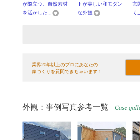
が際立つ、自然素材
トが美しい和モダン
玄
を活かした...
な外観
く上
業界20年以上のプロにあなたの
家づくりを質問できちゃいます！
外観：事例写真参考一覧
Case gall