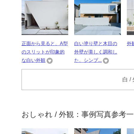
正面から見ると、A型
白い塗り壁と木目の
外
のスリットが印象的
外壁が美しく調和し
な白い外観
た、シンプ...
白 
おしゃれ / 外観：事例写真参考