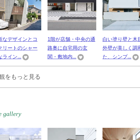
新なデザインとコ
1階が店舗・中央の通
白い塗り壁と木
クリートのシャー
路奥に自宅用の玄
外壁が美しく調
ライン...
関・敷地内...
た、シンプ...
観をもっと見る
 gallery