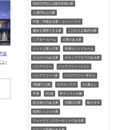
5000万円以上1億円未満の家
１億円以上の家
中庭・坪庭ある家・コートハウス
趣味を満喫できる家
こだわりお風呂の家
シアター ルーム
土間のある家
ペットと暮らす家
快適なベッドルーム
壁面
小上がりのある家
スキップフロアのある家
こい
バリアフリー
バリアフリー / トイレ
バリアフリー / 床
バリアフリー / 手すり
3階建ての家
モデルハウス
2人暮らし
平屋
RC造
和テイストの家
吹き抜けのある家
大開口の家
輸入住宅
収納たっぷりの家
ウォークインクローゼットのある家
リビング収納のある家