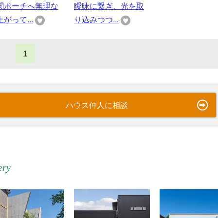
関ポーチへ無理な
曖昧に繋ぎ、光を取
がって...
り込みつつ...
1
ハウス仲人に相談
ery