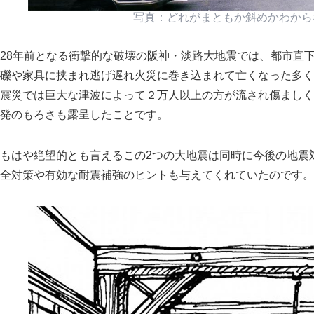
写真：どれがまともか斜めかわから
28年前となる衝撃的な破壊の阪神・淡路大地震では、都市直
礫や家具に挟まれ逃げ遅れ火災に巻き込まれて亡くなった多く
震災では巨大な津波によって２万人以上の方が流され傷ましく
発のもろさも露呈したことです。
もはや絶望的とも言えるこの2つの大地震は同時に今後の地震
全対策や有効な耐震補強のヒントも与えてくれていたのです。