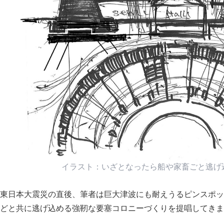
イラスト：いざとなったら船や家畜ごと逃げ込め
東日本大震災の直後、筆者は巨大津波にも耐えうるピンスポッ
どと共に逃げ込める強靭な要塞コロニーづくりを提唱してきま