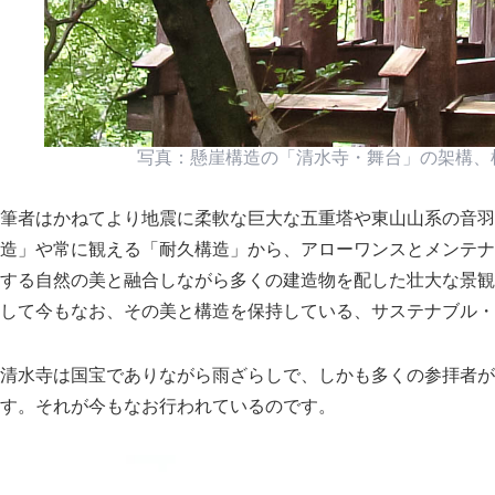
写真：懸崖構造の
清水寺・舞台
の架構、
筆者はかねてより地震に柔軟な巨大な五重塔や東山山系の音羽
造
や常に観える
耐久構造
から、アローワンスとメンテナ
する自然の美と融合しながら多くの建造物を配した壮大な景観
して今もなお、その美と構造を保持している、サステナブル・
清水寺は国宝でありながら雨ざらしで、しかも多くの参拝者が
す。それが今もなお行われているのです。