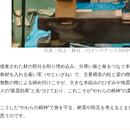
写真：同上
舞台
のメンテナンス200
侵食された材の部分を削り埋め込み、分厚い板と板をつなぐ本
角材を入れる雇い実（やといざね）で、主要構造の柱と梁の楔
無数の楔による締め付けこそが、大きな木組みのひずみや地震
スの“吸震効果”と名づけており、これこそが“やわらの精神”の
こうした“やわらの精神”で身を守る、耐震や防災を考えると
思うのです。