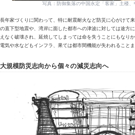
写真：防御集落の中国永定
客家
土楼、
長年家づくりに関わって、特に耐震耐火など防災に心がけて来
の直下型地震や、湾岸に面した都市への津波に対しては途方に
えなく破壊され、延焼してしまっては命を失うことにもなりか
電気や水などもインフラ、果ては都市間機能が失われることま
大規模防災志向から個々の減災志向へ