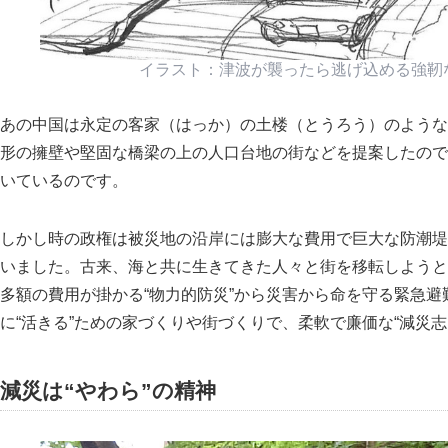
イラスト：津波が襲ったら逃げ込める強靭な “
あの中国は永定の客家（はっか）の土楼（とうろう）のような
形の擁壁や堅固な橋梁の上の人口台地の街などを提案したので
いているのです。
しかし時の政権は被災地の沿岸には膨大な費用で巨大な防潮堤
いました。古来、海と共に生きてきた人々と街を移転しようと
多額の費用が掛かる“物力的防災”から災害から命を守る緊急
に“活きる”ための家づくりや街づくりで、柔軟で廉価な“減災
減災は“やわら”の精神