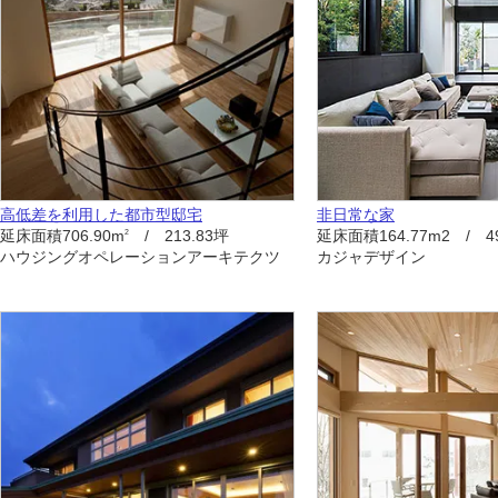
高低差を利用した都市型邸宅
非日常な家
延床面積706.90m
/ 213.83坪
延床面積164.77m2 / 4
2
ハウジングオペレーションアーキテクツ
カジャデザイン