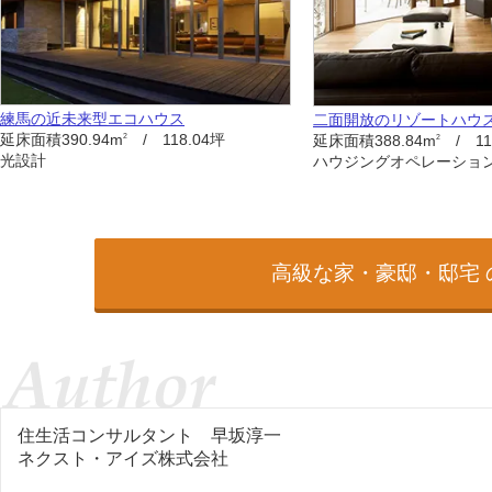
練馬の近未来型エコハウス
二面開放のリゾートハウ
延床面積390.94m
/ 118.04坪
2
延床面積388.84m
/ 11
2
光設計
ハウジングオペレーショ
高級な家・豪邸・邸宅
住生活コンサルタント
早坂淳一
ネクスト・アイズ株式会社