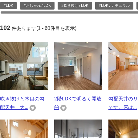
#LDK
#おしゃれ / LDK
#吹き抜け / LDK
#LDK / ナチュラル
102
件あります(1 - 60件目を表示)
吹き抜けと木目の勾
2階LDKで明るく開放
勾配天井のリ
配天井、大...
的
です。床は...