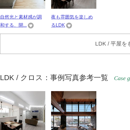
自然光と素材感が調
夜も雰囲気を楽しめ
和する、開...
るLDK
LDK / 平屋
LDK / クロス：事例写真参考一覧
Case g