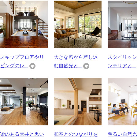
スキップフロアやリ
大きな窓から差し込
スタイリッシ
ビングのレ...
む自然光と...
ンテリアと...
梁のある天井と黒い
和室とのつながりを
明るい自然光