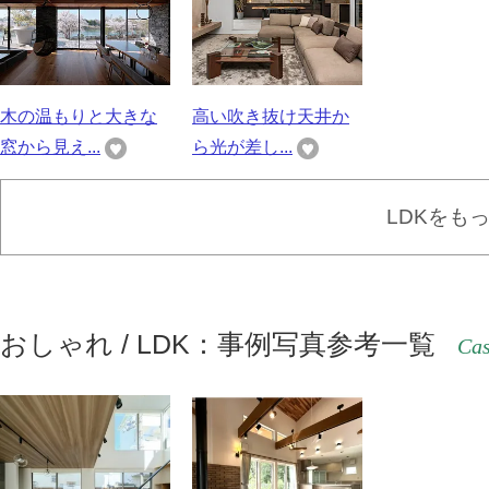
木の温もりと大きな
高い吹き抜け天井か
窓から見え...
ら光が差し...
LDKをも
おしゃれ / LDK：事例写真参考一覧
Cas