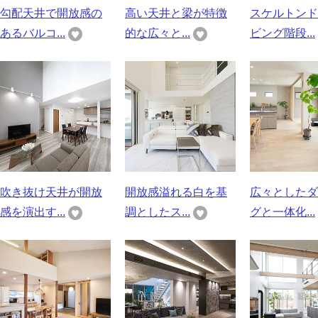
勾配天井で開放感の
高い天井と梁が特徴
スケルトンド
あるバルコ...
的な広々と...
ビング階段...
吹き抜け天井が開放
開放感溢れる白を基
広々としたダ
感を演出す...
調としたス...
グと一体化...