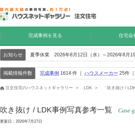
完成事例を見る
住宅会
お知らせ
夏季休業 2026年8月12日（水）～2026年8
掲載情報件数
完成事例
1614
件 ｜
ハウスメーカー
25
件 
注文住宅のハウスネットギャラリー
LDK
「吹き抜け / L
吹き抜け / LDK事例写真参考一覧
Case g
更新日：2026年7月27日