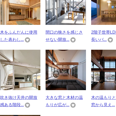
木をふんだんに使用
間口の狭さを感じさ
2階子世帯L
した表わし...
せない開放...
長いバ...
吹き抜け天井の開放
大きな窓と木材の温
木の温もりと
感ある階段...
もりが広が...
窓から見え...