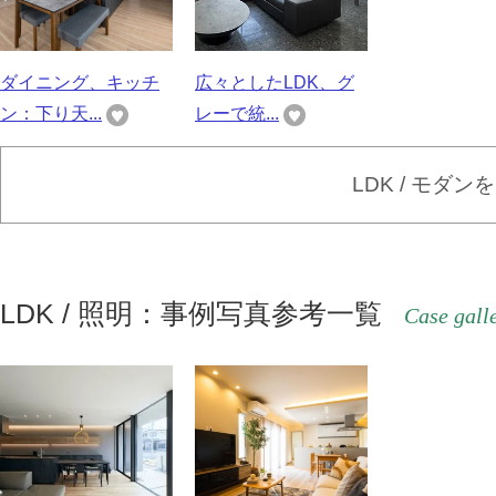
ダイニング、キッチ
広々としたLDK、グ
ン：下り天...
レーで統...
LDK / モダ
LDK / 照明：事例写真参考一覧
Case gall