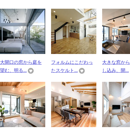
大開口の窓から庭を
フォルムにこだわっ
大きな窓から
望む、明る...
たスケルト...
し込み、開...