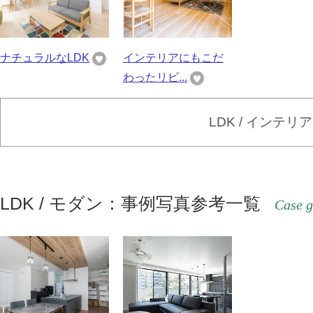
ナチュラルなLDK
インテリアにもこだ
わったリビ...
LDK / インテ
LDK / モダン：事例写真参考一覧
Case g