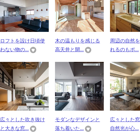
ロフトを設け日頃使
木の温もりを感じる
周辺の自然を
わない物の...
高天井と開...
れるのもポ...
広々とした吹き抜け
モダンなデザインと
広々とした窓
と大きな窓...
落ち着いた...
自然光が心...