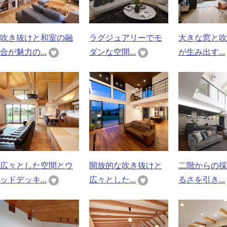
吹き抜けと和室の融
ラグジュアリーでモ
大きな窓と吹
合が魅力の...
ダンな空間...
が生み出す...
広々とした空間とウ
開放的な吹き抜けと
二階からの採
ッドデッキ...
広々とした...
るさを引き...