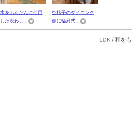
木をふんだんに使用
空格子のダイニング
した表わし...
側に輻射式...
LDK / 和