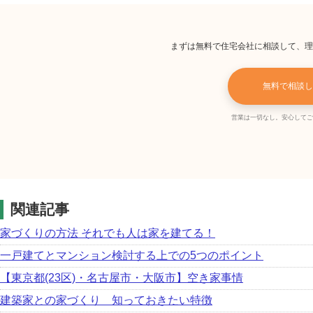
まずは無料で住宅会社に相談して、理
無料で相談し
営業は一切なし。安心してご
関連記事
家づくりの方法 それでも人は家を建てる！
一戸建てとマンション検討する上での5つのポイント
【東京都(23区)・名古屋市・大阪市】空き家事情
建築家との家づくり 知っておきたい特徴