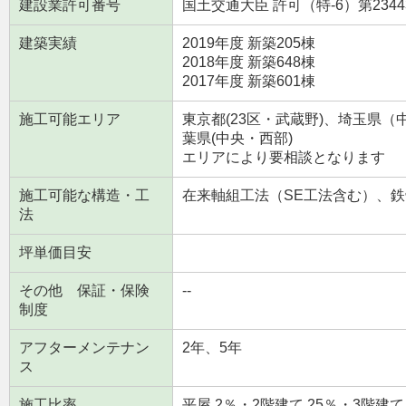
建設業許可番号
国土交通大臣 許可（特-6）第2344
建築実績
2019年度 新築205棟
2018年度 新築648棟
2017年度 新築601棟
施工可能エリア
東京都(23区・武蔵野)、埼玉県
葉県(中央・西部)
エリアにより要相談となります
施工可能な構造・工
在来軸組工法（SE工法含む）、
法
坪単価目安
その他 保証・保険
--
制度
アフターメンテナン
2年、5年
ス
施工比率
平屋 2％・2階建て 25％・3階建て