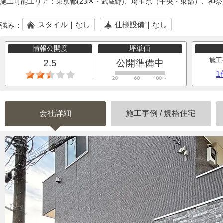
施工可能エリア：
東京都(23区・武蔵野)、埼玉県（中央・東部）、神奈
スタイル｜なし
仕様設備｜なし
強み：
情報公開度
坪単価
施工
2.5
公開準備中
1
会社詳細
施工事例
/
規格住宅