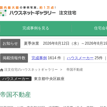
完成事例を見る
住宅会
お知らせ
夏季休業 2026年8月12日（水）～2026年8
掲載情報件数
完成事例
1614
件 ｜
ハウスメーカー
25
件 
注文住宅のハウスネットギャラリー
帝国不動産
ハウスメーカー
東京都中央区銀座
帝国不動産