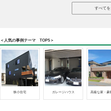
すべてを
＜人気の事例テーマ TOP5＞
狭小住宅
ガレージハウス
高級な家・豪