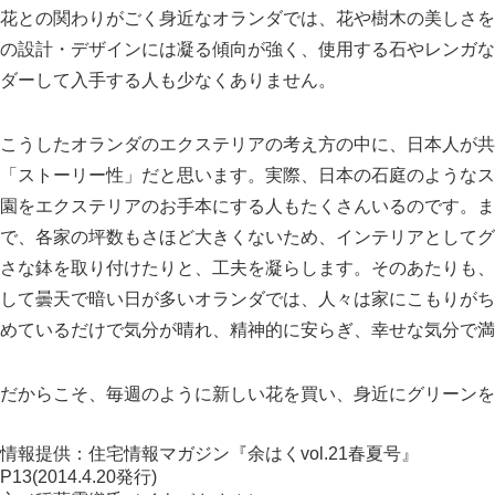
花との関わりがごく身近なオランダでは、花や樹木の美しさを
の設計・デザインには凝る傾向が強く、使用する石やレンガな
ダーして入手する人も少なくありません。
こうしたオランダのエクステリアの考え方の中に、日本人が共
ストーリー性
だと思います。実際、日本の石庭のようなス
園をエクステリアのお手本にする人もたくさんいるのです。ま
で、各家の坪数もさほど大きくないため、インテリアとしてグ
さな鉢を取り付けたりと、工夫を凝らします。そのあたりも、
して曇天で暗い日が多いオランダでは、人々は家にこもりがち
めているだけで気分が晴れ、精神的に安らぎ、幸せな気分で満
だからこそ、毎週のように新しい花を買い、身近にグリーンを
情報提供：住宅情報マガジン『余はくvol.21春夏号』
P13(2014.4.20発行)