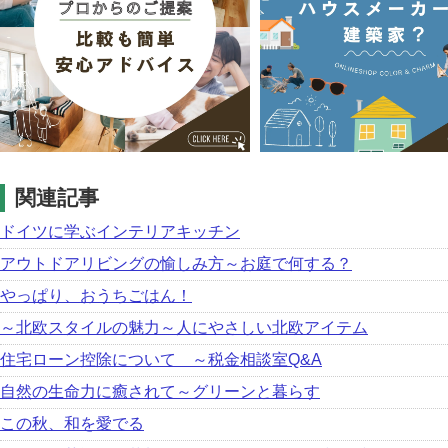
関連記事
ドイツに学ぶインテリアキッチン
アウトドアリビングの愉しみ方～お庭で何する？
やっぱり、おうちごはん！
～北欧スタイルの魅力～人にやさしい北欧アイテム
住宅ローン控除について ～税金相談室Q&A
自然の生命力に癒されて～グリーンと暮らす
この秋、和を愛でる