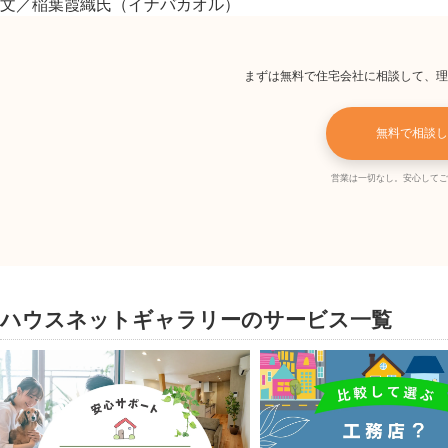
文／稲葉霞織氏（イナバカオル）
まずは無料で住宅会社に相談して、理
無料で相談し
営業は一切なし。安心してご
ハウスネットギャラリーのサービス一覧