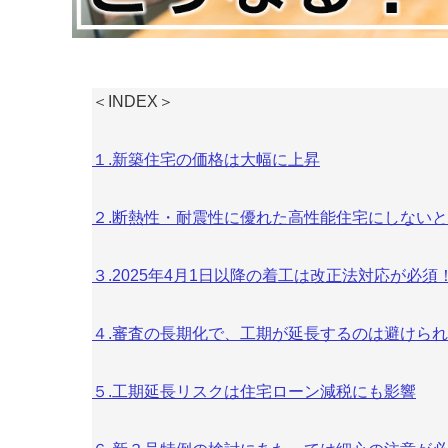
＜INDEX＞
１.新築住宅の価格は大幅に上昇
２.断熱性・耐震性に優れた高性能住宅にしないと
３.2025年4月1日以降の着工は改正法対応が必須
４.審査の長期化で、工期が延長するのは避けら
５.工期延長リスクは住宅ローン減税にも影響