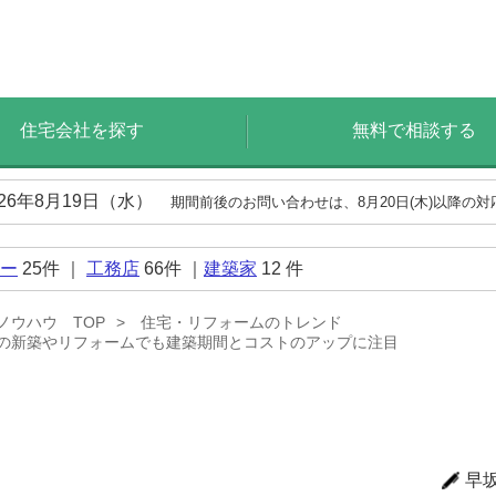
住宅会社を探す
無料で相談する
026年8月19日（水）
期間前後のお問い合わせは、8月20日(木)以降の
ー
25
件 ｜
工務店
66
件 ｜
建築家
12
件
ノウハウ TOP
住宅・リフォームのトレンド
以上の新築やリフォームでも建築期間とコストのアップに注目
早