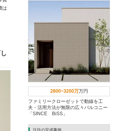
費は
可し
2800~3200万
万円
ファミリークローゼットで動線を工
夫・活用方法が無限の広々バルコニー
「SINCE BiSS」
注目の完成事例