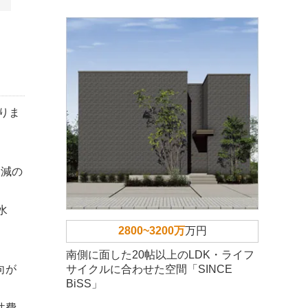
りま
％減の
水
2800~3200万
万円
南側に面した20帖以上のLDK・ライフ
サイクルに合わせた空間「SINCE
向が
BiSS」
件費