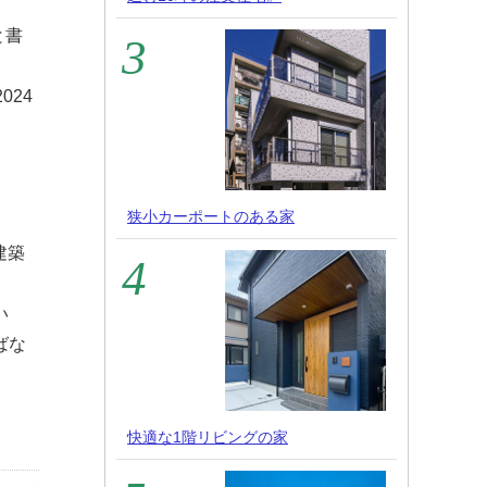
と書
024
狭小カーポートのある家
建築
い
ばな
快適な1階リビングの家