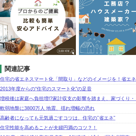
関連記事
住宅の省エネスマート化「間取り」などのイメージを！省エネ
2013年度からの“住宅のスマート化”の足音
増税後は家庭へ負担増!?家計収支の影響を踏まえ、家づくり
軟弱地盤に3800万人 地震、揺れ増幅の恐れ
高齢者になっても元気過ごすコツは、住宅の"省エネ"
住宅性能を高めることが夫婦円満のコツ？！