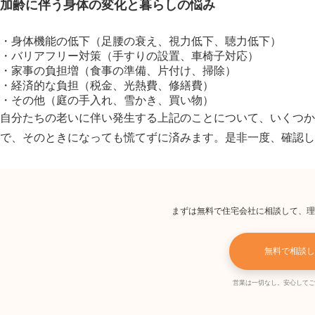
加齢に伴う身体の変化と暮らしの悩み
・身体機能の低下（足腰の衰え、視力低下、聴力低下）
・バリアフリー対策（手すりの設置、車椅子対応）
・家事の負担増（食事の準備、片付け、掃除）
・経済的な負担（税金、光熱費、修繕費）
・その他（庭の手入れ、雪かき、買い物）
自分たちの老いに伴い発生する上記のことについて、いくつか
で、そのときになっても慌てずに済みます。是非一度、確認し
まずは無料で住宅会社に相談して、理
無料で相談し
営業は一切なし。安心してご