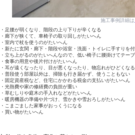
施工事例詳細は
・足腰が弱くなり、階段の上り下りが辛くなる
・廊下が狭くて、車椅子の取り回しがたいへん
・室内で杖を使うのがたいへん
・新たに玄関・廊下・階段や浴室・洗面・トイレに手すりを付
・立ち上がるのがたいへんなので、低い椅子に腰掛けてテーブ
・食事の用意や後片付けがたいへん
・耳が遠くなったり、目が悪くなったり、物忘れがひどくなる
・普段使う部屋以外は、掃除も行き届かず、使うこともない
・固定資産税など、住宅にかかわる税金の支払いがたいへん
・光熱費や家の修繕費の負担が重い
・草むしりや庭木の手入れなどがたいへん
・暖房機器の準備や片づけ、雪かきや雪おろしがたいへん
・こまごました家事がおっくうになる
・買い物がたいへん