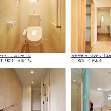
やさしく暮らす平屋
回遊型間取りの平屋【無
工法構造 在来工法
工法構造 在来木造