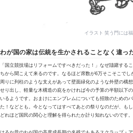
イラスト 笑う門には
わが国の家は伝統を生かされることなく違っ
「国立競技場はリフォームですべきだった！」なぜ躊躇するこ
ちから聞こえて来るのです。なるほど席数が6万そこそこでし
周りに列柱のような支えがあって壁面緑化のような外壁の構想
せり出し、軽量な木構造の庇をかければ今の予算の半額以下の
いるようです。おまけにエンブレムについても招致のためのバ
た！などとも。今となってはすべてあとの祭りなのだが、もし
どれほど国民の関心と理解を得られたか計り知れないのです。
はるか昔のわが国の高度成長期の名残でもあるスクラップ・ア