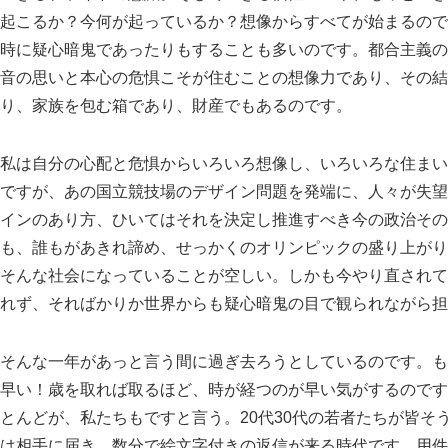
起こるか？今何が起っているか？想像からすべてが始まるので
時に疑心暗鬼であったりもすることも多いのです。都合主義の
音の思いと本心の危惧こそが住むことの想像力であり、その結
り、家族を包む箱であり、財産でもあるのです。
私は自分の心配と危惧からいろいろ想像し、いろいろな住まい
ですが、あの国立競技場のデザイン問題を発端に、人々が失望
インのあり方、ひいてはそれを決定し推進すべき今の政治その
も、誰もがあきれ諦め、せっかくのオリンピックの盛り上がり
そんな社会になっていることが空しい。しかも今やり直されて
れず、そればかりか世界からも疑心暗鬼の目で観られながら担
そんな一年があっと言う間に過ぎ去ろうとしているのです。も
早い！歳を取れば取るほど、時が経つのが早い気がするのです
とんどが、私たちもですと言う。20代30代の若者たちが皆
は相手に届き、数分で絵文字付きの返信が来る時代です。用件