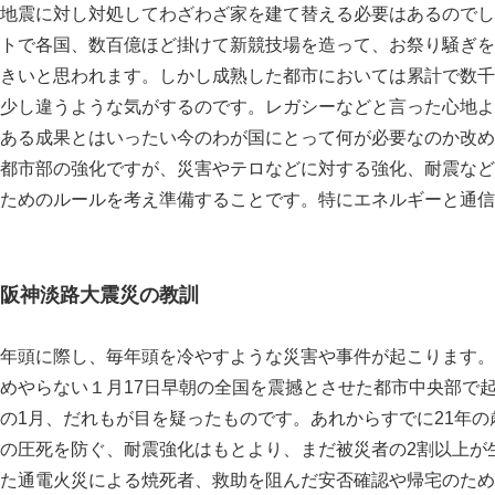
地震に対し対処してわざわざ家を建て替える必要はあるのでし
トで各国、数百億ほど掛けて新競技場を造って、お祭り騒ぎを
きいと思われます。しかし成熟した都市においては累計で数千
少し違うような気がするのです。レガシーなどと言った心地よ
ある成果とはいったい今のわが国にとって何が必要なのか改め
都市部の強化ですが、災害やテロなどに対する強化、耐震など
ためのルールを考え準備することです。特にエネルギーと通信
阪神淡路大震災の教訓
年頭に際し、毎年頭を冷やすような災害や事件が起こります。
めやらない１月17日早朝の全国を震撼とさせた都市中央部で起き
の1月、だれもが目を疑ったものです。あれからすでに21年
の圧死を防ぐ、耐震強化はもとより、まだ被災者の2割以上が
た通電火災による焼死者、救助を阻んだ安否確認や帰宅のため