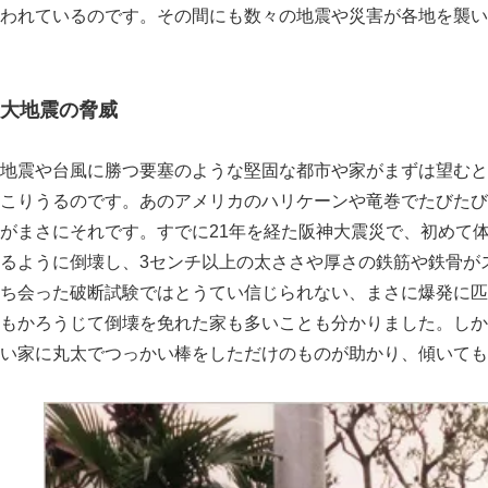
われているのです。その間にも数々の地震や災害が各地を襲い
大地震の脅威
地震や台風に勝つ要塞のような堅固な都市や家がまずは望むと
こりうるのです。あのアメリカのハリケーンや竜巻でたびたび
がまさにそれです。すでに21年を経た阪神大震災で、初めて
るように倒壊し、3センチ以上の太ささや厚さの鉄筋や鉄骨が
ち会った破断試験ではとうてい信じられない、まさに爆発に匹
もかろうじて倒壊を免れた家も多いことも分かりました。しか
い家に丸太でつっかい棒をしただけのものが助かり、傾いても