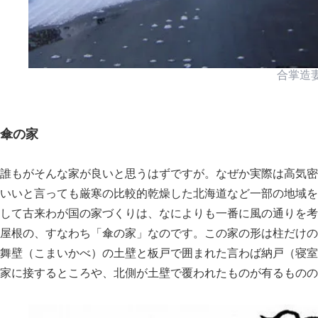
合掌造
傘の家
誰もがそんな家が良いと思うはずですが。なぜか実際は高気密
いいと言っても厳寒の比較的乾燥した北海道など一部の地域を
して古来わが国の家づくりは、なによりも一番に風の通りを考
屋根の、すなわち
傘の家
なのです。この家の形は柱だけの
舞壁（こまいかべ）の土壁と板戸で囲まれた言わば納戸（寝室
家に接するところや、北側が土壁で覆われたものが有るものの