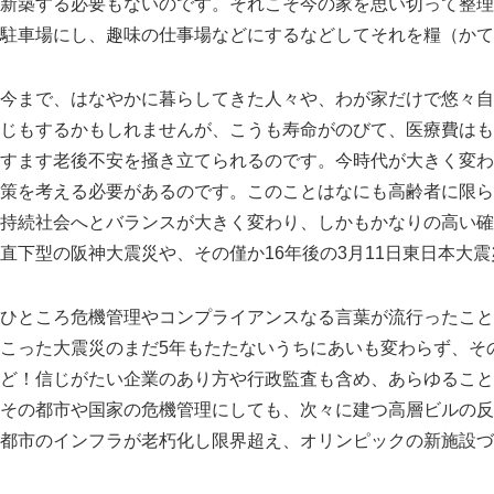
新築する必要もないのです。それこそ今の家を思い切って整理
駐車場にし、趣味の仕事場などにするなどしてそれを糧（かて
今まで、はなやかに暮らしてきた人々や、わが家だけで悠々自
じもするかもしれませんが、こうも寿命がのびて、医療費はも
すます老後不安を掻き立てられるのです。今時代が大きく変わ
策を考える必要があるのです。このことはなにも高齢者に限ら
持続社会へとバランスが大きく変わり、しかもかなりの高い確
直下型の阪神大震災や、その僅か16年後の3月11日東日本大
ひところ危機管理やコンプライアンスなる言葉が流行ったこと
こった大震災のまだ5年もたたないうちにあいも変わらず、そ
ど！信じがたい企業のあり方や行政監査も含め、あらゆること
その都市や国家の危機管理にしても、次々に建つ高層ビルの反
都市のインフラが老朽化し限界超え、オリンピックの新施設づ