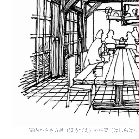
室内からも方杖（ほうづえ）や柱梁（はしらはり