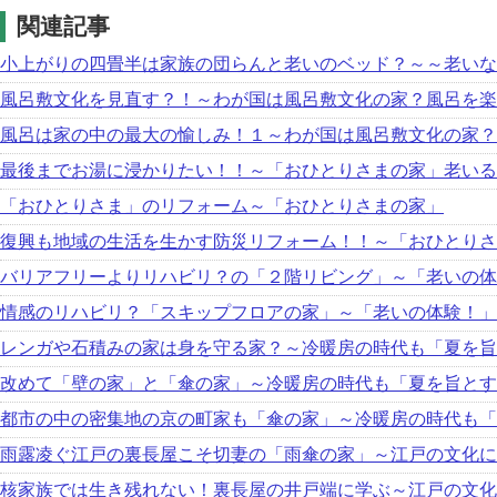
関連記事
小上がりの四畳半は家族の団らんと老いのベッド？～～老いな
風呂敷文化を見直す？！～わが国は風呂敷文化の家？風呂を楽
風呂は家の中の最大の愉しみ！１～わが国は風呂敷文化の家？
最後までお湯に浸かりたい！！～「おひとりさまの家」老いる
「おひとりさま」のリフォーム～「おひとりさまの家」
復興も地域の生活を生かす防災リフォーム！！～「おひとりさ
バリアフリーよりリハビリ？の「２階リビング」～「老いの体
情感のリハビリ？「スキップフロアの家」～「老いの体験！」
レンガや石積みの家は身を守る家？～冷暖房の時代も「夏を旨
改めて「壁の家」と「傘の家」～冷暖房の時代も「夏を旨とす
都市の中の密集地の京の町家も「傘の家」～冷暖房の時代も「
雨露凌ぐ江戸の裏長屋こそ切妻の「雨傘の家」～江戸の文化に
核家族では生き残れない！裏長屋の井戸端に学ぶ～江戸の文化