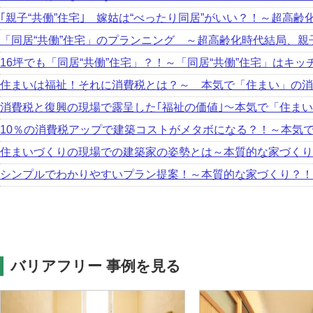
｢親子“共働”住宅｣ 嫁姑は“べったり同居”がいい？！～超高
「同居“共働”住宅」のプランニング ～超高齢化時代結局、親
16坪でも「同居“共働”住宅」？！～「同居“共働”住宅」はキッ
住まいは福祉！それに消費税とは？～ 本気で「住まい」の消
消費税と復興の現場で露呈した｢福祉の価値｣～本気で「住ま
10％の消費税アップで建築コストがメタボになる？！～本気
住まいづくりの現場での建築家の姿勢とは～本質的な家づくり
シンプルでわかりやすいプラン提案！～本質的な家づくり？！
バリアフリー 事例を見る