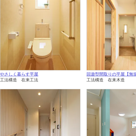
やさしく暮らす平屋
回遊型間取りの平屋【無
工法構造 在来工法
工法構造 在来木造