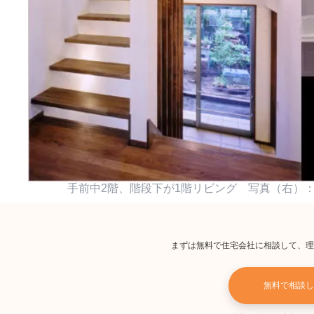
手前中2階、階段下が1階リビング 写真（右）
まずは無料で住宅会社に相談して、理
無料で相談し