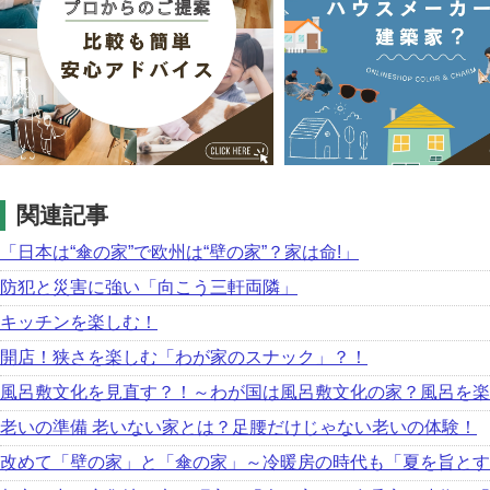
関連記事
「日本は“傘の家”で欧州は“壁の家”？家は命!」
防犯と災害に強い「向こう三軒両隣」
キッチンを楽しむ！
開店！狭さを楽しむ「わが家のスナック」？！
風呂敷文化を見直す？！～わが国は風呂敷文化の家？風呂を楽
老いの準備 老いない家とは？足腰だけじゃない老いの体験！
改めて「壁の家」と「傘の家」～冷暖房の時代も「夏を旨とす