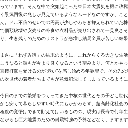
っています。そんな中で突如起こった東日本大震災を機に政権
く景気回復の兆しが見えているようなムードなのですが、こと
ん。ドル不信のせいでの円高が少しやわらぎ抑えられていた株
で価額破壊や安売りの外食や衣料品が売り出されて一見良さそ
り、生き残りのためのリストラが急増し結局全員が苦しい結果
まさに
ねずみ講
の結末のように、これからくる大きな生活
こうなると誰もが今より良くなるという望みより、何とかやっ
直接打撃を受けるのが“老い”を感じ始める年齢層で、その先
の次世代の若者たちまでもが意気消沈してしまっているように
今日のまでの繁栄をつくってきた中核の世代とその子ども世代
かも安くて暮らしやすい時代にもかかわらず、超高齢化社会の
程度の覚悟はできて貯えてはいるものの、現実は長寿で何年生
ながらも巨大地震のための耐震補強の予算などなく、ますます