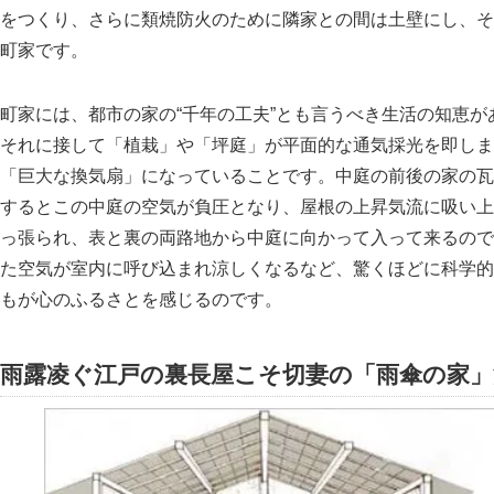
をつくり、さらに類焼防火のために隣家との間は土壁にし、そ
町家です。
町家には、都市の家の“千年の工夫”とも言うべき生活の知恵
それに接して
植栽
や
坪庭
が平面的な通気採光を即しま
巨大な換気扇
になっていることです。中庭の前後の家の瓦
するとこの中庭の空気が負圧となり、屋根の上昇気流に吸い上
っ張られ、表と裏の両路地から中庭に向かって入って来るので
た空気が室内に呼び込まれ涼しくなるなど、驚くほどに科学的
もが心のふるさとを感じるのです。
雨露凌ぐ江戸の裏長屋こそ切妻の
雨傘の家