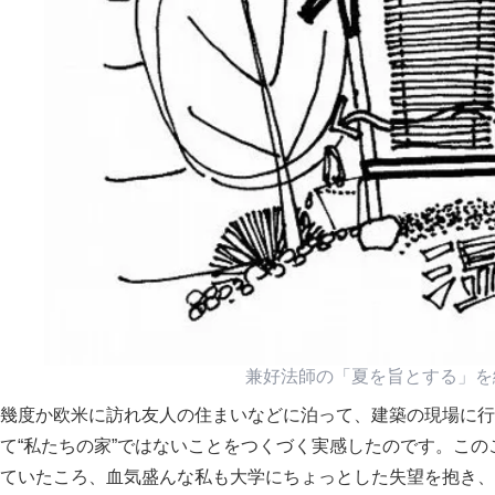
兼好法師の
夏を旨とする
を
幾度か欧米に訪れ友人の住まいなどに泊って、建築の現場に行
て“私たちの家”ではないことをつくづく実感したのです。こ
ていたころ、血気盛んな私も大学にちょっとした失望を抱き、