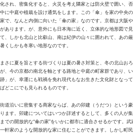
化され、密集化すると、火災を考え隣家とは防火壁で囲い、否
中に中庭や植栽を設け通気をします。この
傘
を家の中央の
家で、なんと内側に向いた
傘の家
なのです。京都は大阪や
があります。が、意外にも日本海に近く、立体的な地形図で見
て、しかも北山と比叡山、南は紀伊の山々に囲われて、あの厳
暑くしかも冬寒い地形なのです。
まさに夏を旨とする街づくりは夏の暑さ対策と、冬の北山おろ
が、今の京都の南北を軸とする路地と中庭の町家群であり、い
跡
が、幸運にも戦禍を免れ現代もなお生きた文化財となって
ばどこにでも見られるものです。
街道沿いに密集する商家ならば、あの卯建（うだつ）という豪
ります。卯建についてはいつか詳述するとして、多くの人が集
までの開放的な“傘の家”をいかに都市に適合させるかです。
一軒家のような開放的な家に住むことができます。しかし町民