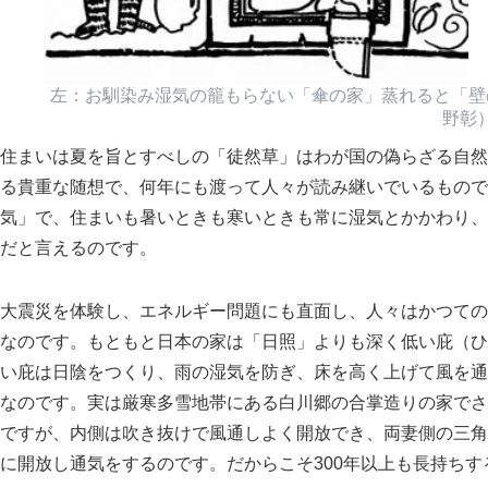
左：お馴染み湿気の籠もらない
傘の家
蒸れると
壁
野彰
住まいは夏を旨とすべしの
徒然草
はわが国の偽らざる自然
る貴重な随想で、何年にも渡って人々が読み継いでいるもので
気
で、住まいも暑いときも寒いときも常に湿気とかかわり、
だと言えるのです。
大震災を体験し、エネルギー問題にも直面し、人々はかつての
なのです。もともと日本の家は
日照
よりも深く低い庇（ひ
い庇は日陰をつくり、雨の湿気を防ぎ、床を高く上げて風を通
なのです。実は厳寒多雪地帯にある白川郷の合掌造りの家でさ
ですが、内側は吹き抜けで風通しよく開放でき、両妻側の三角
に開放し通気をするのです。だからこそ300年以上も長持ちす