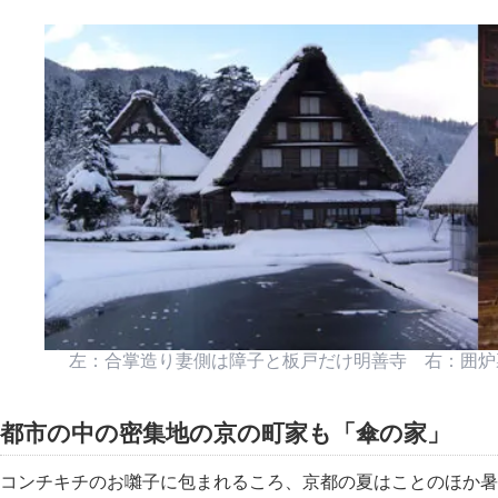
左：合掌造り妻側は障子と板戸だけ明善寺 右：囲炉
都市の中の密集地の京の町家も
傘の家
コンチキチのお囃子に包まれるころ、京都の夏はことのほか暑