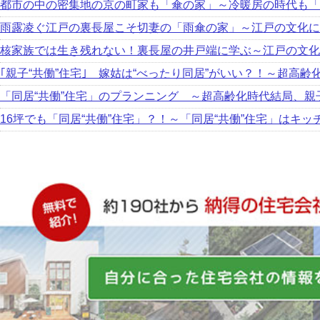
都市の中の密集地の京の町家も「傘の家」～冷暖房の時代も「
雨露凌ぐ江戸の裏長屋こそ切妻の「雨傘の家」～江戸の文化に
核家族では生き残れない！裏長屋の井戸端に学ぶ～江戸の文化
｢親子“共働”住宅｣ 嫁姑は“べったり同居”がいい？！～超高
「同居“共働”住宅」のプランニング ～超高齢化時代結局、親
16坪でも「同居“共働”住宅」？！～「同居“共働”住宅」はキッ