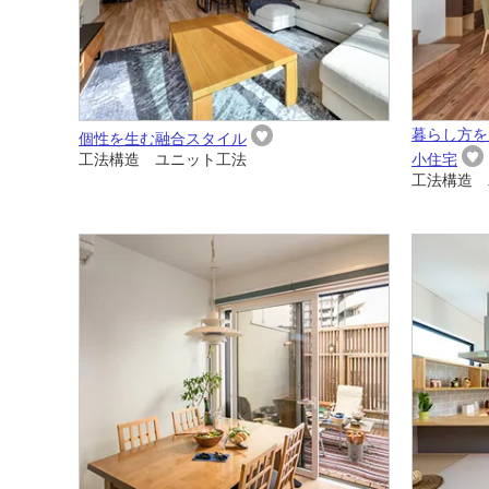
暮らし方を
個性を生む融合スタイル
工法構造 ユニット工法
小住宅
工法構造 