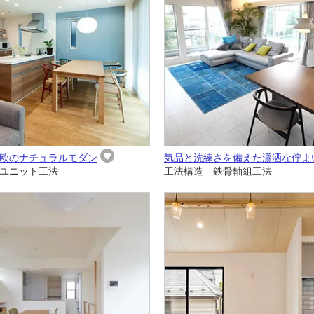
欧のナチュラルモダン
気品と洗練さを備えた瀟洒な佇ま
ユニット工法
工法構造 鉄骨軸組工法