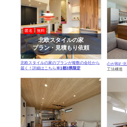
匿名
無料
北欧スタイルの家
プラン・見積もり依頼
北欧スタイルの家のプランが複数の会社から
心が和む北
届く！詳細はこちら
※1都3県限定
工法構造 