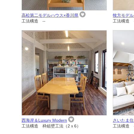
高松第二モデルハウス×香川県
牧方モデル
工法構造 --
工法構造 -
西海岸＆Luxury Modern
さいたま住
工法構造 枠組壁工法（2ｘ6）
工法構造 