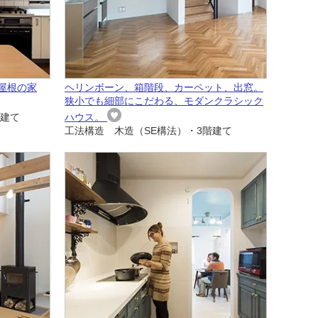
屋根の家
ヘリンボーン、箱階段、カーペット、出窓。
狭小でも細部にこだわる、モダンクラシック
階建て
ハウス。
工法構造 木造（SE構法）・3階建て