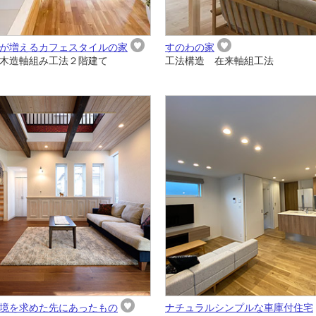
が増えるカフェスタイルの家
すのわの家
木造軸組み工法２階建て
工法構造 在来軸組工法
境を求めた先にあったもの
ナチュラルシンプルな車庫付住宅