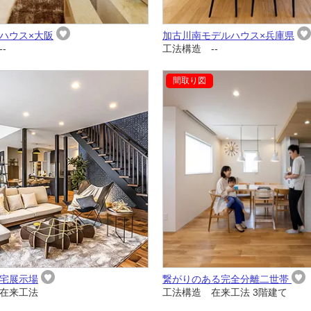
ハウス×大阪
加古川南モデルハウス×兵庫県
-
工法構造 --
宅展示場
繋がりのある完全分離二世帯
在来工法
工法構造 在来工法 3階建て