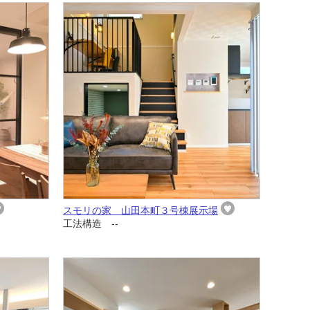
スモリの家 山田本町３号棟展示場
工法構造 --