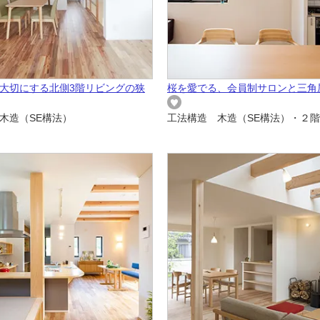
大切にする北側3階リビングの狭
桜を愛でる、会員制サロンと三角
木造（SE構法）
工法構造 木造（SE構法）・２