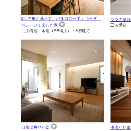
3匹の猫と暮らす。バルコニーでくつろぎ、
ママの笑顔
ガレージで楽しむ家
工法構造 
工法構造 木造（SE構法）・3階建て
自然に爽やかに
快適な住環