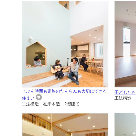
じぶん時間も家族のだんらんも大切にできる
子どもたち
住まい
工法構造 
工法構造 在来木造、2階建て