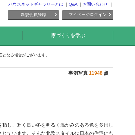
ハウスネットギャラリーとは
Q&A
お問い合わせ
新規会員登録
マイページログイン
家づくりを学ぶ
対応となる場合がございます。
事例写真
11948
点
を指し、寒く長い冬を明るく温かみのある色を多用し
されています。そんな北欧スタイルは日本の住宅にも