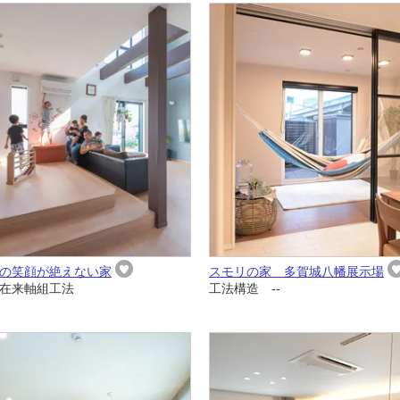
の笑顔が絶えない家
スモリの家 多賀城八幡展示場
在来軸組工法
工法構造 --