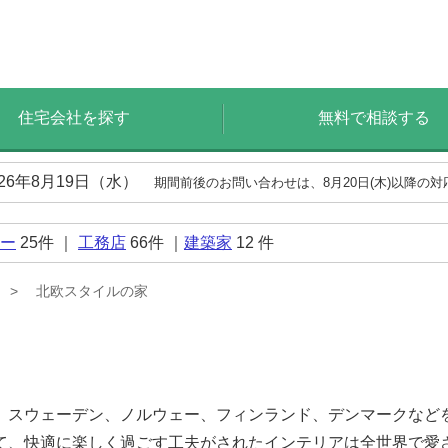
住宅会社を探す
無料で相談する
026年8月19日（水）
期間前後のお問い合わせは、8月20日(木)以降の
ー
25
件 ｜
工務店
66
件 ｜
建築家
12
件
北欧スタイルの家
、スウェーデン、ノルウェー、フィンランド、デンマークなど
て、快適に楽しく過ごす工夫がされたインテリアは全世界で愛