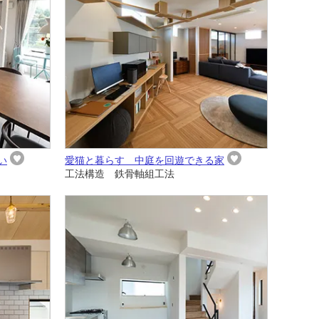
い
愛猫と暮らす 中庭を回遊できる家
工法構造 鉄骨軸組工法