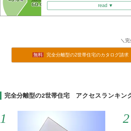
read ▼
＼完
完全分離型の2世帯住宅のカタログ請求
完全分離型の2世帯住宅 アクセスランキン