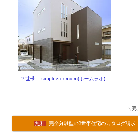
-２世帯- simple×premium(ホームラボ)
＼完
完全分離型の2世帯住宅のカタログ請求