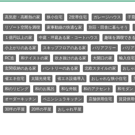
高気密・高断熱の家
狭小住宅
2世帯住宅
ガレージハウス
子
リゾート空間を満喫
家事動線の快適な家
別荘・田舎に暮らそう
１億円以上の家
中庭・坪庭ある家・コートハウス
趣味を満喫でき
小上がりのある家
スキップフロアのある家
バリアフリー
バリア
RC造
和テイストの家
吹き抜けのある家
大開口の家
輸入住宅
玄関収納のある家
パントリーのある家
北欧スタイルの家
おしゃ
省エネ住宅
太陽光発電
省エネ設備導入
おしゃれな狭小住宅
和のリビング
和のお風呂
和な外観
和のアクセント
和モダン
オーダーキッチン
ペニンシュラキッチン
店舗併用住宅
賃貸併用
30坪の平屋
20坪の平屋
おしゃれ平屋