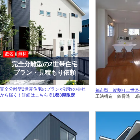
匿名
無料
完全分離型の2世帯住宅
プラン・見積もり依頼
完全分離型2世帯住宅のプランが複数の会社
都市型、縦割り二世帯
から届く！詳細はこちら
※1都3県限定
工法構造 鉄骨造 3