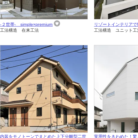
-２世帯- simple×premium
リゾートインテリアで
工法構造 在来工法
工法構造 ユニット工
内装をモノトーンでまとめた上下分離型二世
実用性をきわめた！驚