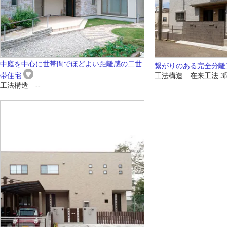
中庭を中心に世帯間でほどよい距離感の二世
繋がりのある完全分
帯住宅
工法構造 在来工法 3
工法構造 --