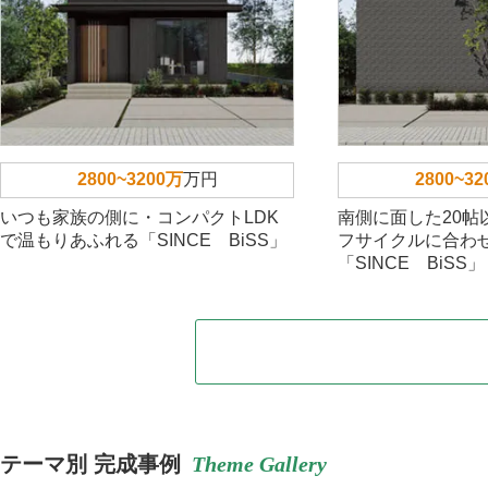
2800~3200万
万円
2800~3
いつも家族の側に・コンパクトLDK
南側に面した20帖
で温もりあふれる「SINCE BiSS」
フサイクルに合わ
「SINCE BiSS」
テーマ別 完成事例
Theme Gallery