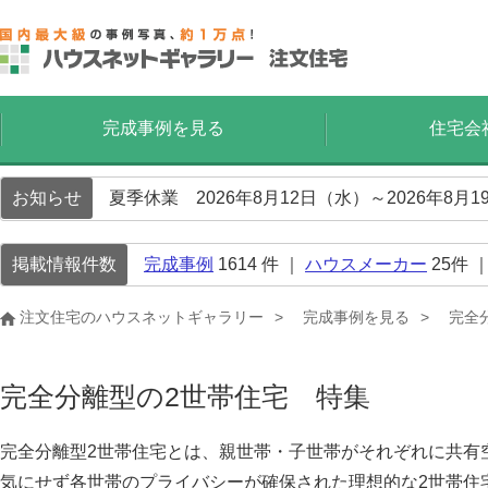
完成事例を見る
住宅会
お知らせ
夏季休業 2026年8月12日（水）～2026年8
掲載情報件数
完成事例
1614
件 ｜
ハウスメーカー
25
件 
注文住宅のハウスネットギャラリー
完成事例を見る
完全
完全分離型の2世帯住宅 特集
完全分離型2世帯住宅とは、親世帯・子世帯がそれぞれに共有
気にせず各世帯のプライバシーが確保された理想的な2世帯住