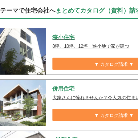
テーマで住宅会社へ
まとめてカタログ（資料）請
狭小住宅
8坪、10坪、12坪 狭小地で家が建つ
▼ カタログ請求 ▼
併用住宅
大家さんに憧れませんか？今人気の住ま
▼ カタログ請求 ▼