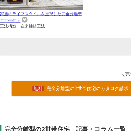
家族のライフスタイルを重視した完全分離型
二世帯住宅
工法構造 在来軸組工法
＼完
完全分離型の2世帯住宅のカタログ請求
完全分離型の2世帯住宅 記事・コラム一覧