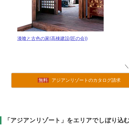
漆喰と古色の家(高棟建設(匠の会))
＼
アジアンリゾートのカタログ請求
「アジアンリゾート」をエリアでしぼり込