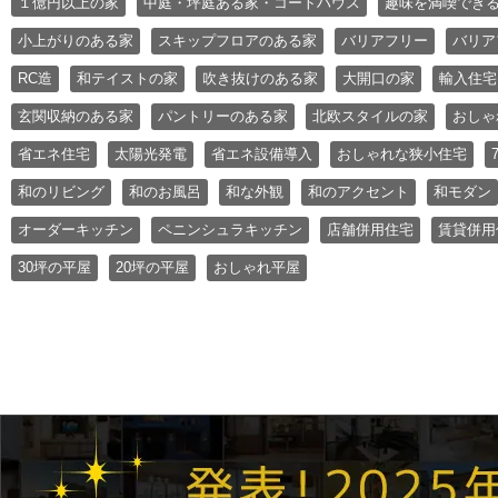
１億円以上の家
中庭・坪庭ある家・コートハウス
趣味を満喫でき
小上がりのある家
スキップフロアのある家
バリアフリー
バリア
RC造
和テイストの家
吹き抜けのある家
大開口の家
輸入住宅
玄関収納のある家
パントリーのある家
北欧スタイルの家
おしゃ
省エネ住宅
太陽光発電
省エネ設備導入
おしゃれな狭小住宅
和のリビング
和のお風呂
和な外観
和のアクセント
和モダン
オーダーキッチン
ペニンシュラキッチン
店舗併用住宅
賃貸併用
30坪の平屋
20坪の平屋
おしゃれ平屋