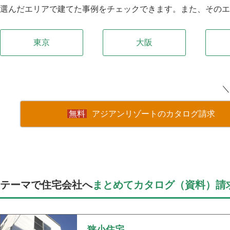
選んだエリアで建てた事例をチェックできます。また、その
東京
大阪
＼
アジアンリゾートのカタログ請求
テーマで住宅会社へ
まとめてカタログ（資料）請
狭小住宅