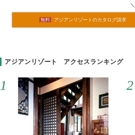
＼
アジアンリゾートのカタログ請求
アジアンリゾート アクセスランキング