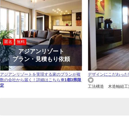
匿名
無料
アジアンリゾート
プラン・見積もり依頼
アジアンリゾートを実現する家のプランが複
デザインにこだわった
数の会社から届く！詳細はこちら
※1都3県限
定
工法構造 木造軸組工