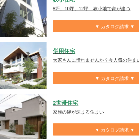
8坪、10坪、12坪 狭小地で家が建つ
▼ カタログ請求 ▼
併用住宅
大家さんに憧れませんか？今人気の住ま
▼ カタログ請求 ▼
2世帯住宅
家族の絆が深まる住まい
▼ カタログ請求 ▼