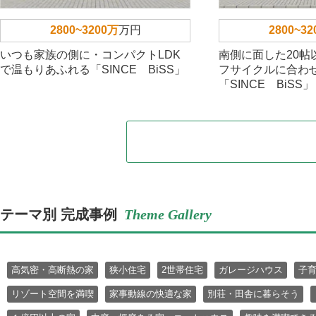
2800~3200万
万円
2800~3
いつも家族の側に・コンパクトLDK
南側に面した20帖
で温もりあふれる「SINCE BiSS」
フサイクルに合わ
「SINCE BiSS」
テーマ別 完成事例
Theme Gallery
高気密・高断熱の家
狭小住宅
2世帯住宅
ガレージハウス
子
リゾート空間を満喫
家事動線の快適な家
別荘・田舎に暮らそう