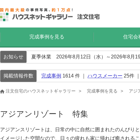
完成事例を見る
住宅会
お知らせ
夏季休業 2026年8月12日（水）～2026年8
掲載情報件数
完成事例
1614
件 ｜
ハウスメーカー
25
件 
注文住宅のハウスネットギャラリー
完成事例を見る
アジ
アジアンリゾート 特集
アジアンスリゾートは、日常の中に自然に囲まれたのんびりと
イメージした空間なので、日々の疲れも家に帰れば癒されるこ