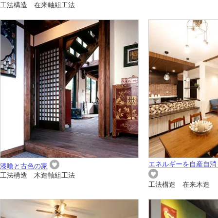
工法構造 在来軸組工法
エネルギーを自産自消
漆喰と古色の家
工法構造 木造軸組工法
工法構造 在来木造