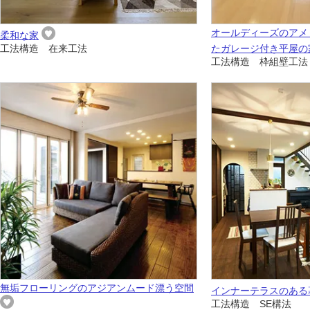
オールディーズのアメ
柔和な家
工法構造 在来工法
たガレージ付き平屋の
工法構造 枠組壁工法
無垢フローリングのアジアンムード漂う空間
インナーテラスのある
工法構造 SE構法