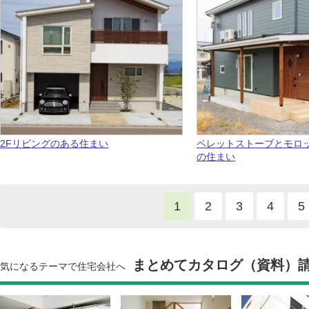
2Fリビングのある住まい
ペレットストーブとモロ
の住まい
1
2
3
4
5
まとめてカタログ（資料）
気になるテーマで住宅会社へ