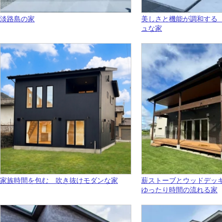
淡路島の家
美しさと機能が調和する
ュな家
家族時間を包む 吹き抜けモダンな家
薪ストーブとウッドデ
ゆったり時間の流れる家