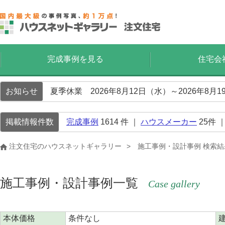
完成事例を見る
住宅会
お知らせ
夏季休業 2026年8月12日（水）～2026年8
掲載情報件数
完成事例
1614
件 ｜
ハウスメーカー
25
件 
注文住宅のハウスネットギャラリー
施工事例・設計事例 検索結
施工事例・設計事例一覧
Case gallery
本体価格
条件なし