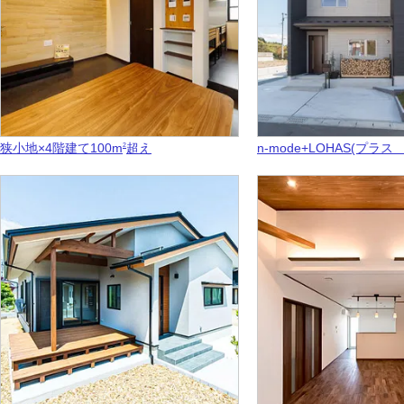
狭小地×4階建て100m
超え
n-mode+LOHAS(プラ
2