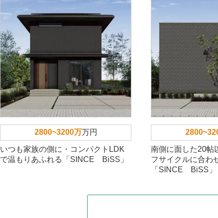
2800~3200万
万円
2800~3
いつも家族の側に・コンパクトLDK
南側に面した20帖
で温もりあふれる「SINCE BiSS」
フサイクルに合わ
「SINCE BiSS」