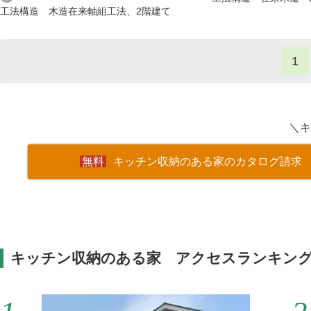
工法構造 木造在来軸組工法、2階建て
1
＼キ
キッチン収納のある家のカタログ請求
キッチン収納のある家 アクセスランキン