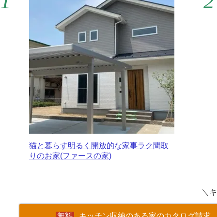
猫と暮らす明るく開放的な家事ラク間取
りのお家(ファースの家)
＼キ
キッチン収納のある家のカタログ請求