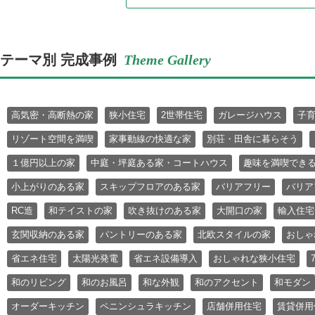
テーマ別 完成事例
Theme Gallery
高気密・高断熱の家
狭小住宅
2世帯住宅
ガレージハウス
子
リゾート空間を満喫
家事動線の快適な家
別荘・田舎に暮らそう
１億円以上の家
中庭・坪庭ある家・コートハウス
趣味を満喫でき
小上がりのある家
スキップフロアのある家
バリアフリー
バリア
RC造
和テイストの家
吹き抜けのある家
大開口の家
輸入住宅
玄関収納のある家
パントリーのある家
北欧スタイルの家
おしゃ
省エネ住宅
太陽光発電
省エネ設備導入
おしゃれな狭小住宅
和のリビング
和のお風呂
和な外観
和のアクセント
和モダン
オーダーキッチン
ペニンシュラキッチン
店舗併用住宅
賃貸併用