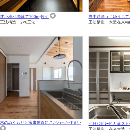
狭小地×4階建て100m
超え
自由時適（じゆうじて
2
工法構造 2×6工法
工法構造 木造在来軸
木のぬくもりと家事動線にこだわった住まい
ﾋﾞﾙﾄｲﾝｶﾞﾚｰｼﾞと薪
工法構造 在来木造 