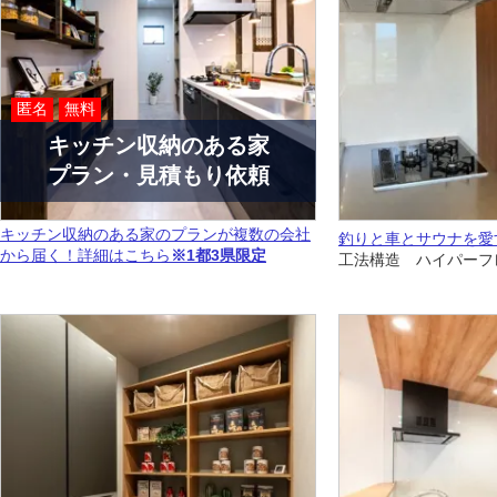
匿名
無料
キッチン収納のある家
プラン・見積もり依頼
キッチン収納のある家のプランが複数の会社
釣りと車とサウナを愛
から届く！詳細はこちら
※1都3県限定
工法構造 ハイパーフ