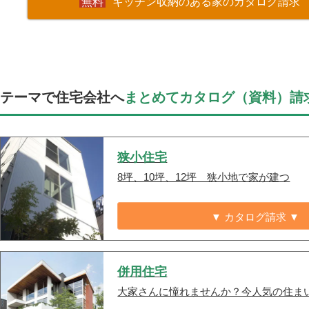
キッチン収納のある家のカタログ請求
テーマで住宅会社へ
まとめてカタログ（資料）請
狭小住宅
8坪、10坪、12坪 狭小地で家が建つ
▼ カタログ請求 ▼
併用住宅
大家さんに憧れませんか？今人気の住ま