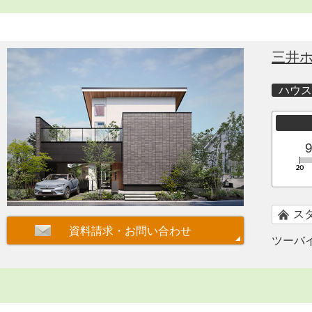
三井
ハウス
ス
ツーバ