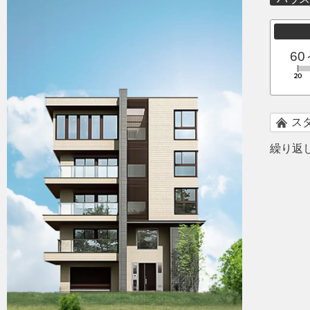
60
ス
繰り返