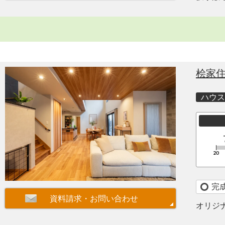
桧家
ハウス
完
オリジ