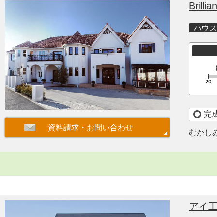
Brilli
ハウス
完
むかし
アイ