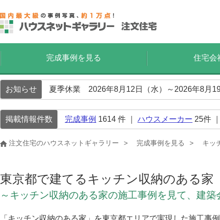
完成事例を見る
住宅会
お知らせ
夏季休業 2026年8月12日（水）～2026年8
掲載情報件数
完成事例
1614
件 ｜
ハウスメーカー
25
件 
注文住宅のハウスネットギャラリー
完成事例を見る
キッ
東京都で建てるキッチン収納のある家
～キッチン収納のある家の施工事例を見て、建築
「キッチン収納のある家」を東京都エリアで実現した施工事例