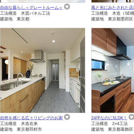
自由な暮らし＜グレートルーム＞
風と光にみたされた店
工法構造 木質パネル工法
工法構造 木造（SE
建築地 東京都
建築地 東京都墨田区
自然を感じる広々リビングのお家
24坪なのに5LDK！
工法構造 木造在来
工法構造 2×4工法
建築地 東京都羽村市
建築地 東京都葛飾区