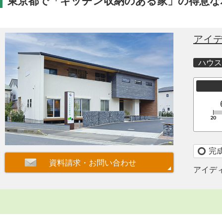
東京都で「キッチン収納のある家」の得意な
アイ
ハウス
完
アイデ