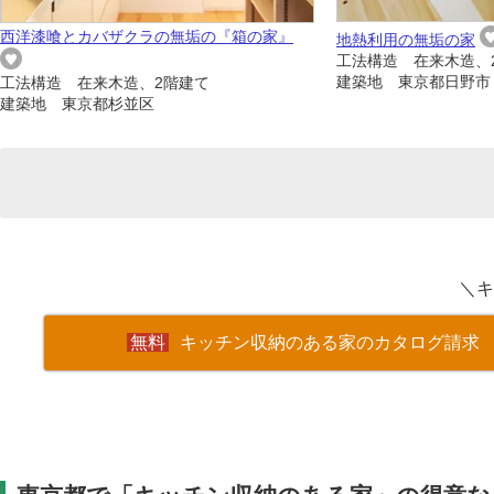
西洋漆喰とカバザクラの無垢の『箱の家』
地熱利用の無垢の家
工法構造 在来木造、
建築地 東京都日野市
工法構造 在来木造、2階建て
建築地 東京都杉並区
＼キ
キッチン収納のある家のカタログ請求