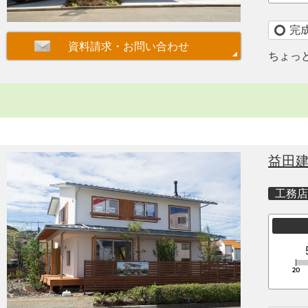
完
ちょっ
益田
工務店