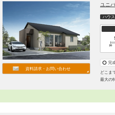
ユニ
ハウス
完
どこま
最大の