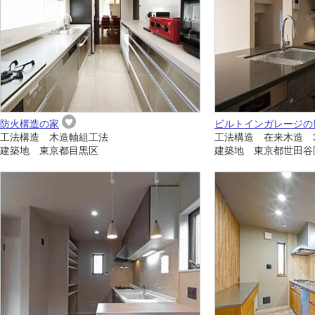
防火構造の家
ビルトインガレージの
工法構造 木造軸組工法
工法構造 在来木造 
建築地 東京都目黒区
建築地 東京都世田谷