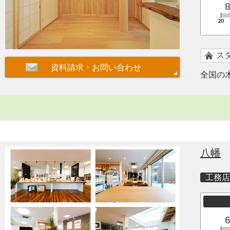
ス
全国の
八幡
工務店