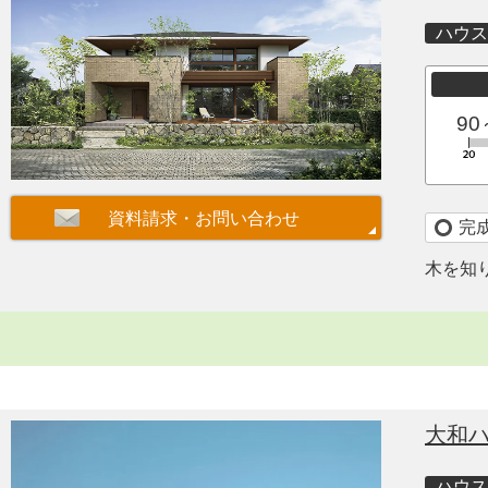
ハウス
90
完
木を知
大和
ハウス