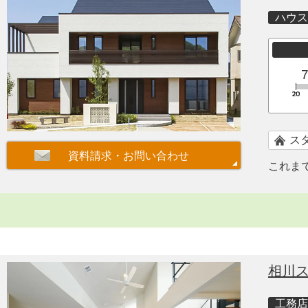
ハウス
ス
これま
相川
工務店