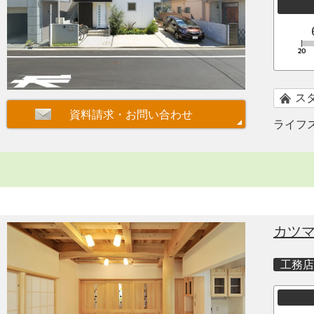
ス
ライフ
カツ
工務店