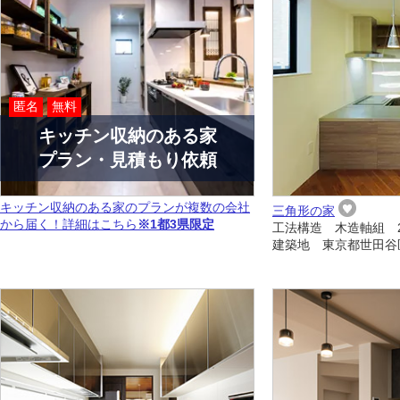
匿名
無料
キッチン収納のある家
プラン・見積もり依頼
キッチン収納のある家のプランが複数の会社
三角形の家
から届く！詳細はこちら
※1都3県限定
工法構造 木造軸組 
建築地 東京都世田谷