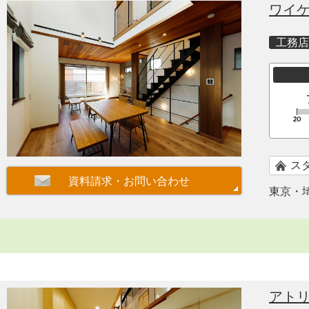
ワイ
工務店
ス
東京・
アト