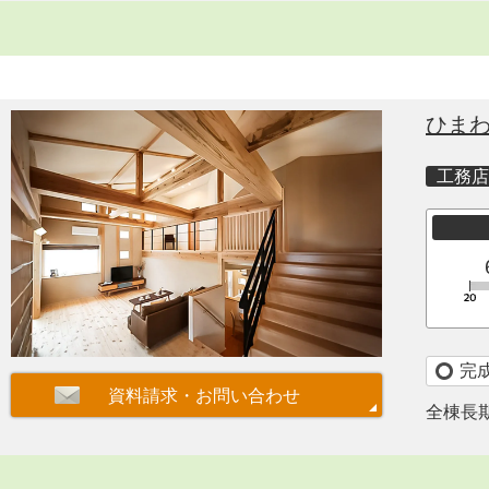
ひま
工務店
完
全棟長