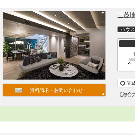
三菱
ハウス
完
【総合