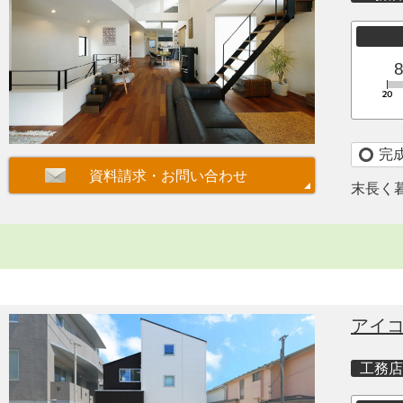
完
末長く
アイ
工務店