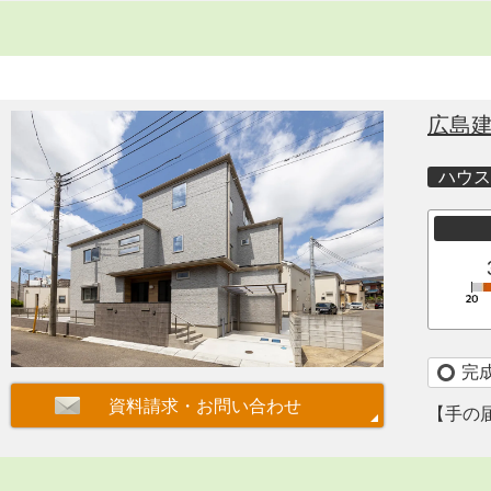
広島
ハウス
完
【手の