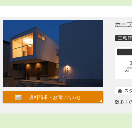
ホー
工務店
ス
数多く