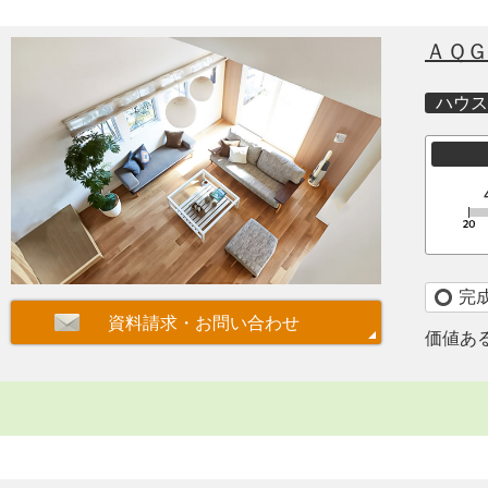
ＡＱＧ
ハウス
完
価値あ