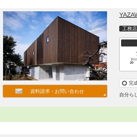
YAZA
工務店
完
自分ら