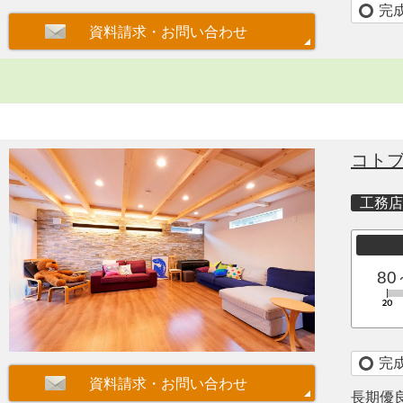
完
コト
工務店
80
完
長期優