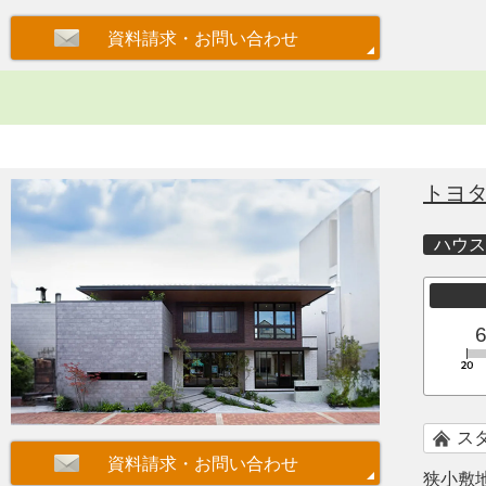
トヨ
ハウス
ス
狭小敷