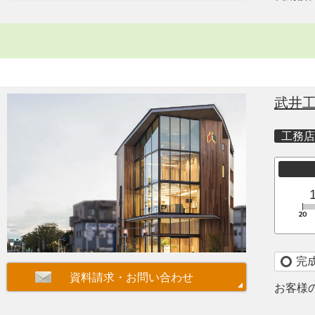
武井
工務店
完
お客様