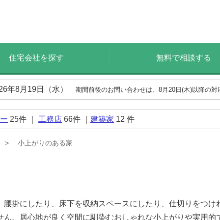
住宅会社を探す
無料で相談する
026年8月19日（水）
期間前後のお問い合わせは、8月20日(木)以降の
ー
25
件 ｜
工務店
66
件 ｜
建築家
12
件
小上がりのある家
。腰掛にしたり、床下を収納スペースにしたり、仕切りをつけ
せん。居心地が良く空間に馴染むおしゃれな小上がりや実用的