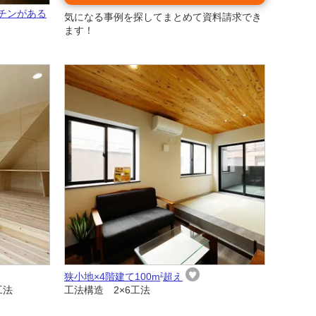
チンがある
気になる事例を探してまとめて資料請求でき
ます！
狭小地×4階建て100m
超え
2
工法
工法構造 2×6工法