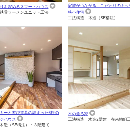
家族がつながる、こだわりのキッ
りを深めるスマートハウス
鉄骨ラーメンユニット工法
狭小住宅
工法構造 木造（SE構法）
カーと遊び道具の詰まった6坪の
木の薫る家
ジハウス
工法構造 木造2階建 在来軸組
木造（SE構法）・３階建て