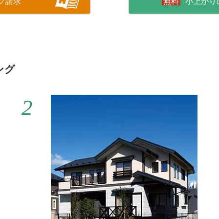
グ請求
小上がり
ング