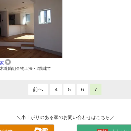
家
木造軸組金物工法・2階建て
前へ
4
5
6
7
＼小上がりのある家のお問い合わせはこちら／