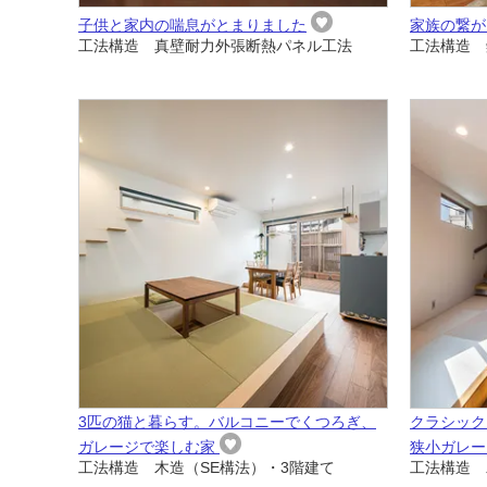
子供と家内の喘息がとまりました
家族の繋が
工法構造 真壁耐力外張断熱パネル工法
工法構造 
3匹の猫と暮らす。バルコニーでくつろぎ、
クラシック
ガレージで楽しむ家
狭小ガレー
工法構造 木造（SE構法）・3階建て
工法構造 