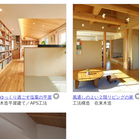
ゆっくり過ごす塩竈の平屋
風通しのよい２階リビングの家
木造平屋建て／APS工法
工法構造 在来木造