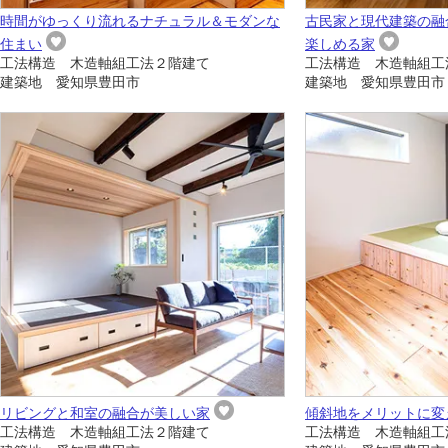
時間がゆっくり流れるナチュラル＆モダンな
古民家と現代建築の融
住まい
楽しめる家
工法構造 木造軸組工法２階建て
工法構造 木造軸組工
建築地 愛知県豊田市
建築地 愛知県豊田市
リビングと和室の融合が美しい家
傾斜地をメリットに変
工法構造 木造軸組工法２階建て
工法構造 木造軸組工