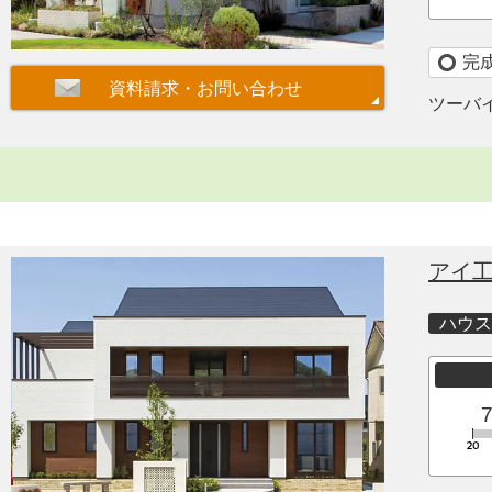
完
ツーバ
アイ
ハウス