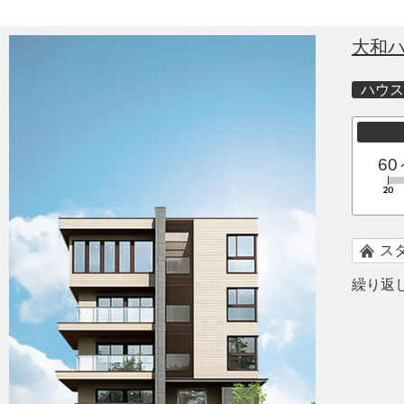
大和
ハウス
60
ス
繰り返