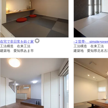
在宅で非日常を紡ぐ家
-２世帯- simple×pre
工法構造 在来工法
工法構造 在来工法
建築地 愛知県あま市
建築地 愛知県北名古