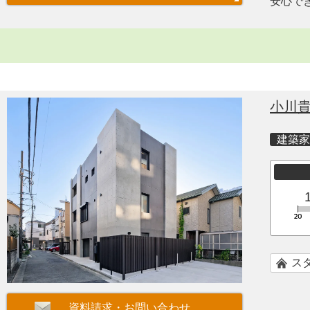
安心で
小川
建築家
ス