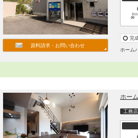
完
ホーム
ホー
工務店