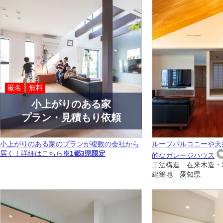
匿名
無料
小上がりのある家
プラン・見積もり依頼
小上がりのある家のプランが複数の会社から
ルーフバルコニーや天
届く！詳細はこちら
※1都3県限定
的なガレージハウス
工法構造 在来木造・
建築地 愛知県