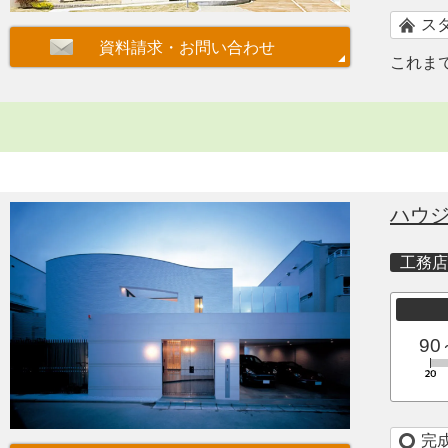
ス
これま
ハウ
工務店
90
完