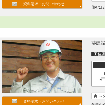
住むほ
葵建
工務店
ス
創業か