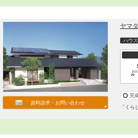
ヤマ
ハウス
完
「くら