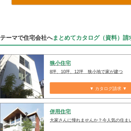
テーマで住宅会社へ
まとめてカタログ（資料）請
狭小住宅
8坪、10坪、12坪 狭小地で家が建つ
▼ カタログ請求 ▼
併用住宅
大家さんに憧れませんか？今人気の住ま