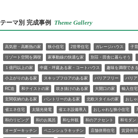
テーマ別 完成事例
Theme Gallery
高気密・高断熱の家
狭小住宅
2世帯住宅
ガレージハウス
子
リゾート空間を満喫
家事動線の快適な家
別荘・田舎に暮らそう
１億円以上の家
中庭・坪庭ある家・コートハウス
趣味を満喫でき
小上がりのある家
スキップフロアのある家
バリアフリー
バリア
RC造
和テイストの家
吹き抜けのある家
大開口の家
輸入住宅
玄関収納のある家
パントリーのある家
北欧スタイルの家
おしゃ
省エネ住宅
太陽光発電
省エネ設備導入
おしゃれな狭小住宅
和のリビング
和のお風呂
和な外観
和のアクセント
和モダン
オーダーキッチン
ペニンシュラキッチン
店舗併用住宅
賃貸併用