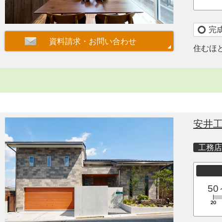
完
住むほ
安井
工務店
50