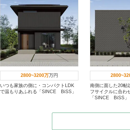
2800~3200万
万円
2800~3
いつも家族の側に・コンパクトLDK
南側に面した20帖
で温もりあふれる「SINCE BiSS」
フサイクルに合わ
「SINCE BiSS」