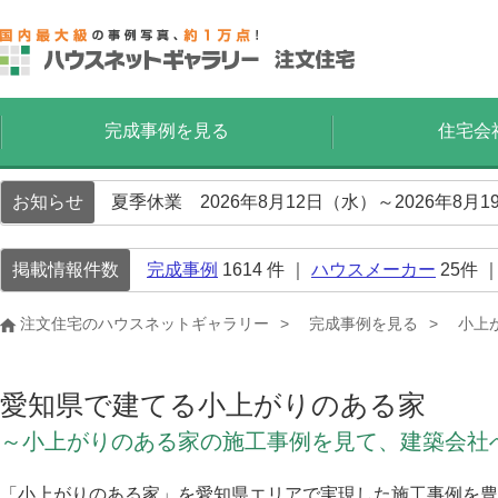
完成事例を見る
住宅会
お知らせ
夏季休業 2026年8月12日（水）～2026年8
掲載情報件数
完成事例
1614
件 ｜
ハウスメーカー
25
件 
注文住宅のハウスネットギャラリー
完成事例を見る
小上
愛知県で建てる小上がりのある家
～小上がりのある家の施工事例を見て、建築会社
「小上がりのある家」を愛知県エリアで実現した施工事例を豊