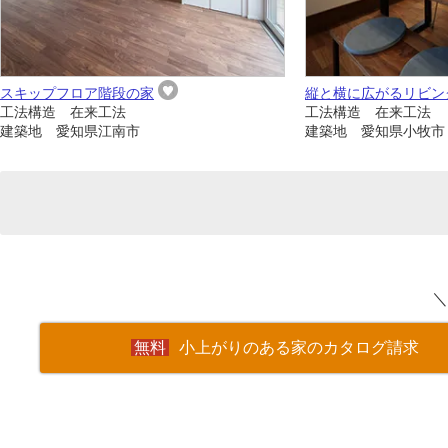
スキップフロア階段の家
縦と横に広がるリビン
工法構造 在来工法
工法構造 在来工法
建築地 愛知県江南市
建築地 愛知県小牧市
＼
小上がりのある家のカタログ請求