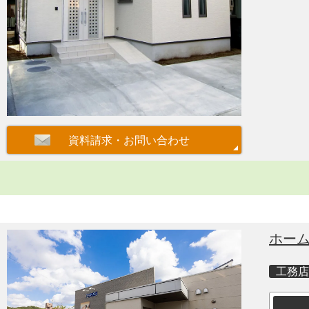
ホー
工務店