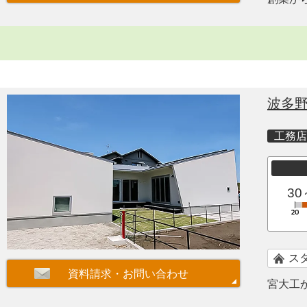
波多
工務店
30
ス
宮大工