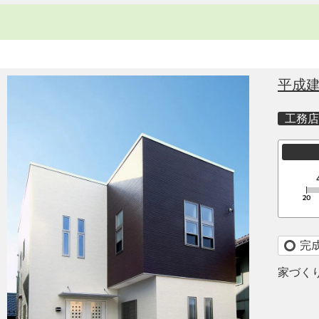
平成
工務店
完
家づく