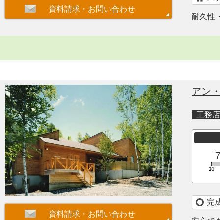
耐久性
アン
工務店
完