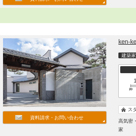
ken-ke
建築家
ス
高気密
家