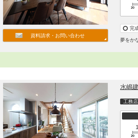
完
夢をか
水嶋
工務店