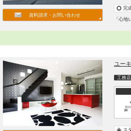
完
「心地
ユー
工務店
ス