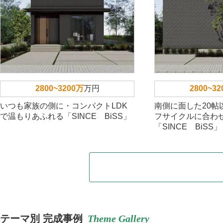
2800~3200万
万円
2800~3
いつも家族の側に・コンパクトLDK
南側に面した20帖
で温もりあふれる「SINCE BiSS」
フサイクルに合わ
「SINCE BiSS」
テーマ別 完成事例
Theme Gallery