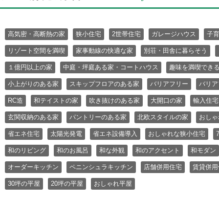
高気密・高断熱の家
狭小住宅
2世帯住宅
ガレージハウス
子
リゾート空間を満喫
家事動線の快適な家
別荘・田舎に暮らそう
１億円以上の家
中庭・坪庭ある家・コートハウス
趣味を満喫でき
小上がりのある家
スキップフロアのある家
バリアフリー
バリア
RC造
和テイストの家
吹き抜けのある家
大開口の家
輸入住宅
玄関収納のある家
パントリーのある家
北欧スタイルの家
おしゃ
省エネ住宅
太陽光発電
省エネ設備導入
おしゃれな狭小住宅
和のリビング
和のお風呂
和な外観
和のアクセント
和モダン
オーダーキッチン
ペニンシュラキッチン
店舗併用住宅
賃貸併用
30坪の平屋
20坪の平屋
おしゃれ平屋