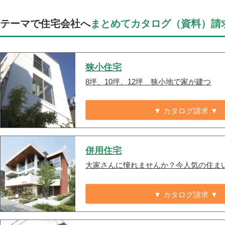
テーマで住宅会社へ
まとめてカタログ（資料）請
狭小住宅
8坪、10坪、12坪 狭小地で家が建つ
▼ カタログ請求 ▼
併用住宅
大家さんに憧れませんか？今人気の住ま
▼ カタログ請求 ▼