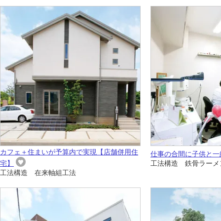
カフェ＋住まいが予算内で実現【店舗併用住
仕事の合間に子供と一
宅】
工法構造 鉄骨ラーメ
工法構造 在来軸組工法