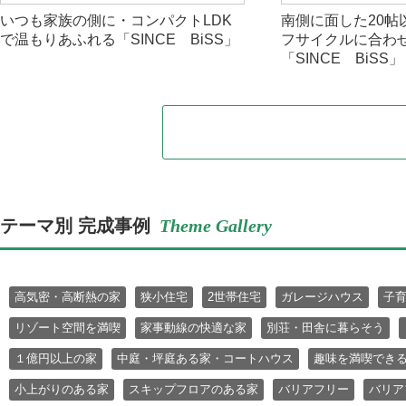
いつも家族の側に・コンパクトLDK
南側に面した20帖
で温もりあふれる「SINCE BiSS」
フサイクルに合わ
「SINCE BiSS」
テーマ別 完成事例
Theme Gallery
高気密・高断熱の家
狭小住宅
2世帯住宅
ガレージハウス
子
リゾート空間を満喫
家事動線の快適な家
別荘・田舎に暮らそう
１億円以上の家
中庭・坪庭ある家・コートハウス
趣味を満喫でき
小上がりのある家
スキップフロアのある家
バリアフリー
バリア