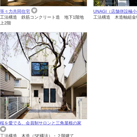
等々力共同住宅
UNAGI（店舗併設極
工法構造 鉄筋コンクリート造 地下1階地
工法構造 木造軸組金
上2階
桜を愛でる、会員制サロンと三角屋根の家
工法構造 木造（SE構法）・２階建て