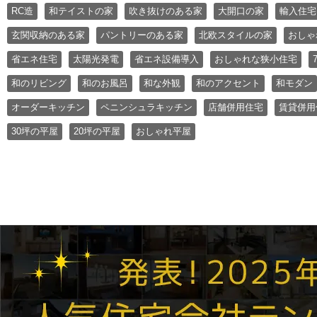
RC造
和テイストの家
吹き抜けのある家
大開口の家
輸入住宅
玄関収納のある家
パントリーのある家
北欧スタイルの家
おしゃ
省エネ住宅
太陽光発電
省エネ設備導入
おしゃれな狭小住宅
和のリビング
和のお風呂
和な外観
和のアクセント
和モダン
オーダーキッチン
ペニンシュラキッチン
店舗併用住宅
賃貸併用
30坪の平屋
20坪の平屋
おしゃれ平屋