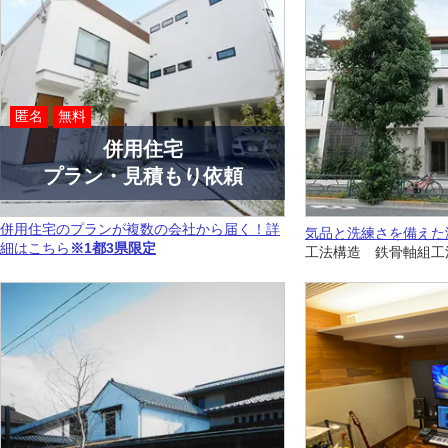
匿名
無料
併用住宅
プラン・見積もり依頼
併用住宅のプランが複数の会社から届く！詳
気品と洗練さを備えた
細はこちら
※1都3県限定
工法構造 鉄骨軸組工