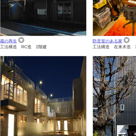
蔵の再生
防音室のある家
工法構造 RC造 2階建
工法構造 在来木造 