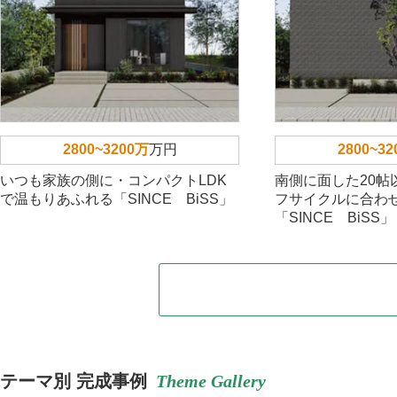
2800~3200万
万円
2800~3
いつも家族の側に・コンパクトLDK
南側に面した20帖
で温もりあふれる「SINCE BiSS」
フサイクルに合わ
「SINCE BiSS」
テーマ別 完成事例
Theme Gallery