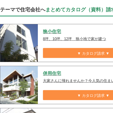
テーマで住宅会社へ
まとめてカタログ（資料）請
狭小住宅
8坪、10坪、12坪 狭小地で家が建つ
▼ カタログ請求 ▼
併用住宅
大家さんに憧れませんか？今人気の住ま
▼ カタログ請求 ▼