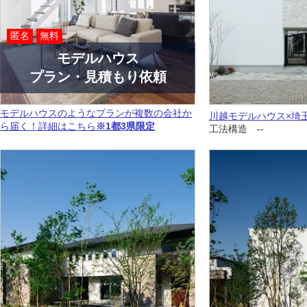
匿名
無料
モデルハウス
プラン・見積もり依頼
モデルハウスのようなプランが複数の会社か
川越モデルハウス×埼
ら届く！詳細はこちら
※1都3県限定
工法構造 --