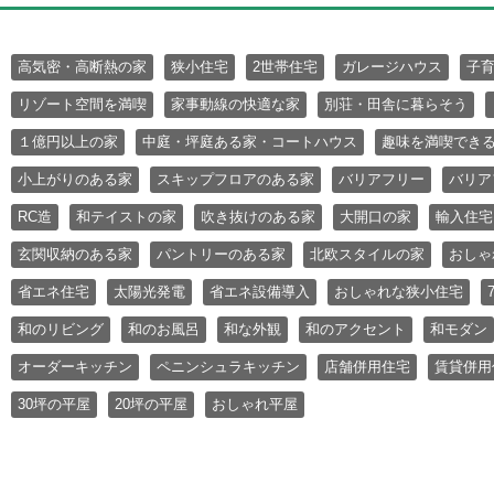
高気密・高断熱の家
狭小住宅
2世帯住宅
ガレージハウス
子
リゾート空間を満喫
家事動線の快適な家
別荘・田舎に暮らそう
１億円以上の家
中庭・坪庭ある家・コートハウス
趣味を満喫でき
小上がりのある家
スキップフロアのある家
バリアフリー
バリア
RC造
和テイストの家
吹き抜けのある家
大開口の家
輸入住宅
玄関収納のある家
パントリーのある家
北欧スタイルの家
おしゃ
省エネ住宅
太陽光発電
省エネ設備導入
おしゃれな狭小住宅
和のリビング
和のお風呂
和な外観
和のアクセント
和モダン
オーダーキッチン
ペニンシュラキッチン
店舗併用住宅
賃貸併用
30坪の平屋
20坪の平屋
おしゃれ平屋