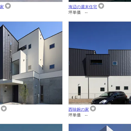
家
海辺の週末住宅
坪単価 --
西味鋺の家
坪単価 --