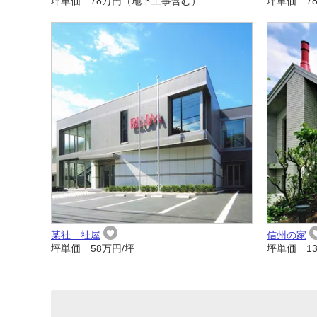
坪単価 78万円（地下工事含む）
坪単価 7
某社 社屋
信州の家
坪単価 58万円/坪
坪単価 13