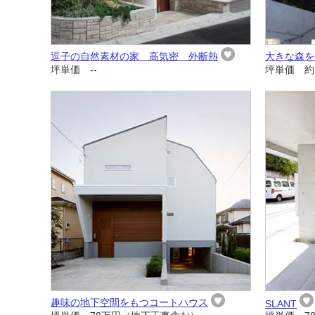
逗子の自然素材の家 高気密 外断熱
大きな森を
坪単価 --
坪単価 約
趣味の地下空間をもつコートハウス
SLANT