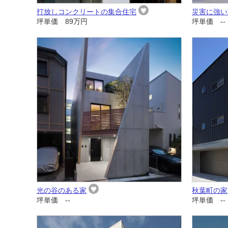
打放しコンクリートの集合住宅
災害に強い
坪単価 89万円
坪単価 --
光の谷のある家
秋葉町の家
坪単価 --
坪単価 --