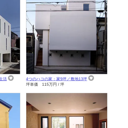
生活
4つのハコの家：家9坪／敷地13坪
坪単価 115万円 / 坪