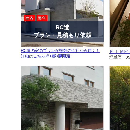
匿名
無料
RC造
プラン・見積もり依頼
RC造の家のプランが複数の会社から届く！
Ｋ.Ｉ.Ｍ
詳細はこちら
※1都3県限定
坪単価 95