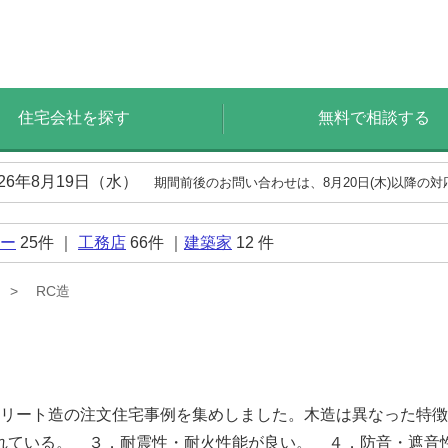
住宅会社を探す
無料で相談する
026年8月19日（水）
期間前後のお問い合わせは、8月20日(木)以降の
ー
25
件 ｜
工務店
66
件 ｜
建築家
12
件
RC造
クリート造の注文住宅事例を集めしました。木造は異なった特
れている。 ３．耐震性・耐火性能が良い。 ４．防音・遮音