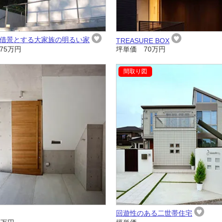
借景とする大家族の明るい家
TREASURE BOX
75万円
坪単価 70万円
回遊性のある二世帯住宅