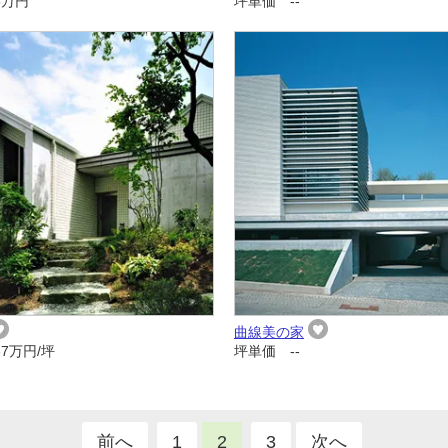
8万円
坪単価 --
曲線美の家
7万円/坪
坪単価 --
前へ
1
2
3
次へ