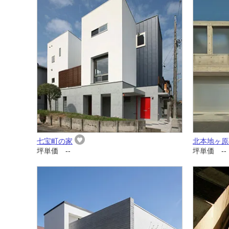
七宝町の家
北本地ヶ原
坪単価 --
坪単価 --