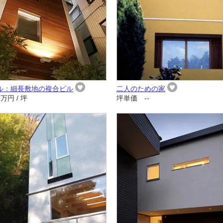
ビル：細長敷地の複合ビル
二人のための家
万円 / 坪
坪単価 --