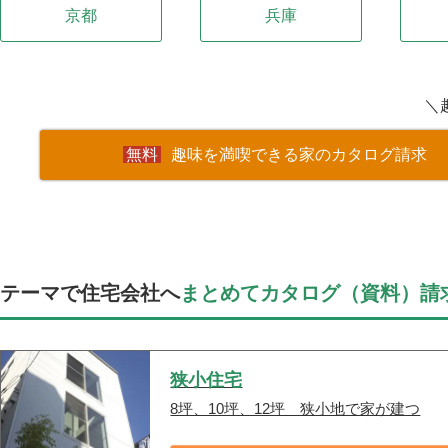
京都
兵庫
＼
趣味を満喫できる家のカタログ請求
テーマで住宅会社へ
まとめてカタログ（資料）請
狭小住宅
8坪、10坪、12坪 狭小地で家が建つ