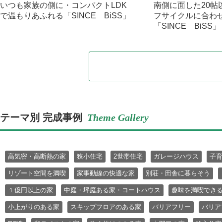
いつも家族の側に・コンパクトLDK
南側に面した20帖
で温もりあふれる「SINCE BiSS」
フサイクルに合わ
「SINCE BiSS」
テーマ別 完成事例
Theme Gallery
高気密・高断熱の家
狭小住宅
2世帯住宅
ガレージハウス
子
リゾート空間を満喫
家事動線の快適な家
別荘・田舎に暮らそう
１億円以上の家
中庭・坪庭ある家・コートハウス
趣味を満喫でき
小上がりのある家
スキップフロアのある家
バリアフリー
バリア