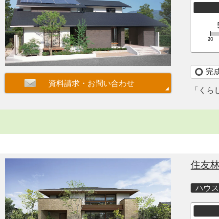
完
「くら
住友
ハウス