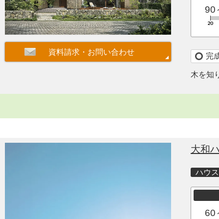
90
完
木を知
大和
ハウス
60