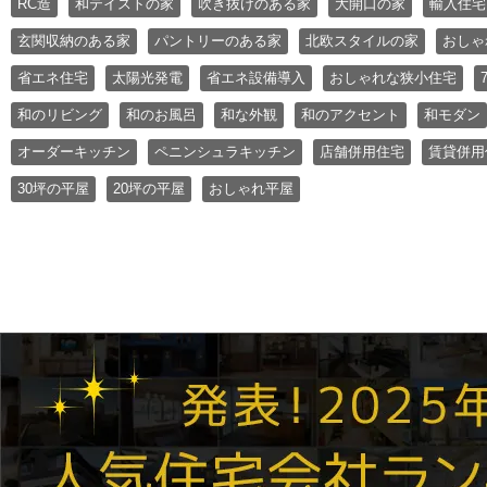
RC造
和テイストの家
吹き抜けのある家
大開口の家
輸入住宅
玄関収納のある家
パントリーのある家
北欧スタイルの家
おしゃ
省エネ住宅
太陽光発電
省エネ設備導入
おしゃれな狭小住宅
和のリビング
和のお風呂
和な外観
和のアクセント
和モダン
オーダーキッチン
ペニンシュラキッチン
店舗併用住宅
賃貸併用
30坪の平屋
20坪の平屋
おしゃれ平屋