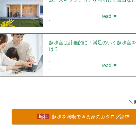
read ▼
趣味室は計画的に！満足のいく趣味室
は？
read ▼
＼
趣味を満喫できる家のカタログ請求