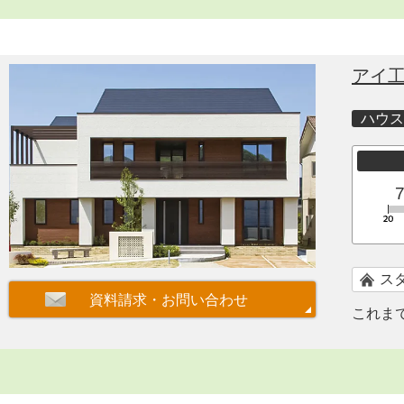
アイ
ハウス
ス
これま