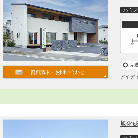
ハウス
完
アイデ
旭化