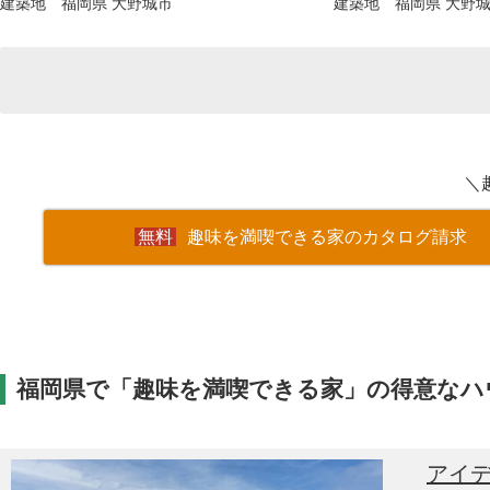
建築地 福岡県 大野城市
建築地 福岡県 大野
＼
趣味を満喫できる家のカタログ請求
福岡県で「趣味を満喫できる家」の得意なハ
アイ