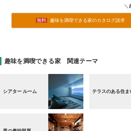
＼
趣味を満喫できる家のカタログ請求
趣味を満喫できる家 関連テーマ
シアター ルーム
テラスのある住ま
男の趣味部屋