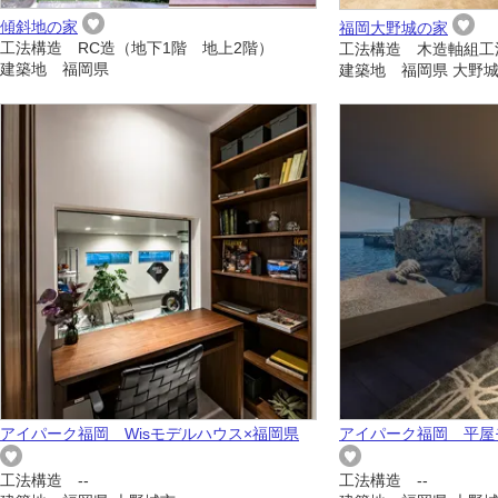
傾斜地の家
福岡大野城の家
工法構造 RC造（地下1階 地上2階）
工法構造 木造軸組工
建築地 福岡県
建築地 福岡県 大野
アイパーク福岡 Wisモデルハウス×福岡県
アイパーク福岡 平屋
工法構造 --
工法構造 --