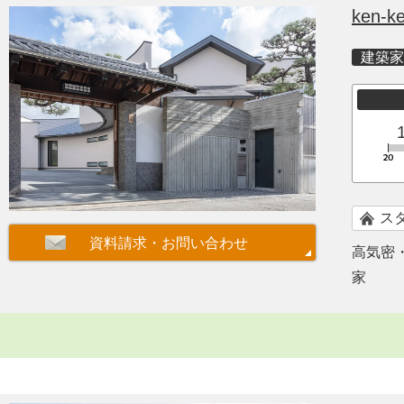
ken-ke
建築家
ス
高気密
家