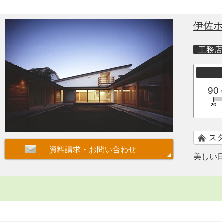
伊佐
工務店
90
ス
美しい