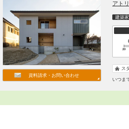
アト
建築家
ス
いつま