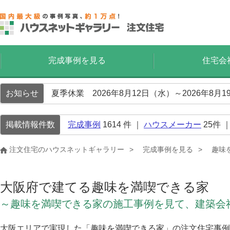
完成事例を見る
住宅会
お知らせ
夏季休業 2026年8月12日（水）～2026年8
掲載情報件数
完成事例
1614
件 ｜
ハウスメーカー
25
件 
注文住宅のハウスネットギャラリー
完成事例を見る
趣味
大阪府で建てる趣味を満喫できる家
～趣味を満喫できる家の施工事例を見て、建築会
大阪エリアで実現した「趣味を満喫できる家」の注文住宅事例