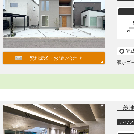
完
家がゴ
三菱
ハウス