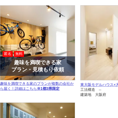
匿名
無料
趣味を満喫できる家
プラン・見積もり依頼
趣味を満喫できる家のプランが複数の会社か
東大阪モデルハウス×
ら届く！詳細はこちら
※1都3県限定
工法構造 --
建築地 大阪府