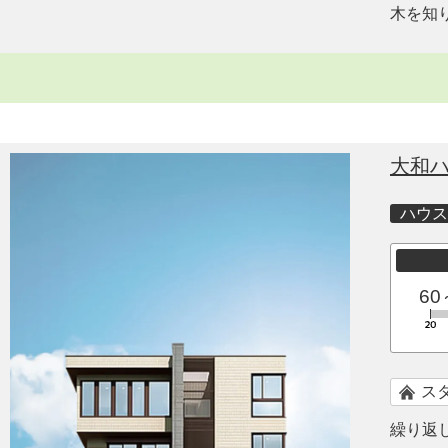
木を知
大和
ハウス
60
ス
繰り返