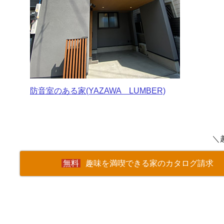
防音室のある家(YAZAWA LUMBER)
＼
趣味を満喫できる家のカタログ請求