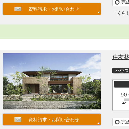
完
「くら
住友
ハウス
90
完