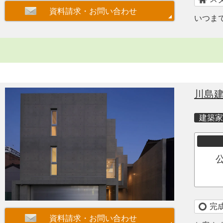
いつま
川島
建築家
完