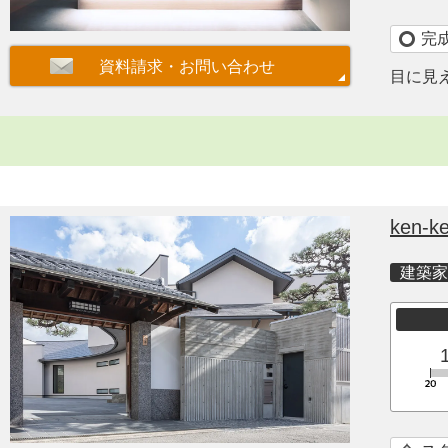
完
目に見
ken-ke
建築家