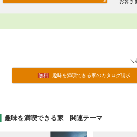
お客さ
＼
趣味を満喫できる家のカタログ請求
趣味を満喫できる家 関連テーマ