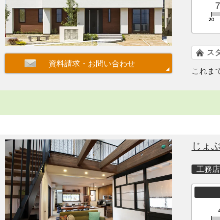
ス
これま
じょ
工務店