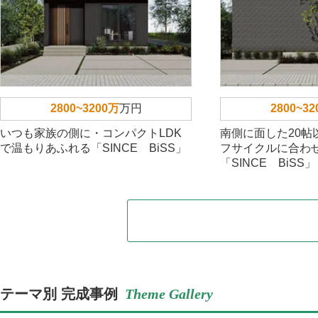
2800~3200万
万円
2800~3
いつも家族の側に・コンパクトLDK
南側に面した20帖
で温もりあふれる「SINCE BiSS」
フサイクルに合わ
「SINCE BiSS」
テーマ別 完成事例
Theme Gallery