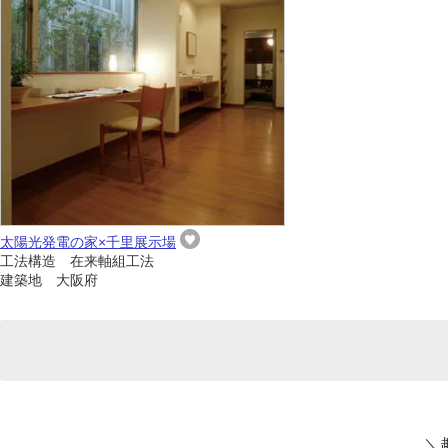
太陽光発電の家×千里展示場
工法構造 在来軸組工法
建築地 大阪府
＼