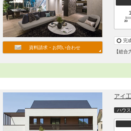
完
【総合
アイ
ハウス