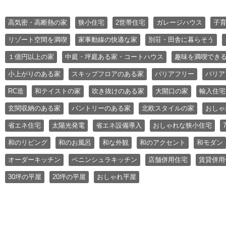
高気密・高断熱の家
狭小住宅
2世帯住宅
ガレージハウス
子
リゾート空間を満喫
家事動線の快適な家
別荘・田舎に暮らそう
１億円以上の家
中庭・坪庭ある家・コートハウス
趣味を満喫でき
小上がりのある家
スキップフロアのある家
バリアフリー
バリア
RC造
和テイストの家
吹き抜けのある家
大開口の家
輸入住宅
玄関収納のある家
パントリーのある家
北欧スタイルの家
おしゃ
省エネ住宅
太陽光発電
省エネ設備導入
おしゃれな狭小住宅
和のリビング
和のお風呂
和な外観
和のアクセント
和モダン
オーダーキッチン
ペニンシュラキッチン
店舗併用住宅
賃貸併用
30坪の平屋
20坪の平屋
おしゃれ平屋