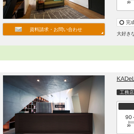
完
大好き
KADe
工務店
90