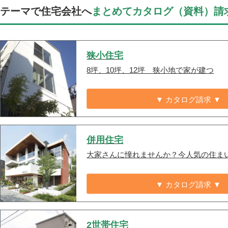
テーマで住宅会社へ
まとめてカタログ（資料）請
狭小住宅
8坪、10坪、12坪 狭小地で家が建つ
▼ カタログ請求 ▼
併用住宅
大家さんに憧れませんか？今人気の住ま
▼ カタログ請求 ▼
2世帯住宅