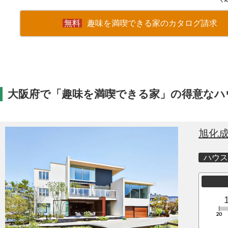
趣味を満喫できる家のカタログ請求
大阪府で「趣味を満喫できる家」の得意なハ
旭化
ハウス