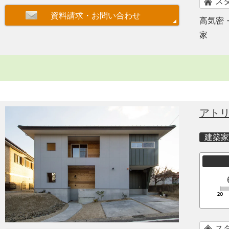
ス
高気密
家
アト
建築家
ス