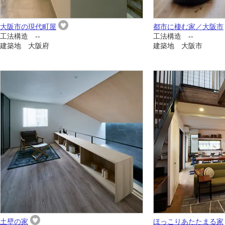
大阪市の現代町屋
都市に棲む家／大阪市
工法構造 --
工法構造 --
建築地 大阪府
建築地 大阪市
土壁の家
ほっこりあたたまる家