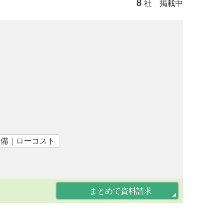
8
社 掲載中
設備｜ローコスト