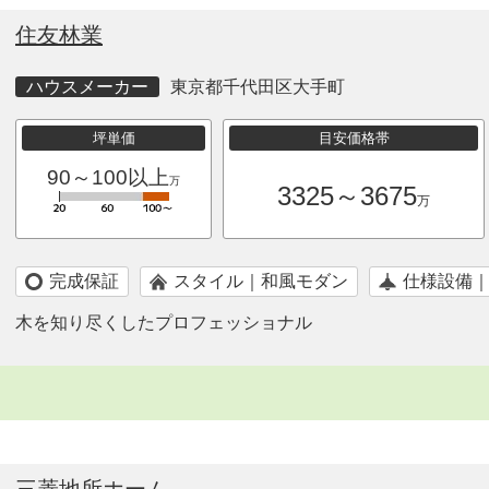
住友林業
ハウスメーカー
東京都千代田区大手町
坪単価
目安価格帯
90～100以上
万
3325～3675
万
完成保証
スタイル｜和風モダン
仕様設備
木を知り尽くしたプロフェッショナル