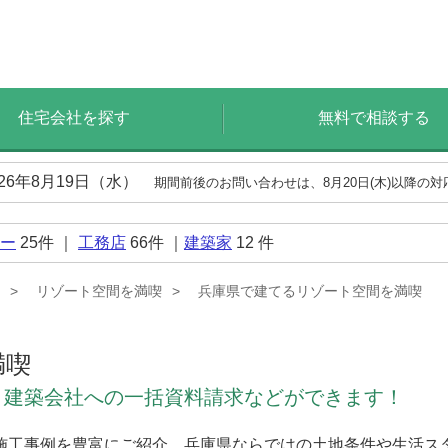
住宅会社を探す
無料で相談する
026年8月19日（水）
期間前後のお問い合わせは、8月20日(木)以降の
ー
25
件 ｜
工務店
66
件 ｜
建築家
12
件
リゾート空間を満喫
兵庫県で建てるリゾート空間を満喫
満喫
、建築会社への一括資料請求などができます！
施工事例を豊富にご紹介。兵庫県ならではの土地条件や生活ス