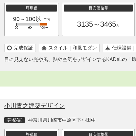
坪単価
目安価格帯
90～100以上
万
3135～3465
万
完成保証
スタイル｜和風モダン
仕様設備
目に見えない光や風、熱や空気をデザインするKADeLの「
小川貴之建築デザイン
建築家
神奈川県川崎市中原区下小田中
坪単価
目安価格帯