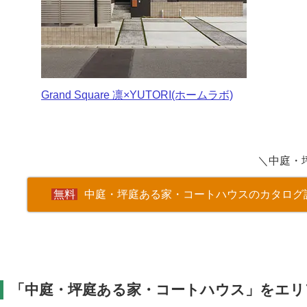
Grand Square 凛×YUTORI(ホームラボ)
＼中庭・
中庭・坪庭ある家・コートハウスのカタログ
「中庭・坪庭ある家・コートハウス」をエリ