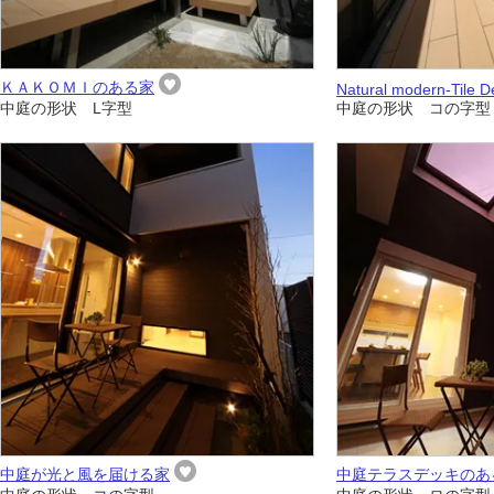
ＫＡＫＯＭＩのある家
Natural modern-Tile D
中庭の形状 L字型
中庭の形状 コの字型
中庭が光と風を届ける家
中庭テラスデッキのあ