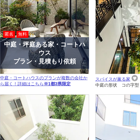
匿名
無料
中庭・坪庭ある家・コートハ
ウス
プラン・見積もり依頼
中庭・コートハウスのプランが複数の会社か
スパイスが薫る家
ら届く！詳細はこちら
※1都3県限定
中庭の形状 コの字型