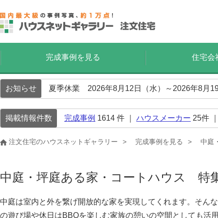
完成事例を見る
住宅会
お知らせ
夏季休業 2026年8月12日（水）～2026年8
掲載情報件数
完成事例
1614
件 ｜
ハウスメーカー
25
件 
注文住宅のハウスネットギャラリー
完成事例を見る
中庭
中庭・坪庭ある家・コートハウス 特
中庭は室内と外を繋げ開放的な家を実現してくれます。そんな
の遊び場や休日はBBQを楽しむ家族の憩いの空間としても活