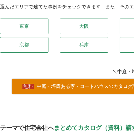
選んだエリアで建てた事例をチェックできます。また、その
東京
大阪
京都
兵庫
＼中庭・
中庭・坪庭ある家・コートハウスのカタログ
テーマで住宅会社へ
まとめてカタログ（資料）請