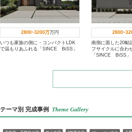
2800~3200万
万円
2800~3
いつも家族の側に・コンパクトLDK
南側に面した20帖
で温もりあふれる「SINCE BiSS」
フサイクルに合わ
「SINCE BiSS」
テーマ別 完成事例
Theme Gallery