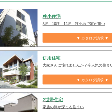
狭小住宅
8坪、10坪、12坪 狭小地で家が建つ
▼ カタログ請求 ▼
併用住宅
大家さんに憧れませんか？今人気の住ま
▼ カタログ請求 ▼
2世帯住宅
家族の絆が深まる住まい