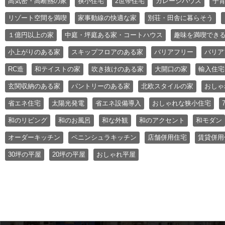
高気密・高断熱の家
狭小住宅
2世帯住宅
ガレージハウス
子
リゾート空間を満喫
家事動線の快適な家
別荘・田舎に暮らそう
１億円以上の家
中庭・坪庭ある家・コートハウス
趣味を満喫でき
小上がりのある家
スキップフロアのある家
バリアフリー
バリア
RC造
和テイストの家
吹き抜けのある家
大開口の家
輸入住宅
玄関収納のある家
パントリーのある家
北欧スタイルの家
おしゃ
省エネ住宅
太陽光発電
省エネ設備導入
おしゃれな狭小住宅
和のリビング
和のお風呂
和な外観
和のアクセント
和モダン
オーダーキッチン
ペニンシュラキッチン
店舗併用住宅
賃貸併用
30坪の平屋
20坪の平屋
おしゃれ平屋